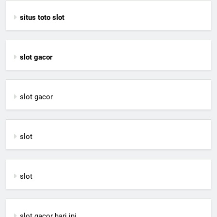
situs toto slot
slot gacor
slot gacor
slot
slot
slot gacor hari ini