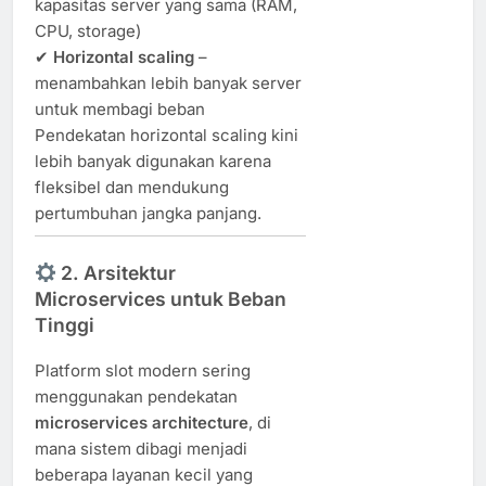
kapasitas server yang sama (RAM,
CPU, storage)
✔
Horizontal scaling
–
menambahkan lebih banyak server
untuk membagi beban
Pendekatan horizontal scaling kini
lebih banyak digunakan karena
fleksibel dan mendukung
pertumbuhan jangka panjang.
2. Arsitektur
Microservices untuk Beban
Tinggi
Platform slot modern sering
menggunakan pendekatan
microservices architecture
, di
mana sistem dibagi menjadi
beberapa layanan kecil yang