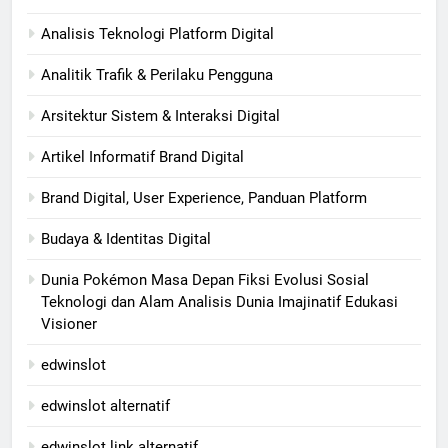
Analisis Teknologi Platform Digital
Analitik Trafik & Perilaku Pengguna
Arsitektur Sistem & Interaksi Digital
Artikel Informatif Brand Digital
Brand Digital, User Experience, Panduan Platform
Budaya & Identitas Digital
Dunia Pokémon Masa Depan Fiksi Evolusi Sosial
Teknologi dan Alam Analisis Dunia Imajinatif Edukasi
Visioner
edwinslot
edwinslot alternatif
edwinslot link alternatif