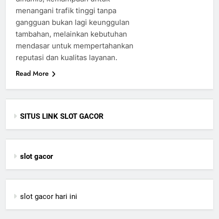
menangani trafik tinggi tanpa
gangguan bukan lagi keunggulan
tambahan, melainkan kebutuhan
mendasar untuk mempertahankan
reputasi dan kualitas layanan.
Read More
SITUS LINK SLOT GACOR
slot gacor
slot gacor hari ini