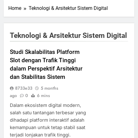
Home
Teknologi & Arsitektur Sistem Digital
Teknologi & Arsitektur Sistem Digital
Studi Skalabilitas Platform
Slot dengan Trafik Tinggi
dalam Perspektif Arsitektur
dan Stabilitas Sistem
8733e33
5 months
ago
0
6 mins
Dalam ekosistem digital modern,
salah satu tantangan terbesar yang
dihadapi platform interaktif adalah
kemampuan untuk tetap stabil saat
terjadi lonjakan trafik tinggi.