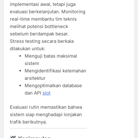
implementasi awal, tetapi juga
evaluasi berkelanjutan. Monitoring
real-time membantu tim teknis
melihat potensi bottleneck
sebelum berdampak besar.
Stress testing secara berkala
dilakukan untuk:
Menguji batas maksimal
sistem
Mengidentifikasi kelemahan
arsitektur
Mengoptimalkan database
dan API
slot
Evaluasi rutin memastikan bahwa
sistem siap menghadapi lonjakan
trafik berikutnya.