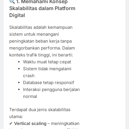
1. Memahami Konsep
Skalabilitas dalam Platform
Digital
Skalabilitas adalah kemampuan
sistem untuk menangani
peningkatan beban kerja tanpa
mengorbankan performa. Dalam
konteks trafik tinggi, ini berarti:
Waktu muat tetap cepat
Sistem tidak mengalami
crash
Database tetap responsif
Interaksi pengguna berjalan
normal
Terdapat dua jenis skalabilitas
utama:
✔
Vertical scaling
– meningkatkan