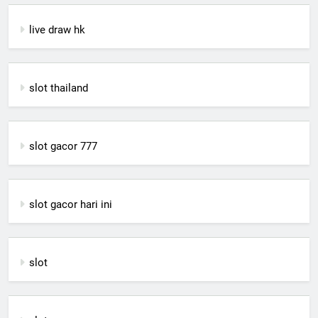
live draw hk
slot thailand
slot gacor 777
slot gacor hari ini
slot