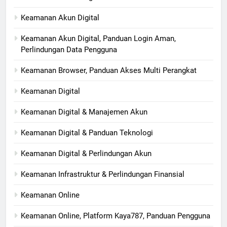
Keamanan Akun Digital
Keamanan Akun Digital, Panduan Login Aman,
Perlindungan Data Pengguna
Keamanan Browser, Panduan Akses Multi Perangkat
Keamanan Digital
Keamanan Digital & Manajemen Akun
Keamanan Digital & Panduan Teknologi
Keamanan Digital & Perlindungan Akun
Keamanan Infrastruktur & Perlindungan Finansial
Keamanan Online
Keamanan Online, Platform Kaya787, Panduan Pengguna