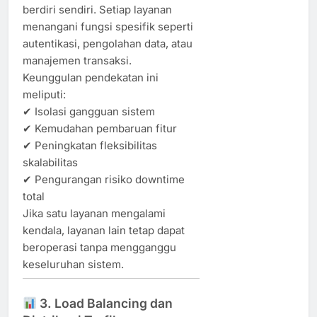
berdiri sendiri. Setiap layanan
menangani fungsi spesifik seperti
autentikasi, pengolahan data, atau
manajemen transaksi.
Keunggulan pendekatan ini
meliputi:
✔ Isolasi gangguan sistem
✔ Kemudahan pembaruan fitur
✔ Peningkatan fleksibilitas
skalabilitas
✔ Pengurangan risiko downtime
total
Jika satu layanan mengalami
kendala, layanan lain tetap dapat
beroperasi tanpa mengganggu
keseluruhan sistem.
3. Load Balancing dan