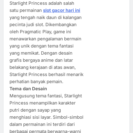
Starlight Princess adalah salah
satu permainan
slot gacor hari ini
yang tengah naik daun di kalangan
pecinta judi slot. Dikembangkan
oleh Pragmatic Play, game ini
menawarkan pengalaman bermain
yang unik dengan tema fantasi
yang memikat. Dengan desain
grafis bergaya anime dan latar
belakang kerajaan di atas awan,
Starlight Princess berhasil menarik
perhatian banyak pemain.
Tema dan Desain
Mengusung tema fantasi, Starlight
Princess menampilkan karakter
putri dengan sayap yang
menghiasi sisi layar. Simbol-simbol
dalam permainan ini terdiri dari
berbagai permata berwarna-warni