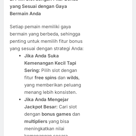
yang Sesuai dengan Gaya
Bermain Anda
Setiap pemain memiliki gaya
bermain yang berbeda, sehingga
penting untuk memilih fitur bonus
yang sesuai dengan strategi Anda:
Jika Anda Suka
Kemenangan Kecil Tapi
Sering:
Pilih slot dengan
fitur
free spins
dan
wilds
,
yang memberikan peluang
menang lebih konsisten.
Jika Anda Mengejar
Jackpot Besar:
Cari slot
dengan
bonus games
dan
multipliers
yang bisa
meningkatkan nilai
kemenangan secara