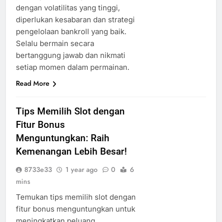
dengan volatilitas yang tinggi,
diperlukan kesabaran dan strategi
pengelolaan bankroll yang baik.
Selalu bermain secara
bertanggung jawab dan nikmati
setiap momen dalam permainan.​
Read More
Tips Memilih Slot dengan
Fitur Bonus
Menguntungkan: Raih
Kemenangan Lebih Besar!
8733e33
1 year ago
0
6
mins
Temukan tips memilih slot dengan
fitur bonus menguntungkan untuk
meningkatkan peluang