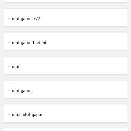
slot gacor 777
slot gacor hari ini
slot
slot gacor
situs slot gacor