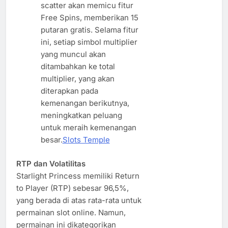
scatter akan memicu fitur
Free Spins, memberikan 15
putaran gratis. Selama fitur
ini, setiap simbol multiplier
yang muncul akan
ditambahkan ke total
multiplier, yang akan
diterapkan pada
kemenangan berikutnya,
meningkatkan peluang
untuk meraih kemenangan
besar.​
Slots Temple
RTP dan Volatilitas
Starlight Princess memiliki Return
to Player (RTP) sebesar 96,5%,
yang berada di atas rata-rata untuk
permainan slot online. Namun,
permainan ini dikategorikan