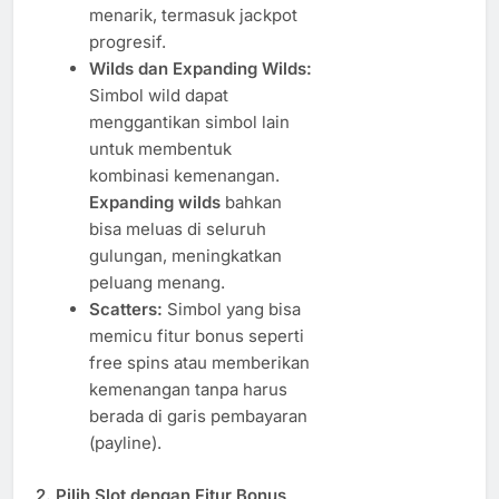
menarik, termasuk jackpot
progresif.
Wilds dan Expanding Wilds:
Simbol wild dapat
menggantikan simbol lain
untuk membentuk
kombinasi kemenangan.
Expanding wilds
bahkan
bisa meluas di seluruh
gulungan, meningkatkan
peluang menang.
Scatters:
Simbol yang bisa
memicu fitur bonus seperti
free spins atau memberikan
kemenangan tanpa harus
berada di garis pembayaran
(payline).
2. Pilih Slot dengan Fitur Bonus