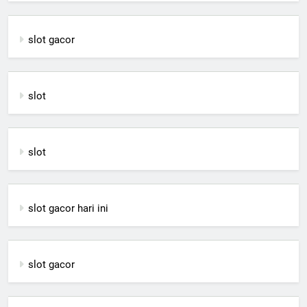
slot gacor
slot
slot
slot gacor hari ini
slot gacor