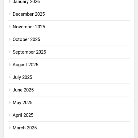
January 2026
December 2025
November 2025
October 2025
September 2025
August 2025
July 2025
June 2025
May 2025
April 2025
March 2025