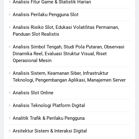
Analisis Fitur Game & Statistik Harian
Analisis Perilaku Pengguna Slot
Analisis Risiko Slot, Edukasi Volatilitas Permainan,
Panduan Slot Realistis
Analisis Simbol Tengah, Studi Pola Putaran, Observasi
Dinamika Reel, Evaluasi Struktur Visual, Riset
Operasional Mesin
Analisis Sistem, Keamanan Siber, Infrastruktur
Teknologi, Pengembangan Aplikasi, Manajemen Server
Analisis Slot Online
Analisis Teknologi Platform Digital
Analitik Trafik & Perilaku Pengguna
Arsitektur Sistem & Interaksi Digital