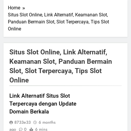
Home
Situs Slot Online, Link Alternatif, Keamanan Slot,
Panduan Bermain Slot, Slot Terpercaya, Tips Slot
Online
Situs Slot Online, Link Alternatif,
Keamanan Slot, Panduan Bermain
Slot, Slot Terpercaya, Tips Slot
Online
Link Alternatif Situs Slot
Terpercaya dengan Update
Domain Berkala
8733e33
6 months
ago
0
6 mins