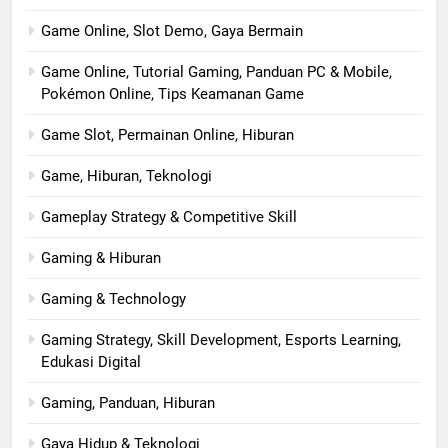
Game Online, Slot Demo, Gaya Bermain
Game Online, Tutorial Gaming, Panduan PC & Mobile,
Pokémon Online, Tips Keamanan Game
Game Slot, Permainan Online, Hiburan
Game, Hiburan, Teknologi
Gameplay Strategy & Competitive Skill
Gaming & Hiburan
Gaming & Technology
Gaming Strategy, Skill Development, Esports Learning,
Edukasi Digital
Gaming, Panduan, Hiburan
Gaya Hidup & Teknologi