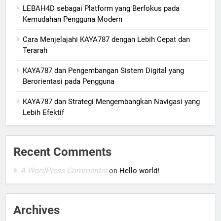
LEBAH4D sebagai Platform yang Berfokus pada
Kemudahan Pengguna Modern
Cara Menjelajahi KAYA787 dengan Lebih Cepat dan
Terarah
KAYA787 dan Pengembangan Sistem Digital yang
Berorientasi pada Pengguna
KAYA787 dan Strategi Mengembangkan Navigasi yang
Lebih Efektif
Recent Comments
A WordPress Commenter
on
Hello world!
Archives