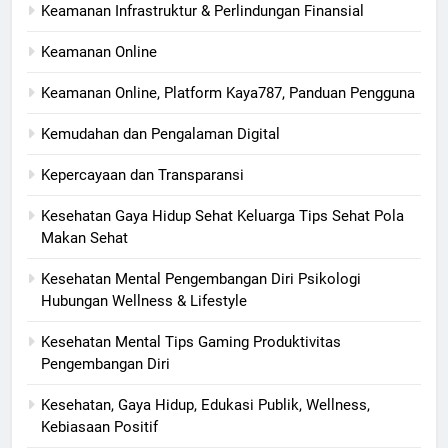
Keamanan Infrastruktur & Perlindungan Finansial
Keamanan Online
Keamanan Online, Platform Kaya787, Panduan Pengguna
Kemudahan dan Pengalaman Digital
Kepercayaan dan Transparansi
Kesehatan Gaya Hidup Sehat Keluarga Tips Sehat Pola
Makan Sehat
Kesehatan Mental Pengembangan Diri Psikologi
Hubungan Wellness & Lifestyle
Kesehatan Mental Tips Gaming Produktivitas
Pengembangan Diri
Kesehatan, Gaya Hidup, Edukasi Publik, Wellness,
Kebiasaan Positif