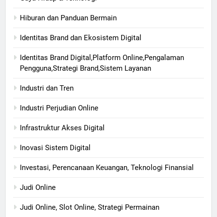
Hiburan dan Panduan Bermain
Identitas Brand dan Ekosistem Digital
Identitas Brand Digital,Platform Online,Pengalaman
Pengguna,Strategi Brand,Sistem Layanan
Industri dan Tren
Industri Perjudian Online
Infrastruktur Akses Digital
Inovasi Sistem Digital
Investasi, Perencanaan Keuangan, Teknologi Finansial
Judi Online
Judi Online, Slot Online, Strategi Permainan