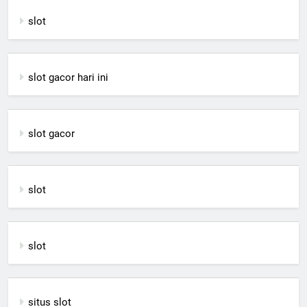
slot
slot gacor hari ini
slot gacor
slot
slot
situs slot