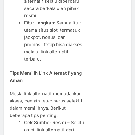
alternatif selalu diperbarui
secara berkala oleh pihak
resmi.
Fitur Lengkap
: Semua fitur
utama situs slot, termasuk
jackpot, bonus, dan
promosi, tetap bisa diakses
melalui link alternatif
terbaru.
Tips Memilih Link Alternatif yang
Aman
Meski link alternatif memudahkan
akses, pemain tetap harus selektif
dalam memilihnya. Berikut
beberapa tips penting:
Cek Sumber Resmi
– Selalu
ambil link alternatif dari