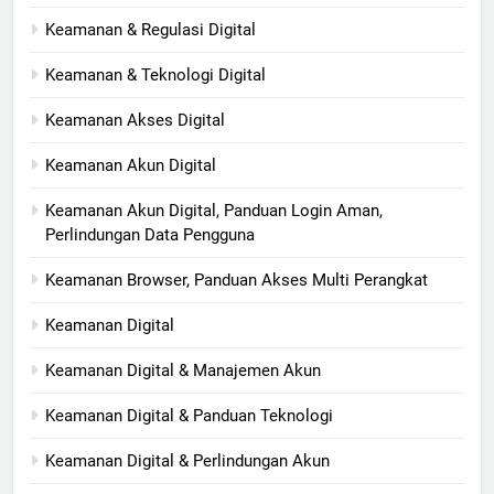
Keamanan & Regulasi Digital
Keamanan & Teknologi Digital
Keamanan Akses Digital
Keamanan Akun Digital
Keamanan Akun Digital, Panduan Login Aman,
Perlindungan Data Pengguna
Keamanan Browser, Panduan Akses Multi Perangkat
Keamanan Digital
Keamanan Digital & Manajemen Akun
Keamanan Digital & Panduan Teknologi
Keamanan Digital & Perlindungan Akun