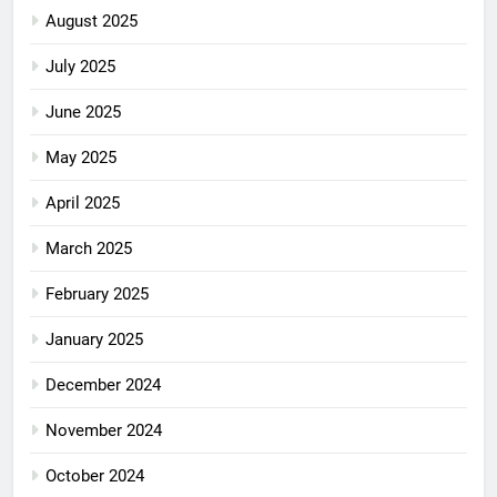
August 2025
July 2025
June 2025
May 2025
April 2025
March 2025
February 2025
January 2025
December 2024
November 2024
October 2024