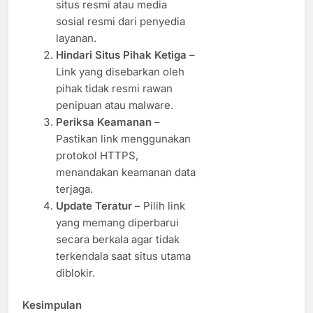
situs resmi atau media
sosial resmi dari penyedia
layanan.
Hindari Situs Pihak Ketiga
–
Link yang disebarkan oleh
pihak tidak resmi rawan
penipuan atau malware.
Periksa Keamanan
–
Pastikan link menggunakan
protokol HTTPS,
menandakan keamanan data
terjaga.
Update Teratur
– Pilih link
yang memang diperbarui
secara berkala agar tidak
terkendala saat situs utama
diblokir.
Kesimpulan