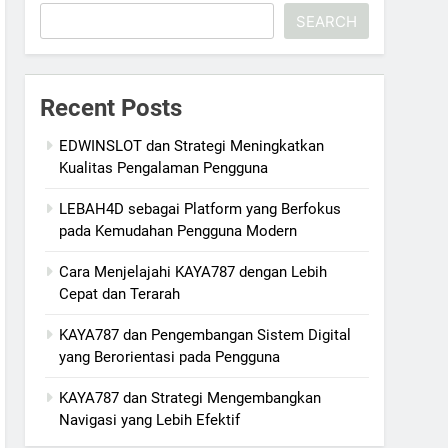
SEARCH
Recent Posts
EDWINSLOT dan Strategi Meningkatkan
Kualitas Pengalaman Pengguna
LEBAH4D sebagai Platform yang Berfokus
pada Kemudahan Pengguna Modern
Cara Menjelajahi KAYA787 dengan Lebih
Cepat dan Terarah
KAYA787 dan Pengembangan Sistem Digital
yang Berorientasi pada Pengguna
KAYA787 dan Strategi Mengembangkan
Navigasi yang Lebih Efektif