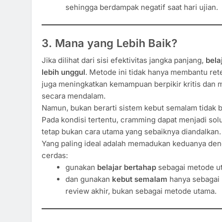
sehingga berdampak negatif saat hari ujian.
3. Mana yang Lebih Baik?
Jika dilihat dari sisi efektivitas jangka panjang,
bela
lebih unggul
. Metode ini tidak hanya membantu ret
juga meningkatkan kemampuan berpikir kritis da
secara mendalam.
Namun, bukan berarti sistem kebut semalam tidak b
Pada kondisi tertentu, cramming dapat menjadi so
tetap bukan cara utama yang sebaiknya diandalkan.
Yang paling ideal adalah memadukan keduanya de
cerdas:
gunakan
belajar bertahap
sebagai metode u
dan gunakan
kebut semalam
hanya sebagai 
review akhir, bukan sebagai metode utama.