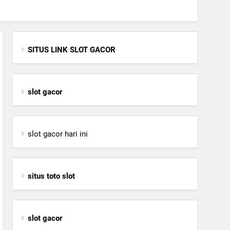
SITUS LINK SLOT GACOR
slot gacor
slot gacor hari ini
situs toto slot
slot gacor