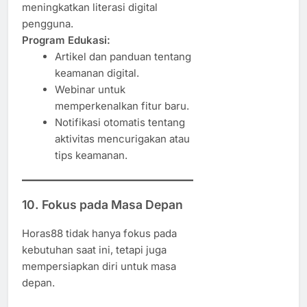
meningkatkan literasi digital
pengguna.
Program Edukasi:
Artikel dan panduan tentang
keamanan digital.
Webinar untuk
memperkenalkan fitur baru.
Notifikasi otomatis tentang
aktivitas mencurigakan atau
tips keamanan.
10. Fokus pada Masa Depan
Horas88 tidak hanya fokus pada
kebutuhan saat ini, tetapi juga
mempersiapkan diri untuk masa
depan.