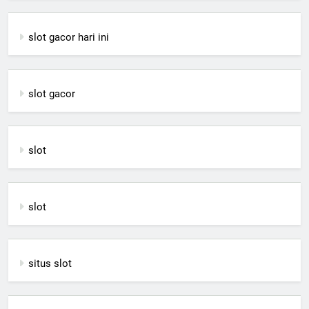
slot gacor hari ini
slot gacor
slot
slot
situs slot