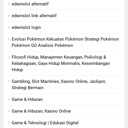
edwinslot alternatif
edwinslot link alternatif
edwinslot login
Evolusi Pokémon Kekuatan Pokémon Strategi Pokémon
Pokémon GO Analisis Pokémon
Filosofi Hidup, Manajemen Keuangan, Psikologi &
Kebahagiaan, Gaya Hidup Minimalis, Keseimbangan
Hidup
Gambling, Slot Machines, Kasino Online, Jackpot,
Strategi Bermain
Game & Hiburan
Game & Hiburan, Kasino Online
Game & Teknologi | Edukasi Digital