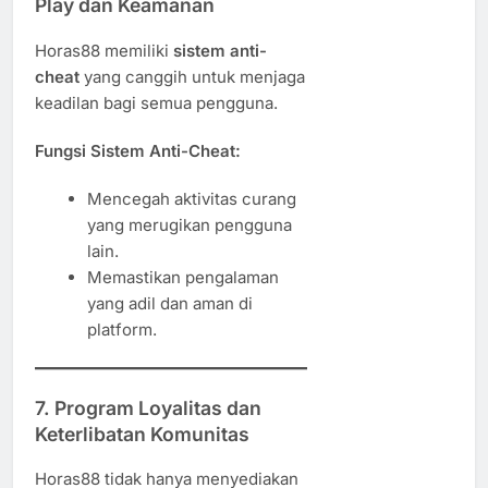
Play dan Keamanan
Horas88 memiliki
sistem anti-
cheat
yang canggih untuk menjaga
keadilan bagi semua pengguna.
Fungsi Sistem Anti-Cheat:
Mencegah aktivitas curang
yang merugikan pengguna
lain.
Memastikan pengalaman
yang adil dan aman di
platform.
7. Program Loyalitas dan
Keterlibatan Komunitas
Horas88 tidak hanya menyediakan