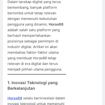
Dalam lanskap digital yang terus
berkembang, banyak platform
berlomba untuk tetap relevan
dengan memenuhi kebutuhan
pengguna yang dinamis.
Horas88
adalah salah satu platform yang
berhasil mempertahankan
posisinya sebagai pemimpin di
industri digital. Artikel ini akan
membahas faktor-faktor utama
yang membuat Horas88 tetap
relevan di era digital dan terus
menjadi pilihan utama pengguna.
1. Inovasi Teknologi yang
Berkelanjutan
Horas88
selalu berinvestasi dalam
inovasi teknologi untuk memenuhi