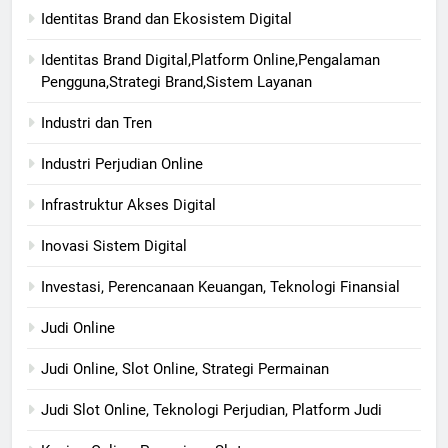
Identitas Brand dan Ekosistem Digital
Identitas Brand Digital,Platform Online,Pengalaman
Pengguna,Strategi Brand,Sistem Layanan
Industri dan Tren
Industri Perjudian Online
Infrastruktur Akses Digital
Inovasi Sistem Digital
Investasi, Perencanaan Keuangan, Teknologi Finansial
Judi Online
Judi Online, Slot Online, Strategi Permainan
Judi Slot Online, Teknologi Perjudian, Platform Judi