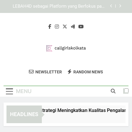
Skip
Cara Menjelajahi KAYA787 dengan Lebih Cepat
to
dan Terarah
content
KAYA787 dan Pengembangan Sistem Digital yang
Berorientasi pada Pengguna
EDWINSLOT dan Strategi Meningkatkan Kualitas
Pengalaman Pengguna
LEBAH4D sebagai Platform yang Berfokus pada
Kemudahan Pengguna Modern
Cara Menjelajahi KAYA787 dengan Lebih Cepat
dan Terarah
Call Girls Kolkata
Dapatkan Layanan Panggilan Profesional
KAYA787 dan Pengembangan Sistem Digital yang
NEWSLETTER
RANDOM NEWS
Berorientasi pada Pengguna
Di Kolkata. Layanan Terpercaya Untuk
Kebutuhan Hiburan Dewasa.
MENU
WINSLOT dan Strategi Meningkatkan Kualitas Pengalaman P
HEADLINES
Weeks Ago