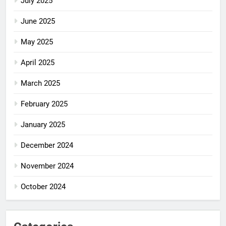
July 2025
June 2025
May 2025
April 2025
March 2025
February 2025
January 2025
December 2024
November 2024
October 2024