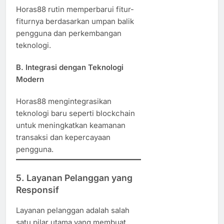
Horas88 rutin memperbarui fitur-
fiturnya berdasarkan umpan balik
pengguna dan perkembangan
teknologi.
B. Integrasi dengan Teknologi
Modern
Horas88 mengintegrasikan
teknologi baru seperti blockchain
untuk meningkatkan keamanan
transaksi dan kepercayaan
pengguna.
5. Layanan Pelanggan yang
Responsif
Layanan pelanggan adalah salah
satu pilar utama yang membuat