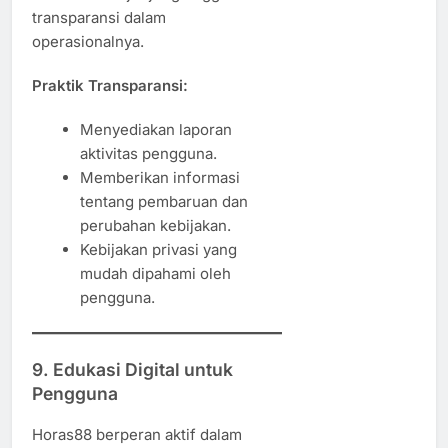
transparansi dalam
operasionalnya.
Praktik Transparansi:
Menyediakan laporan
aktivitas pengguna.
Memberikan informasi
tentang pembaruan dan
perubahan kebijakan.
Kebijakan privasi yang
mudah dipahami oleh
pengguna.
9. Edukasi Digital untuk
Pengguna
Horas88 berperan aktif dalam