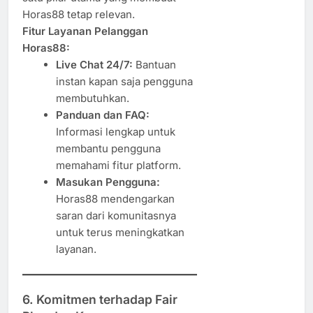
Horas88 tetap relevan.
Fitur Layanan Pelanggan
Horas88:
Live Chat 24/7:
Bantuan
instan kapan saja pengguna
membutuhkan.
Panduan dan FAQ:
Informasi lengkap untuk
membantu pengguna
memahami fitur platform.
Masukan Pengguna:
Horas88 mendengarkan
saran dari komunitasnya
untuk terus meningkatkan
layanan.
6. Komitmen terhadap Fair