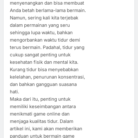
menyenangkan dan bisa membuat
Anda betah berlama-lama bermain.
Namun, sering kali kita terjebak
dalam permainan yang seru
sehingga lupa waktu, bahkan
mengorbankan waktu tidur demi
terus bermain. Padahal, tidur yang
cukup sangat penting untuk
kesehatan fisik dan mental kita.
Kurang tidur bisa menyebabkan
kelelahan, penurunan konsentrasi,
dan bahkan gangguan suasana
hati.
Maka dari itu, penting untuk
memiliki keseimbangan antara
menikmati game online dan
menjaga kualitas tidur. Dalam
artikel ini, kami akan memberikan
panduan untuk bermain game