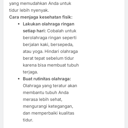
yang memudahkan Anda untuk
tidur lebih nyenyak.
Cara menjaga kesehatan fisik:
Lakukan olahraga ringan
setiap hari:
Cobalah untuk
berolahraga ringan seperti
berjalan kaki, bersepeda,
atau yoga. Hindari olahraga
berat tepat sebelum tidur
karena bisa membuat tubuh
terjaga.
Buat rutinitas olahraga:
Olahraga yang teratur akan
membantu tubuh Anda
merasa lebih sehat,
mengurangi ketegangan,
dan memperbaiki kualitas
tidur.