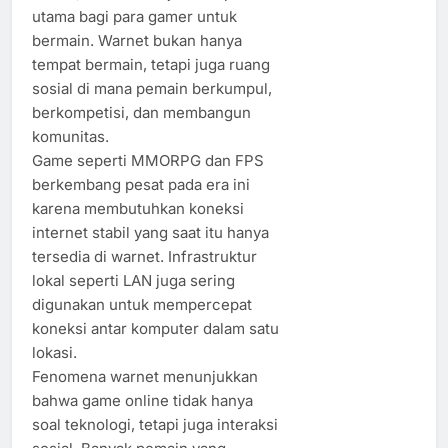
utama bagi para gamer untuk
bermain. Warnet bukan hanya
tempat bermain, tetapi juga ruang
sosial di mana pemain berkumpul,
berkompetisi, dan membangun
komunitas.
Game seperti MMORPG dan FPS
berkembang pesat pada era ini
karena membutuhkan koneksi
internet stabil yang saat itu hanya
tersedia di warnet. Infrastruktur
lokal seperti LAN juga sering
digunakan untuk mempercepat
koneksi antar komputer dalam satu
lokasi.
Fenomena warnet menunjukkan
bahwa game online tidak hanya
soal teknologi, tetapi juga interaksi