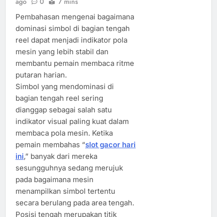
ago
0
7 mins
Pembahasan mengenai bagaimana
dominasi simbol di bagian tengah
reel dapat menjadi indikator pola
mesin yang lebih stabil dan
membantu pemain membaca ritme
putaran harian.
Simbol yang mendominasi di
bagian tengah reel sering
dianggap sebagai salah satu
indikator visual paling kuat dalam
membaca pola mesin. Ketika
pemain membahas “
slot gacor hari
ini
,” banyak dari mereka
sesungguhnya sedang merujuk
pada bagaimana mesin
menampilkan simbol tertentu
secara berulang pada area tengah.
Posisi tengah merupakan titik