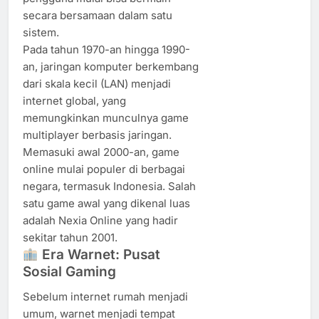
secara bersamaan dalam satu
sistem.
Pada tahun 1970-an hingga 1990-
an, jaringan komputer berkembang
dari skala kecil (LAN) menjadi
internet global, yang
memungkinkan munculnya game
multiplayer berbasis jaringan.
Memasuki awal 2000-an, game
online mulai populer di berbagai
negara, termasuk Indonesia. Salah
satu game awal yang dikenal luas
adalah Nexia Online yang hadir
sekitar tahun 2001.
Era Warnet: Pusat
Sosial Gaming
Sebelum internet rumah menjadi
umum, warnet menjadi tempat