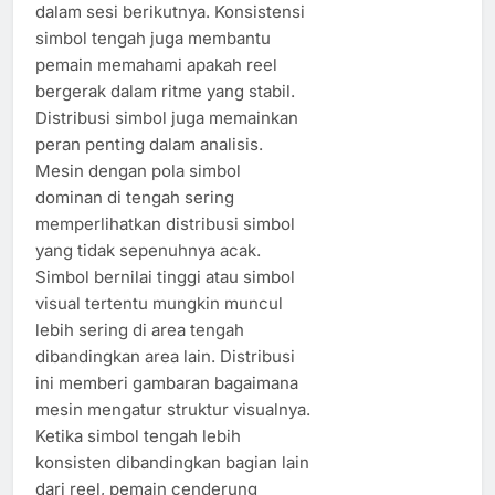
dalam sesi berikutnya. Konsistensi
simbol tengah juga membantu
pemain memahami apakah reel
bergerak dalam ritme yang stabil.
Distribusi simbol juga memainkan
peran penting dalam analisis.
Mesin dengan pola simbol
dominan di tengah sering
memperlihatkan distribusi simbol
yang tidak sepenuhnya acak.
Simbol bernilai tinggi atau simbol
visual tertentu mungkin muncul
lebih sering di area tengah
dibandingkan area lain. Distribusi
ini memberi gambaran bagaimana
mesin mengatur struktur visualnya.
Ketika simbol tengah lebih
konsisten dibandingkan bagian lain
dari reel, pemain cenderung