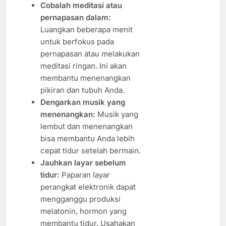
Cobalah meditasi atau
pernapasan dalam:
Luangkan beberapa menit
untuk berfokus pada
pernapasan atau melakukan
meditasi ringan. Ini akan
membantu menenangkan
pikiran dan tubuh Anda.
Dengarkan musik yang
menenangkan:
Musik yang
lembut dan menenangkan
bisa membantu Anda lebih
cepat tidur setelah bermain.
Jauhkan layar sebelum
tidur:
Paparan layar
perangkat elektronik dapat
mengganggu produksi
melatonin, hormon yang
membantu tidur. Usahakan