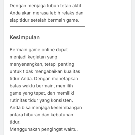
Dengan menjaga tubuh tetap aktif,
Anda akan merasa lebih relaks dan
siap tidur setelah bermain game.
Kesimpulan
Bermain game online dapat
menjadi kegiatan yang
menyenangkan, tetapi penting
untuk tidak mengabaikan kualitas
tidur Anda. Dengan menetapkan
batas waktu bermain, memilih
game yang tepat, dan memiliki
rutinitas tidur yang konsisten,
Anda bisa menjaga keseimbangan
antara hiburan dan kebutuhan
tidur.
Menggunakan pengingat waktu,