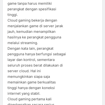
game tanpa harus memiliki
perangkat dengan spesifikasi
tinggi.
Cloud gaming bekerja dengan
menjalankan game di server jarak
jauh, kemudian menampilkan
hasilnya ke perangkat pengguna
melalui streaming.
Dengan kata lain, perangkat
pengguna hanya berfungsi sebagai
layar dan kontrol, sementara
seluruh proses berat dilakukan di
server cloud. Hal ini
memungkinkan siapa saja
memainkan game berkualitas
tinggi hanya dengan koneksi
internet yang stabil.
Cloud gaming pertama kali
diperkenalkan secara serius