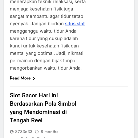
menerapkan teknik relaksasi, serta
menjaga kesehatan fisik juga
sangat membantu agar tidur tetap
nyenyak. Jangan biarkan
situs slot
mengganggu waktu tidur Anda,
karena tidur yang cukup adalah
kunci untuk kesehatan fisik dan
mental yang optimal. Jadi, nikmati
permainan dengan bijak tanpa
mengorbankan waktu tidur Anda!
Read More
Slot Gacor Hari Ini
Berdasarkan Pola Simbol
yang Mendominasi di
Tengah Reel
8733e33
8 months