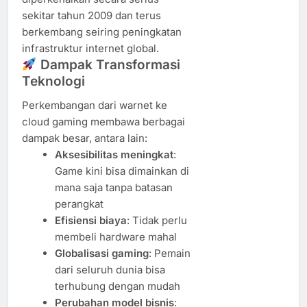
sekitar tahun 2009 dan terus
berkembang seiring peningkatan
infrastruktur internet global.
Dampak Transformasi
Teknologi
Perkembangan dari warnet ke
cloud gaming membawa berbagai
dampak besar, antara lain:
Aksesibilitas meningkat
:
Game kini bisa dimainkan di
mana saja tanpa batasan
perangkat
Efisiensi biaya
: Tidak perlu
membeli hardware mahal
Globalisasi gaming
: Pemain
dari seluruh dunia bisa
terhubung dengan mudah
Perubahan model bisnis
: