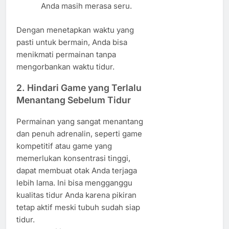
Anda masih merasa seru.
Dengan menetapkan waktu yang
pasti untuk bermain, Anda bisa
menikmati permainan tanpa
mengorbankan waktu tidur.
2.
Hindari Game yang Terlalu
Menantang Sebelum Tidur
Permainan yang sangat menantang
dan penuh adrenalin, seperti game
kompetitif atau game yang
memerlukan konsentrasi tinggi,
dapat membuat otak Anda terjaga
lebih lama. Ini bisa mengganggu
kualitas tidur Anda karena pikiran
tetap aktif meski tubuh sudah siap
tidur.