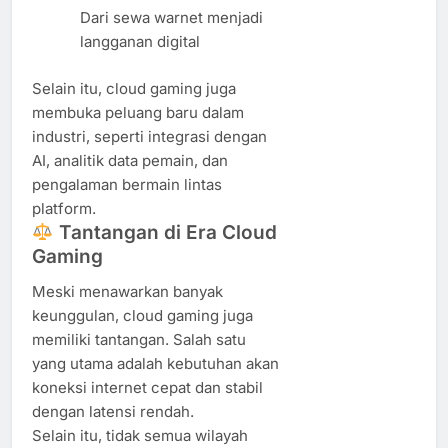
Dari sewa warnet menjadi
langganan digital
Selain itu, cloud gaming juga
membuka peluang baru dalam
industri, seperti integrasi dengan
AI, analitik data pemain, dan
pengalaman bermain lintas
platform.
Tantangan di Era Cloud
Gaming
Meski menawarkan banyak
keunggulan, cloud gaming juga
memiliki tantangan. Salah satu
yang utama adalah kebutuhan akan
koneksi internet cepat dan stabil
dengan latensi rendah.
Selain itu, tidak semua wilayah