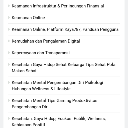
Keamanan Infrastruktur & Perlindungan Finansial
Keamanan Online
Keamanan Online, Platform Kaya787, Panduan Pengguna
Kemudahan dan Pengalaman Digital
Kepercayaan dan Transparansi
Kesehatan Gaya Hidup Sehat Keluarga Tips Sehat Pola
Makan Sehat
Kesehatan Mental Pengembangan Diri Psikologi
Hubungan Wellness & Lifestyle
Kesehatan Mental Tips Gaming Produktivitas
Pengembangan Diri
Kesehatan, Gaya Hidup, Edukasi Publik, Wellness,
Kebiasaan Positif