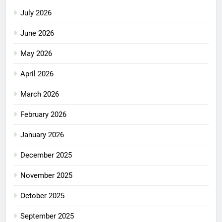
July 2026
June 2026
May 2026
April 2026
March 2026
February 2026
January 2026
December 2025
November 2025
October 2025
September 2025