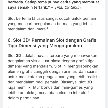
berbeda. Setiap tema punya cerita yang membuat
saya semakin tertarik.”
–
Tina, 29 tahun.
Slot bertema khusus sangat cocok untuk pemain
yang mencari pengalaman bermain yang lebih
mendalam dan imersif.
6.
Slot 3D: Permainan Slot dengan Grafis
Tiga Dimensi yang Mengagumkan
Slot
3D
adalah inovasi terbaru yang menawarkan
pengalaman visual luar biasa dengan grafis tiga
dimensi yang mendalam. Slot ini menggabungkan
elemen grafis canggih dengan animasi dan suara
untuk menciptakan pengalaman yang lebih realistis
dan mendalam bagi pemain. Biasanya, slot 3D
juga memiliki fitur bonus dan mini-games yang
lebih kompleks, menambah elemen interaktif
dalam permainan.