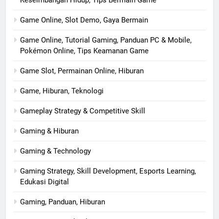
Keseimbangan Hidup, Tips Bermain Game
Game Online, Slot Demo, Gaya Bermain
Game Online, Tutorial Gaming, Panduan PC & Mobile,
Pokémon Online, Tips Keamanan Game
Game Slot, Permainan Online, Hiburan
Game, Hiburan, Teknologi
Gameplay Strategy & Competitive Skill
Gaming & Hiburan
Gaming & Technology
Gaming Strategy, Skill Development, Esports Learning,
Edukasi Digital
Gaming, Panduan, Hiburan