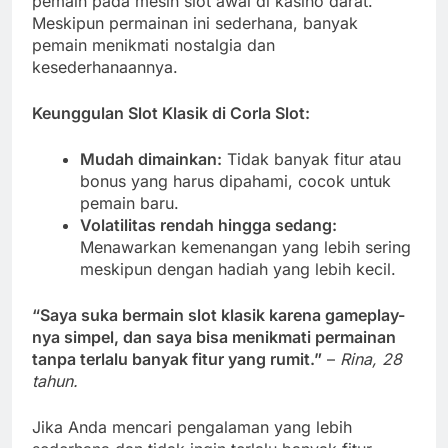
pemain pada mesin slot awal di kasino darat.
Meskipun permainan ini sederhana, banyak
pemain menikmati nostalgia dan
kesederhanaannya.
Keunggulan Slot Klasik di Corla Slot:
Mudah dimainkan:
Tidak banyak fitur atau
bonus yang harus dipahami, cocok untuk
pemain baru.
Volatilitas rendah hingga sedang:
Menawarkan kemenangan yang lebih sering
meskipun dengan hadiah yang lebih kecil.
“Saya suka bermain slot klasik karena gameplay-
nya simpel, dan saya bisa menikmati permainan
tanpa terlalu banyak fitur yang rumit.”
–
Rina, 28
tahun.
Jika Anda mencari pengalaman yang lebih