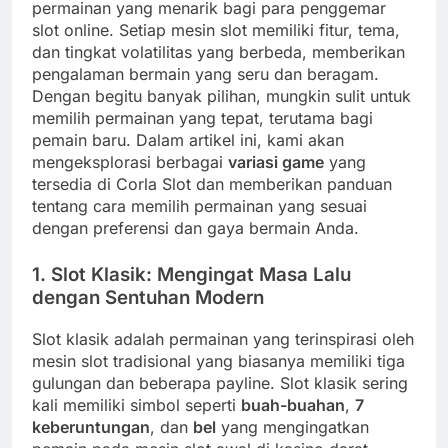
permainan yang menarik bagi para penggemar
slot online. Setiap mesin slot memiliki fitur, tema,
dan tingkat volatilitas yang berbeda, memberikan
pengalaman bermain yang seru dan beragam.
Dengan begitu banyak pilihan, mungkin sulit untuk
memilih permainan yang tepat, terutama bagi
pemain baru. Dalam artikel ini, kami akan
mengeksplorasi berbagai
variasi game
yang
tersedia di Corla Slot dan memberikan panduan
tentang cara memilih permainan yang sesuai
dengan preferensi dan gaya bermain Anda.
1.
Slot Klasik: Mengingat Masa Lalu
dengan Sentuhan Modern
Slot klasik adalah permainan yang terinspirasi oleh
mesin slot tradisional yang biasanya memiliki tiga
gulungan dan beberapa payline. Slot klasik sering
kali memiliki simbol seperti
buah-buahan
,
7
keberuntungan
, dan
bel
yang mengingatkan