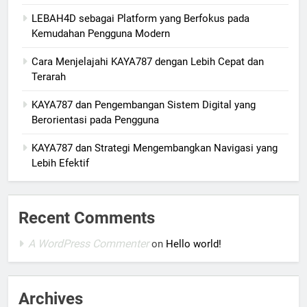
LEBAH4D sebagai Platform yang Berfokus pada
Kemudahan Pengguna Modern
Cara Menjelajahi KAYA787 dengan Lebih Cepat dan
Terarah
KAYA787 dan Pengembangan Sistem Digital yang
Berorientasi pada Pengguna
KAYA787 dan Strategi Mengembangkan Navigasi yang
Lebih Efektif
Recent Comments
A WordPress Commenter
on
Hello world!
Archives