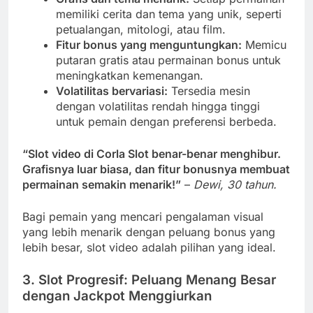
memiliki cerita dan tema yang unik, seperti
petualangan, mitologi, atau film.
Fitur bonus yang menguntungkan:
Memicu
putaran gratis atau permainan bonus untuk
meningkatkan kemenangan.
Volatilitas bervariasi:
Tersedia mesin
dengan volatilitas rendah hingga tinggi
untuk pemain dengan preferensi berbeda.
“Slot video di Corla Slot benar-benar menghibur.
Grafisnya luar biasa, dan fitur bonusnya membuat
permainan semakin menarik!”
–
Dewi, 30 tahun.
Bagi pemain yang mencari pengalaman visual
yang lebih menarik dengan peluang bonus yang
lebih besar, slot video adalah pilihan yang ideal.
3.
Slot Progresif: Peluang Menang Besar
dengan Jackpot Menggiurkan