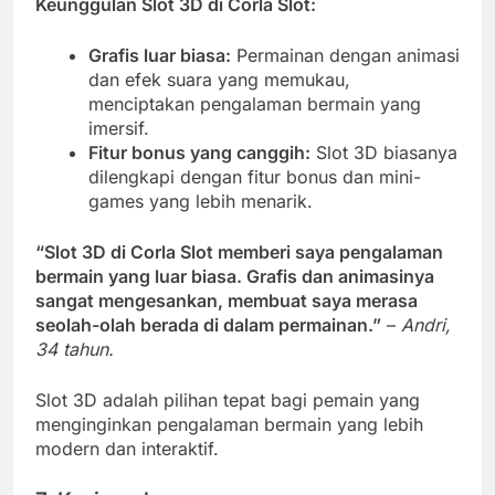
Keunggulan Slot 3D di Corla Slot:
Grafis luar biasa:
Permainan dengan animasi
dan efek suara yang memukau,
menciptakan pengalaman bermain yang
imersif.
Fitur bonus yang canggih:
Slot 3D biasanya
dilengkapi dengan fitur bonus dan mini-
games yang lebih menarik.
“Slot 3D di Corla Slot memberi saya pengalaman
bermain yang luar biasa. Grafis dan animasinya
sangat mengesankan, membuat saya merasa
seolah-olah berada di dalam permainan.”
–
Andri,
34 tahun.
Slot 3D adalah pilihan tepat bagi pemain yang
menginginkan pengalaman bermain yang lebih
modern dan interaktif.