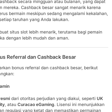
cashback secara mingguan atau bulanan, yang dapat
 mereka. Cashback besar sangat menarik karena
rus bermain meskipun sedang mengalami kekalahan,
setiap taruhan yang Anda lakukan.
at situs slot lebih menarik, terutama bagi pemain
ka dengan lebih mudah dan aman.
onus Referral dan Cashback Besar
arkan bonus referral dan cashback besar, berikut
angkan:
jamin
 resmi
dari otoritas perjudian yang diakui, seperti
UK
ity
, atau
Curacao eGaming
. Lisensi ini menunjukkan
gan regulasi yang ketat dan memastikan permainan