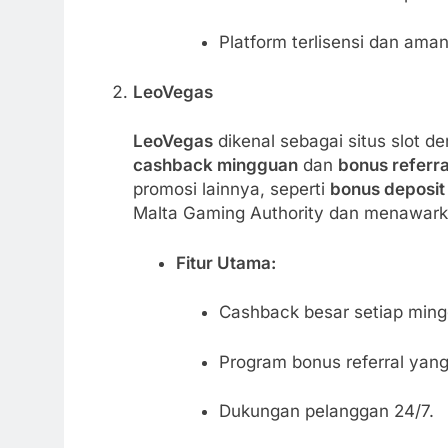
Platform terlisensi dan aman
LeoVegas
LeoVegas
dikenal sebagai situs slot 
cashback mingguan
dan
bonus referra
promosi lainnya, seperti
bonus deposit
Malta Gaming Authority dan menawar
Fitur Utama:
Cashback besar setiap ming
Program bonus referral ya
Dukungan pelanggan 24/7.