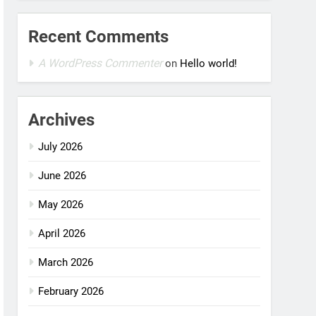
Recent Comments
A WordPress Commenter
on
Hello world!
Archives
July 2026
June 2026
May 2026
April 2026
March 2026
February 2026