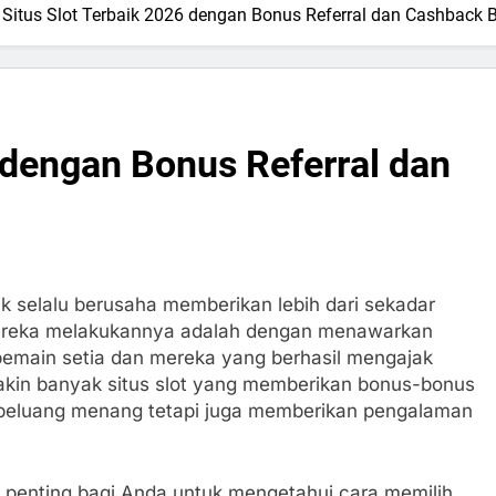
Situs Slot Terbaik 2026 dengan Bonus Referral dan Cashback 
 dengan Bonus Referral dan
aik selalu berusaha memberikan lebih dari sekadar
mereka melakukannya adalah dengan menawarkan
emain setia dan mereka yang berhasil mengajak
akin banyak situs slot yang memberikan bonus-bonus
n peluang menang tetapi juga memberikan pengalaman
 penting bagi Anda untuk mengetahui cara memilih