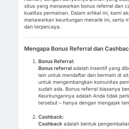
situs yang menawarkan bonus referral dan 
kualitas permainan. Dalam artikel ini, kami
menawarkan keuntungan menarik ini, serta m
dan terpercaya.
Mengapa Bonus Referral dan Cashbac
Bonus Referral:
Bonus referral
adalah insentif yang di
lain untuk mendaftar dan bermain di sit
untuk mengembangkan komunitas pema
sudah ada. Bonus referral biasanya ber
Keuntungannya adalah Anda tidak per
tersebut – hanya dengan mengajak te
Cashback:
Cashback
adalah bentuk pengembalian