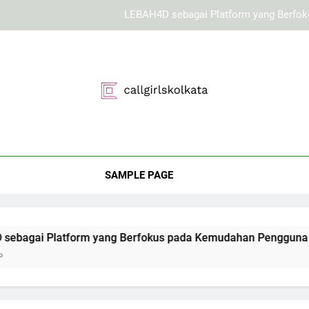
LEBAH4D sebagai Platform yang Berfo
Cara Menjelajahi KA
KAYA787 dan Pengembangan Sistem Dig
EDWINSLOT dan Strategi Mening
l Girls Kolkata
LEBAH4D sebagai Platform yang Berfo
Layanan Panggilan Profesional Di Kolkata. Layanan Terpercay
Cara Menjelajahi KA
SAMPLE PAGE
KAYA787 dan Pengembangan Sistem Dig
tform yang Berfokus pada Kemudahan Pengguna Modern