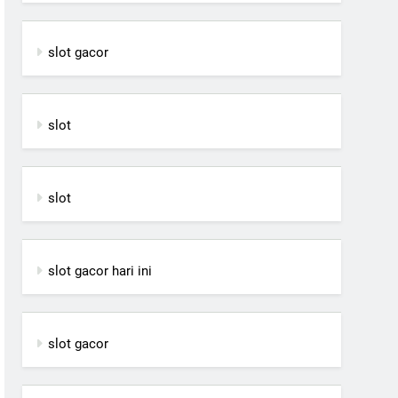
slot gacor
slot
slot
slot gacor hari ini
slot gacor