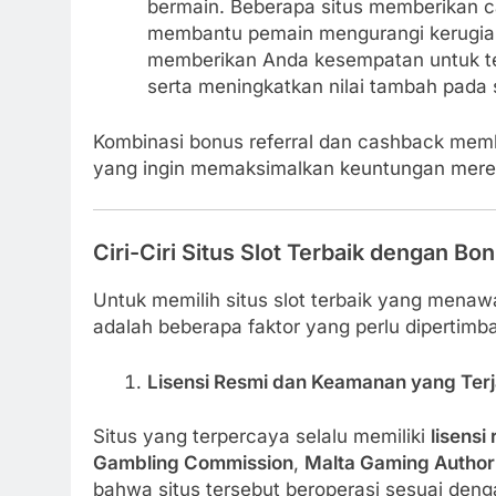
bermain. Beberapa situs memberikan 
membantu pemain mengurangi kerugian
memberikan Anda kesempatan untuk te
serta meningkatkan nilai tambah pada 
Kombinasi bonus referral dan cashback membu
yang ingin memaksimalkan keuntungan mere
Ciri-Ciri Situs Slot Terbaik dengan B
Untuk memilih situs slot terbaik yang menaw
adalah beberapa faktor yang perlu dipertimb
Lisensi Resmi dan Keamanan yang Ter
Situs yang terpercaya selalu memiliki
lisensi
Gambling Commission
,
Malta Gaming Author
bahwa situs tersebut beroperasi sesuai den