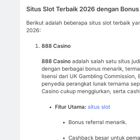
Situs Slot Terbaik 2026 dengan Bonus
Berikut adalah beberapa situs slot terbaik 
2026:
888 Casino
888 Casino
adalah salah satu situs jud
dengan berbagai bonus menarik, term
lisensi dari UK Gambling Commission,
penyedia perangkat lunak ternama sepe
Casino cukup menggiurkan, serta cash
Fitur Utama:
situs slot
Bonus referral menarik.
Cashback besar untuk pemai