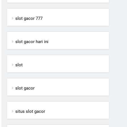
slot gacor 777
slot gacor hari ini
slot
slot gacor
situs slot gacor