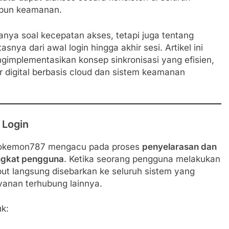
upun keamanan.
anya soal kecepatan akses, tetapi juga tentang
snya dari awal login hingga akhir sesi. Artikel ini
gimplementasikan konsep sinkronisasi yang efisien,
ur digital berbasis cloud dan sistem keamanan
 Login
n Pokemon787 mengacu pada proses
penyelarasan dan
angkat pengguna
. Ketika seorang pengguna melakukan
ebut langsung disebarkan ke seluruh sistem yang
ayanan terhubung lainnya.
uk: