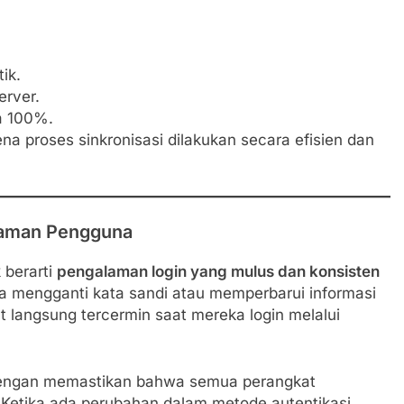
ik.
erver.
ga 100%.
 proses sinkronisasi dilakukan secara efisien dan
laman Pengguna
 berarti
pengalaman login yang mulus dan konsisten
na mengganti kata sandi atau memperbarui informasi
ut langsung tercermin saat mereka login melalui
dengan memastikan bahwa semua perangkat
Ketika ada perubahan dalam metode autentikasi,