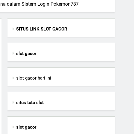
guna dalam Sistem Login Pokemon787
SITUS LINK SLOT GACOR
slot gacor
slot gacor hari ini
situs toto slot
slot gacor