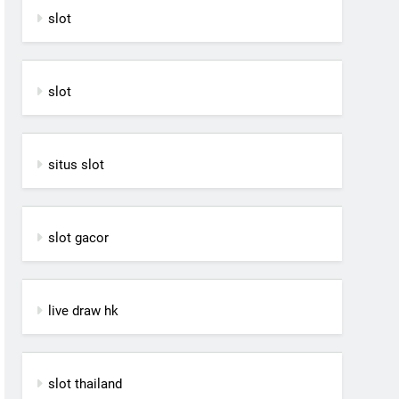
slot
slot
situs slot
slot gacor
live draw hk
slot thailand