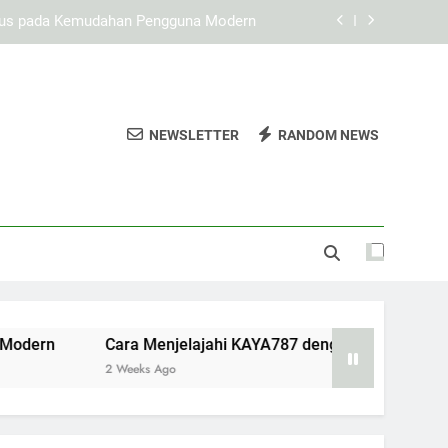
kus pada Kemudahan Pengguna Modern
YA787 dengan Lebih Cepat dan Terarah
ital yang Berorientasi pada Pengguna
NEWSLETTER
RANDOM NEWS
katkan Kualitas Pengalaman Pengguna
kus pada Kemudahan Pengguna Modern
a Untuk Kebutuhan Hiburan Dewasa.
YA787 dengan Lebih Cepat dan Terarah
ital yang Berorientasi pada Pengguna
Cara Menjelajahi KAYA787 dengan Lebih Cepat dan Terarah
2 Weeks Ago