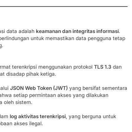
asi data adalah
keamanan dan integritas informasi
.
erlindungan untuk memastikan data pengguna tetap
g.
rmat terenkripsi menggunakan protokol
TLS 1.3
dan
at disadap pihak ketiga.
lalui
JSON Web Token (JWT)
yang bersifat sementara
bahwa setiap permintaan akses yang dilakukan
a oleh sistem.
alam
log aktivitas terenkripsi
, yang berguna untuk
baan akses ilegal.