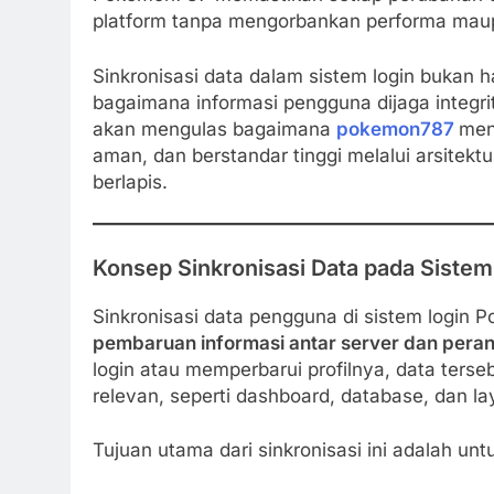
platform tanpa mengorbankan performa ma
Sinkronisasi data dalam sistem login bukan h
bagaimana informasi pengguna dijaga integrita
akan mengulas bagaimana
pokemon787
men
aman, dan berstandar tinggi melalui arsitekt
berlapis.
Konsep Sinkronisasi Data pada Sistem
Sinkronisasi data pengguna di sistem logi
pembaruan informasi antar server dan per
login atau memperbarui profilnya, data ters
relevan, seperti dashboard, database, dan l
Tujuan utama dari sinkronisasi ini adalah unt