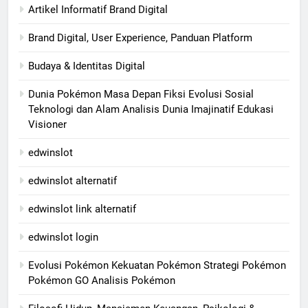
Artikel Informatif Brand Digital
Brand Digital, User Experience, Panduan Platform
Budaya & Identitas Digital
Dunia Pokémon Masa Depan Fiksi Evolusi Sosial
Teknologi dan Alam Analisis Dunia Imajinatif Edukasi
Visioner
edwinslot
edwinslot alternatif
edwinslot link alternatif
edwinslot login
Evolusi Pokémon Kekuatan Pokémon Strategi Pokémon
Pokémon GO Analisis Pokémon