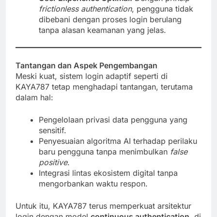
frictionless authentication
, pengguna tidak
dibebani dengan proses login berulang
tanpa alasan keamanan yang jelas.
Tantangan dan Aspek Pengembangan
Meski kuat, sistem login adaptif seperti di
KAYA787 tetap menghadapi tantangan, terutama
dalam hal:
Pengelolaan privasi data pengguna yang
sensitif.
Penyesuaian algoritma AI terhadap perilaku
baru pengguna tanpa menimbulkan
false
positive
.
Integrasi lintas ekosistem digital tanpa
mengorbankan waktu respon.
Untuk itu, KAYA787 terus memperkuat arsitektur
login dengan model
continuous authentication
, di