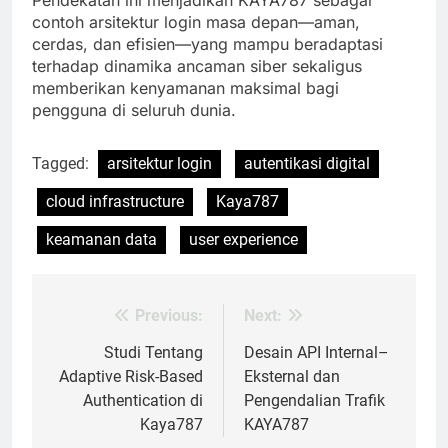
Pendekatan ini menjadikan KAYA787 sebagai
contoh arsitektur login masa depan—aman,
cerdas, dan efisien—yang mampu beradaptasi
terhadap dinamika ancaman siber sekaligus
memberikan kenyamanan maksimal bagi
pengguna di seluruh dunia.
Tagged:
arsitektur login
autentikasi digital
cloud infrastructure
Kaya787
keamanan data
user experience
Previous:
Next:
Post
navigation
Studi Tentang
Desain API Internal–
Adaptive Risk-Based
Eksternal dan
Authentication di
Pengendalian Trafik
Kaya787
KAYA787