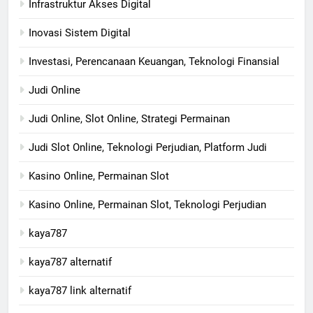
Infrastruktur Akses Digital
Inovasi Sistem Digital
Investasi, Perencanaan Keuangan, Teknologi Finansial
Judi Online
Judi Online, Slot Online, Strategi Permainan
Judi Slot Online, Teknologi Perjudian, Platform Judi
Kasino Online, Permainan Slot
Kasino Online, Permainan Slot, Teknologi Perjudian
kaya787
kaya787 alternatif
kaya787 link alternatif