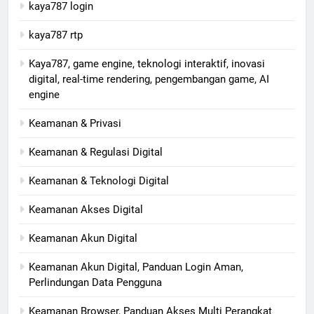
kaya787 login
kaya787 rtp
Kaya787, game engine, teknologi interaktif, inovasi
digital, real-time rendering, pengembangan game, AI
engine
Keamanan & Privasi
Keamanan & Regulasi Digital
Keamanan & Teknologi Digital
Keamanan Akses Digital
Keamanan Akun Digital
Keamanan Akun Digital, Panduan Login Aman,
Perlindungan Data Pengguna
Keamanan Browser, Panduan Akses Multi Perangkat