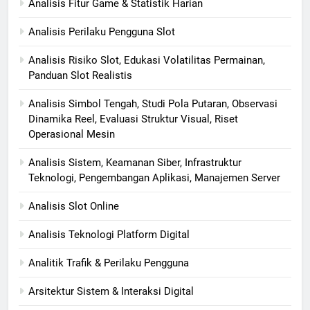
Analisis Fitur Game & Statistik Harian
Analisis Perilaku Pengguna Slot
Analisis Risiko Slot, Edukasi Volatilitas Permainan,
Panduan Slot Realistis
Analisis Simbol Tengah, Studi Pola Putaran, Observasi
Dinamika Reel, Evaluasi Struktur Visual, Riset
Operasional Mesin
Analisis Sistem, Keamanan Siber, Infrastruktur
Teknologi, Pengembangan Aplikasi, Manajemen Server
Analisis Slot Online
Analisis Teknologi Platform Digital
Analitik Trafik & Perilaku Pengguna
Arsitektur Sistem & Interaksi Digital