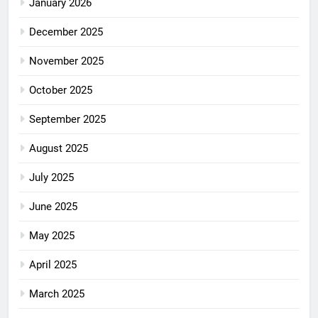
January 2026
December 2025
November 2025
October 2025
September 2025
August 2025
July 2025
June 2025
May 2025
April 2025
March 2025