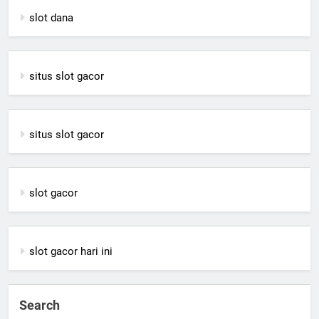
slot dana
situs slot gacor
situs slot gacor
slot gacor
slot gacor hari ini
Search