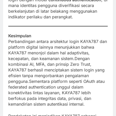
mana identitas pengguna diverifikasi secara
berkelanjutan di latar belakang menggunakan
indikator perilaku dan perangkat.
Kesimpulan
Perbandingan antara arsitektur login KAYA787 dan
platform digital lainnya menunjukkan bahwa
KAYA787 menonjol dalam hal adaptivitas,
kecepatan, dan keamanan sistem.Dengan
kombinasi AI, MFA, dan prinsip Zero Trust,
KAYA787 berhasil menciptakan sistem login yang
efisien tanpa mengorbankan pengalaman
pengguna.Sementara platform seperti OAuth atau
federated authentication unggul dalam
konektivitas lintas layanan, KAYA787 lebih
berfokus pada integritas data, privasi, dan
kemandirian sistem autentikasi internal.