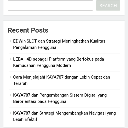
SEARCH
Recent Posts
EDWINSLOT dan Strategi Meningkatkan Kualitas
Pengalaman Pengguna
LEBAH4D sebagai Platform yang Berfokus pada
Kemudahan Pengguna Modern
Cara Menjelajahi KAYA787 dengan Lebih Cepat dan
Terarah
KAYA787 dan Pengembangan Sistem Digital yang
Berorientasi pada Pengguna
KAYA787 dan Strategi Mengembangkan Navigasi yang
Lebih Efektif