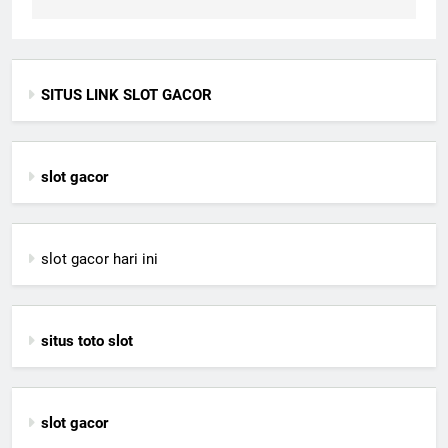
SITUS LINK SLOT GACOR
slot gacor
slot gacor hari ini
situs toto slot
slot gacor