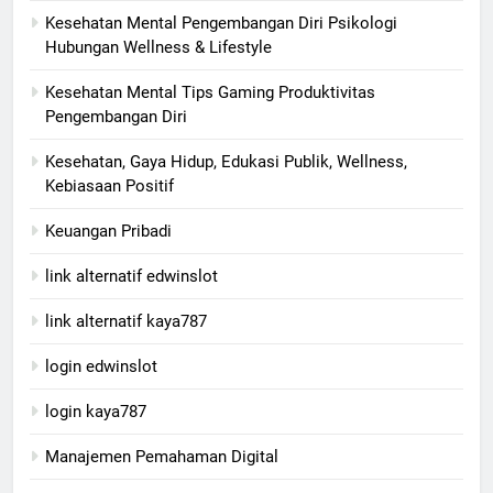
Kesehatan Mental Pengembangan Diri Psikologi
Hubungan Wellness & Lifestyle
Kesehatan Mental Tips Gaming Produktivitas
Pengembangan Diri
Kesehatan, Gaya Hidup, Edukasi Publik, Wellness,
Kebiasaan Positif
Keuangan Pribadi
link alternatif edwinslot
link alternatif kaya787
login edwinslot
login kaya787
Manajemen Pemahaman Digital