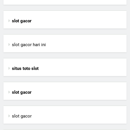
slot gacor
slot gacor hari ini
situs toto slot
slot gacor
slot gacor