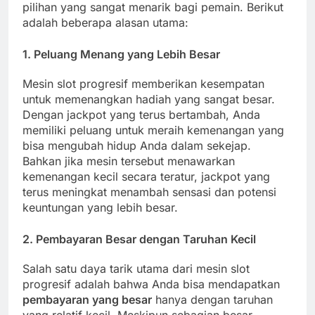
pilihan yang sangat menarik bagi pemain. Berikut
adalah beberapa alasan utama:
1.
Peluang Menang yang Lebih Besar
Mesin slot progresif memberikan kesempatan
untuk memenangkan hadiah yang sangat besar.
Dengan jackpot yang terus bertambah, Anda
memiliki peluang untuk meraih kemenangan yang
bisa mengubah hidup Anda dalam sekejap.
Bahkan jika mesin tersebut menawarkan
kemenangan kecil secara teratur, jackpot yang
terus meningkat menambah sensasi dan potensi
keuntungan yang lebih besar.
2.
Pembayaran Besar dengan Taruhan Kecil
Salah satu daya tarik utama dari mesin slot
progresif adalah bahwa Anda bisa mendapatkan
pembayaran yang besar
hanya dengan taruhan