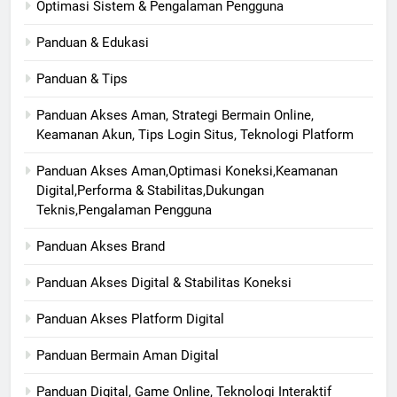
Optimasi Sistem & Pengalaman Pengguna
Panduan & Edukasi
Panduan & Tips
Panduan Akses Aman, Strategi Bermain Online,
Keamanan Akun, Tips Login Situs, Teknologi Platform
Panduan Akses Aman,Optimasi Koneksi,Keamanan
Digital,Performa & Stabilitas,Dukungan
Teknis,Pengalaman Pengguna
Panduan Akses Brand
Panduan Akses Digital & Stabilitas Koneksi
Panduan Akses Platform Digital
Panduan Bermain Aman Digital
Panduan Digital, Game Online, Teknologi Interaktif