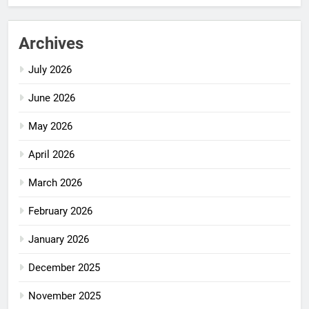
Archives
July 2026
June 2026
May 2026
April 2026
March 2026
February 2026
January 2026
December 2025
November 2025