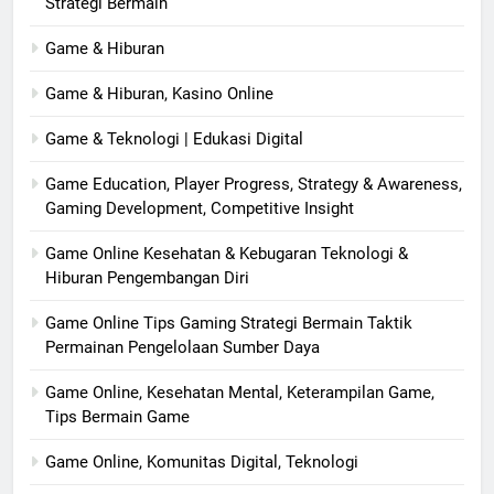
Strategi Bermain
Game & Hiburan
Game & Hiburan, Kasino Online
Game & Teknologi | Edukasi Digital
Game Education, Player Progress, Strategy & Awareness,
Gaming Development, Competitive Insight
Game Online Kesehatan & Kebugaran Teknologi &
Hiburan Pengembangan Diri
Game Online Tips Gaming Strategi Bermain Taktik
Permainan Pengelolaan Sumber Daya
Game Online, Kesehatan Mental, Keterampilan Game,
Tips Bermain Game
Game Online, Komunitas Digital, Teknologi