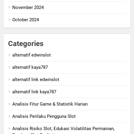
November 2024
October 2024
Categories
alternatif edwinslot
alternatif kaya787
alternatif link edwinslot
alternatif link kaya787
Analisis Fitur Game & Statistik Harian
Analisis Perilaku Pengguna Slot
Analisis Risiko Slot, Edukasi Volatilitas Permainan,