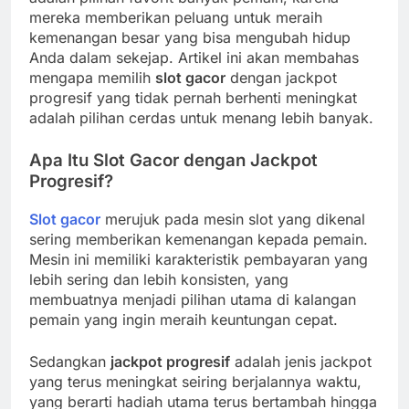
mereka memberikan peluang untuk meraih
kemenangan besar yang bisa mengubah hidup
Anda dalam sekejap. Artikel ini akan membahas
mengapa memilih
slot gacor
dengan jackpot
progresif yang tidak pernah berhenti meningkat
adalah pilihan cerdas untuk menang lebih banyak.
Apa Itu Slot Gacor dengan Jackpot
Progresif?
Slot gacor
merujuk pada mesin slot yang dikenal
sering memberikan kemenangan kepada pemain.
Mesin ini memiliki karakteristik pembayaran yang
lebih sering dan lebih konsisten, yang
membuatnya menjadi pilihan utama di kalangan
pemain yang ingin meraih keuntungan cepat.
Sedangkan
jackpot progresif
adalah jenis jackpot
yang terus meningkat seiring berjalannya waktu,
yang berarti hadiah utama terus bertambah hingga