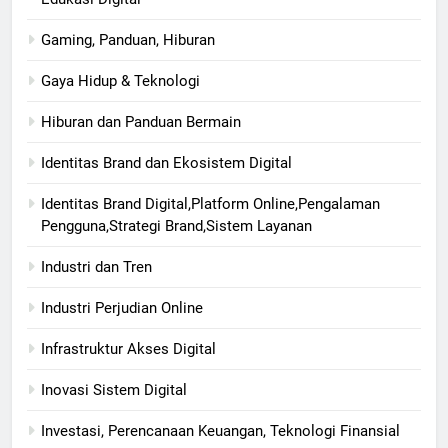
Gaming, Panduan, Hiburan
Gaya Hidup & Teknologi
Hiburan dan Panduan Bermain
Identitas Brand dan Ekosistem Digital
Identitas Brand Digital,Platform Online,Pengalaman
Pengguna,Strategi Brand,Sistem Layanan
Industri dan Tren
Industri Perjudian Online
Infrastruktur Akses Digital
Inovasi Sistem Digital
Investasi, Perencanaan Keuangan, Teknologi Finansial