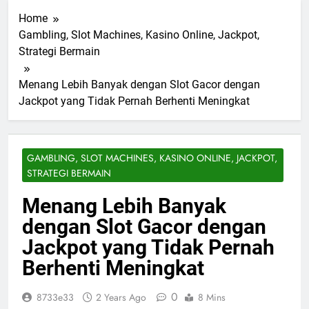
Home
Gambling, Slot Machines, Kasino Online, Jackpot,
Strategi Bermain
Menang Lebih Banyak dengan Slot Gacor dengan
Jackpot yang Tidak Pernah Berhenti Meningkat
GAMBLING, SLOT MACHINES, KASINO ONLINE, JACKPOT,
STRATEGI BERMAIN
Menang Lebih Banyak
dengan Slot Gacor dengan
Jackpot yang Tidak Pernah
Berhenti Meningkat
0
8733e33
2 Years Ago
8 Mins