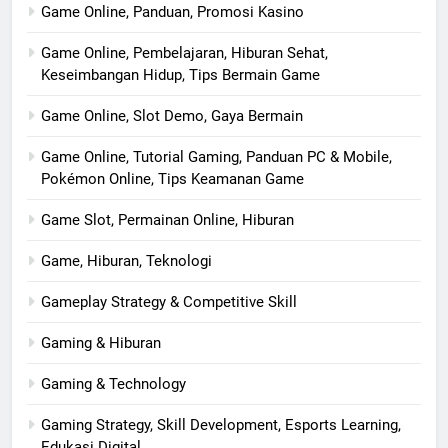
Game Online, Panduan, Promosi Kasino
Game Online, Pembelajaran, Hiburan Sehat,
Keseimbangan Hidup, Tips Bermain Game
Game Online, Slot Demo, Gaya Bermain
Game Online, Tutorial Gaming, Panduan PC & Mobile,
Pokémon Online, Tips Keamanan Game
Game Slot, Permainan Online, Hiburan
Game, Hiburan, Teknologi
Gameplay Strategy & Competitive Skill
Gaming & Hiburan
Gaming & Technology
Gaming Strategy, Skill Development, Esports Learning,
Edukasi Digital