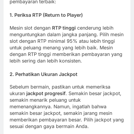
pembayaran terbaik:
1.
Periksa RTP (Return to Player)
Mesin slot dengan
RTP tinggi
cenderung lebih
menguntungkan dalam jangka panjang. Pilih mesin
slot dengan RTP minimal 95% atau lebih tinggi
untuk peluang menang yang lebih baik. Mesin
dengan RTP tinggi memberikan pembayaran yang
lebih sering dan lebih konsisten.
2.
Perhatikan Ukuran Jackpot
Sebelum bermain, pastikan untuk memeriksa
ukuran
jackpot progresif
. Semakin besar jackpot,
semakin menarik peluang untuk
memenangkannya. Namun, ingatlah bahwa
semakin besar jackpot, semakin jarang mesin
memberikan pembayaran besar. Pilih jackpot yang
sesuai dengan gaya bermain Anda.