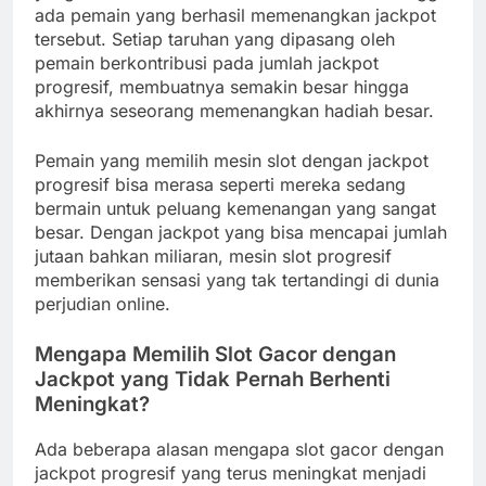
ada pemain yang berhasil memenangkan jackpot
tersebut. Setiap taruhan yang dipasang oleh
pemain berkontribusi pada jumlah jackpot
progresif, membuatnya semakin besar hingga
akhirnya seseorang memenangkan hadiah besar.
Pemain yang memilih mesin slot dengan jackpot
progresif bisa merasa seperti mereka sedang
bermain untuk peluang kemenangan yang sangat
besar. Dengan jackpot yang bisa mencapai jumlah
jutaan bahkan miliaran, mesin slot progresif
memberikan sensasi yang tak tertandingi di dunia
perjudian online.
Mengapa Memilih Slot Gacor dengan
Jackpot yang Tidak Pernah Berhenti
Meningkat?
Ada beberapa alasan mengapa slot gacor dengan
jackpot progresif yang terus meningkat menjadi