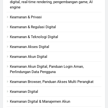
digital, real-time rendering, pengembangan game, AI
engine
Keamanan & Privasi
Keamanan & Regulasi Digital
Keamanan & Teknologi Digital
Keamanan Akses Digital
Keamanan Akun Digital
Keamanan Akun Digital, Panduan Login Aman,
Perlindungan Data Pengguna
Keamanan Browser, Panduan Akses Multi Perangkat
Keamanan Digital
Keamanan Digital & Manajemen Akun