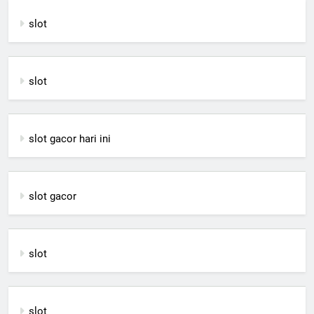
slot
slot
slot gacor hari ini
slot gacor
slot
slot