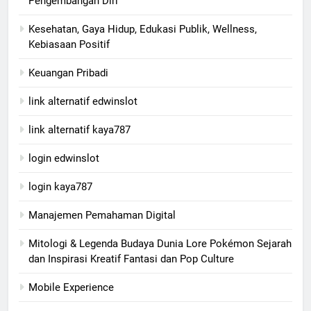
Pengembangan Diri
Kesehatan, Gaya Hidup, Edukasi Publik, Wellness,
Kebiasaan Positif
Keuangan Pribadi
link alternatif edwinslot
link alternatif kaya787
login edwinslot
login kaya787
Manajemen Pemahaman Digital
Mitologi & Legenda Budaya Dunia Lore Pokémon Sejarah
dan Inspirasi Kreatif Fantasi dan Pop Culture
Mobile Experience