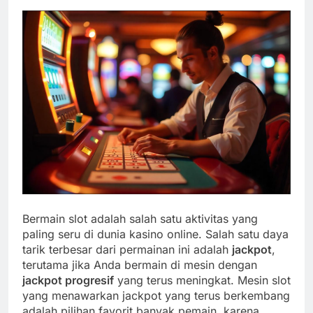
Bermain slot adalah salah satu aktivitas yang
paling seru di dunia kasino online. Salah satu daya
tarik terbesar dari permainan ini adalah
jackpot
,
terutama jika Anda bermain di mesin dengan
jackpot progresif
yang terus meningkat. Mesin slot
yang menawarkan jackpot yang terus berkembang
adalah pilihan favorit banyak pemain, karena