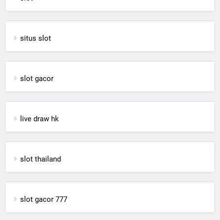
situs slot
slot gacor
live draw hk
slot thailand
slot gacor 777