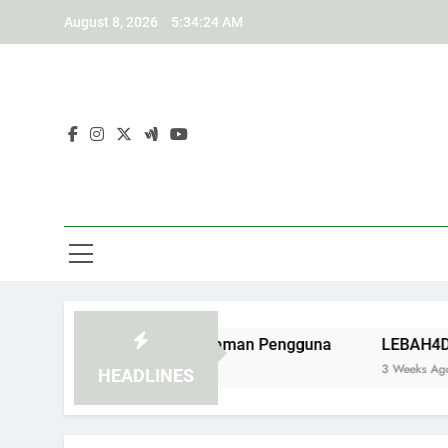
Skip
August 8, 2026
5:34:25 AM
to
content
Cal
Dapatkan 
n Kualitas Pengalaman Pengguna
LEBAH4D sebagai Pl
3 Weeks Ago
HEADLINES