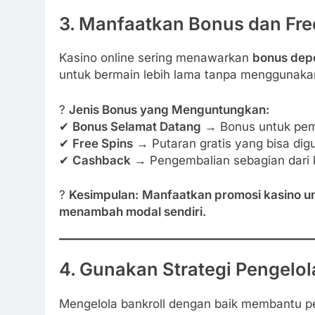
3. Manfaatkan Bonus dan Fre
Kasino online sering menawarkan
bonus depo
untuk bermain lebih lama tanpa menggunak
?
Jenis Bonus yang Menguntungkan:
✔
Bonus Selamat Datang
→ Bonus untuk pema
✔
Free Spins
→ Putaran gratis yang bisa digu
✔
Cashback
→ Pengembalian sebagian dari k
?
Kesimpulan:
Manfaatkan promosi kasino u
menambah modal sendiri.
4. Gunakan Strategi Pengelol
Mengelola bankroll dengan baik membantu 