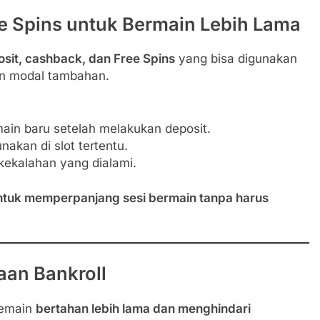
e Spins untuk Bermain Lebih Lama
sit, cashback, dan Free Spins
yang bisa digunakan
an modal tambahan.
in baru setelah melakukan deposit.
nakan di slot tertentu.
ekalahan yang dialami.
ntuk memperpanjang sesi bermain tanpa harus
aan Bankroll
pemain
bertahan lebih lama dan menghindari