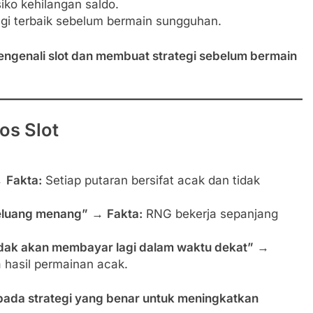
siko kehilangan saldo.
egi terbaik sebelum bermain sungguhan.
genali slot dan membuat strategi sebelum bermain
os Slot
→
Fakta:
Setiap putaran bersifat acak dan tidak
peluang menang”
→
Fakta:
RNG bekerja sepanjang
idak akan membayar lagi dalam waktu dekat”
→
a hasil permainan acak.
pada strategi yang benar untuk meningkatkan