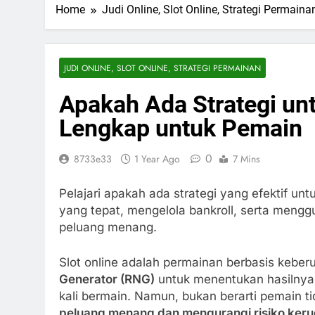
Home
Judi Online, Slot Online, Strategi Permaina
JUDI ONLINE, SLOT ONLINE, STRATEGI PERMAINAN
Apakah Ada Strategi un
Lengkap untuk Pemain
0
8733e33
1 Year Ago
7 Mins
Pelajari apakah ada strategi yang efektif un
yang tepat, mengelola bankroll, serta menggu
peluang menang.
Slot online adalah permainan berbasis keb
Generator (RNG)
untuk menentukan hasilnya. 
kali bermain. Namun, bukan berarti pemain t
peluang menang dan mengurangi risiko keru