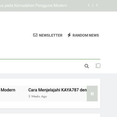
kus pada Kemudahan Pengguna Modern
YA787 dengan Lebih Cepat dan Terarah
ital yang Berorientasi pada Pengguna
NEWSLETTER
RANDOM NEWS
katkan Kualitas Pengalaman Pengguna
kus pada Kemudahan Pengguna Modern
a Untuk Kebutuhan Hiburan Dewasa.
YA787 dengan Lebih Cepat dan Terarah
ital yang Berorientasi pada Pengguna
Cara Menjelajahi KAYA787 dengan Lebih Cepat dan Terara
3 Weeks Ago