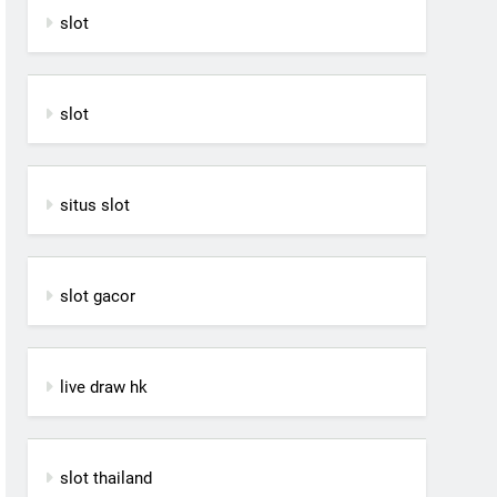
slot
slot
situs slot
slot gacor
live draw hk
slot thailand