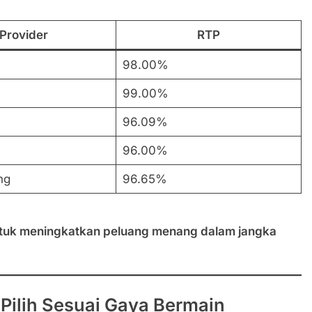
Provider
RTP
98.00%
99.00%
96.09%
96.00%
ng
96.65%
untuk meningkatkan peluang menang dalam jangka
n Pilih Sesuai Gaya Bermain