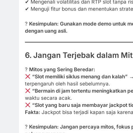
✔ Mengenali volatilitas dan RTP slot tanpa ri
✔ Menguji fitur bonus dan menentukan strat
?
Kesimpulan:
Gunakan mode demo untuk men
dengan uang asli.
6. Jangan Terjebak dalam Mit
?
Mitos yang Sering Beredar:
“Slot memiliki siklus menang dan kalah”
terpengaruh oleh hasil sebelumnya.
“Bermain di jam tertentu meningkatkan 
waktu secara acak.
“Slot yang baru saja membayar jackpot t
Fakta:
Jackpot bisa terjadi kapan saja karen
?
Kesimpulan:
Jangan percaya mitos, fokus 