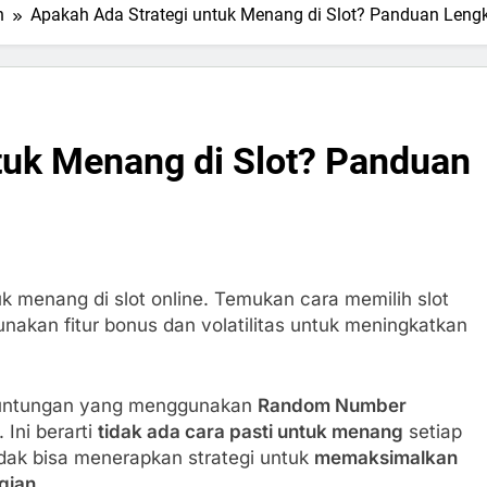
n
Apakah Ada Strategi untuk Menang di Slot? Panduan Leng
tuk Menang di Slot? Panduan
tuk menang di slot online. Temukan cara memilih slot
nakan fitur bonus dan volatilitas untuk meningkatkan
eruntungan yang menggunakan
Random Number
Ini berarti
tidak ada cara pasti untuk menang
setiap
idak bisa menerapkan strategi untuk
memaksimalkan
gian
.