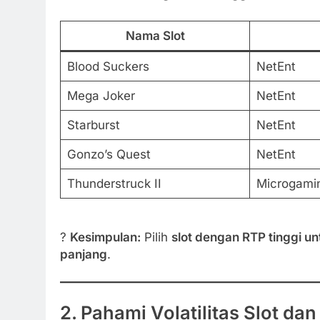
Nama Slot
Blood Suckers
NetEnt
Mega Joker
NetEnt
Starburst
NetEnt
Gonzo’s Quest
NetEnt
Thunderstruck II
Microgami
?
Kesimpulan:
Pilih
slot dengan RTP tinggi 
panjang
.
2. Pahami Volatilitas Slot da