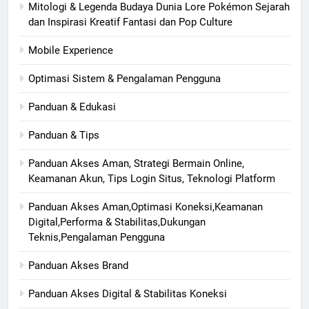
Mitologi & Legenda Budaya Dunia Lore Pokémon Sejarah
dan Inspirasi Kreatif Fantasi dan Pop Culture
Mobile Experience
Optimasi Sistem & Pengalaman Pengguna
Panduan & Edukasi
Panduan & Tips
Panduan Akses Aman, Strategi Bermain Online,
Keamanan Akun, Tips Login Situs, Teknologi Platform
Panduan Akses Aman,Optimasi Koneksi,Keamanan
Digital,Performa & Stabilitas,Dukungan
Teknis,Pengalaman Pengguna
Panduan Akses Brand
Panduan Akses Digital & Stabilitas Koneksi