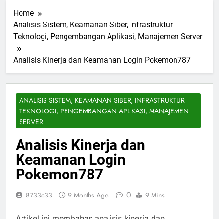
Home
Analisis Sistem, Keamanan Siber, Infrastruktur
Teknologi, Pengembangan Aplikasi, Manajemen Server
Analisis Kinerja dan Keamanan Login Pokemon787
ANALISIS SISTEM, KEAMANAN SIBER, INFRASTRUKTUR
TEKNOLOGI, PENGEMBANGAN APLIKASI, MANAJEMEN
SERVER
Analisis Kinerja dan
Keamanan Login
Pokemon787
0
8733e33
9 Months Ago
9 Mins
Artikel ini membahas analisis kinerja dan