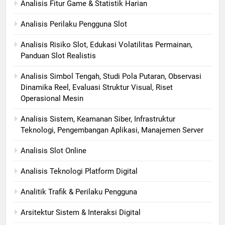
Analisis Fitur Game & Statistik Harian
Analisis Perilaku Pengguna Slot
Analisis Risiko Slot, Edukasi Volatilitas Permainan,
Panduan Slot Realistis
Analisis Simbol Tengah, Studi Pola Putaran, Observasi
Dinamika Reel, Evaluasi Struktur Visual, Riset
Operasional Mesin
Analisis Sistem, Keamanan Siber, Infrastruktur
Teknologi, Pengembangan Aplikasi, Manajemen Server
Analisis Slot Online
Analisis Teknologi Platform Digital
Analitik Trafik & Perilaku Pengguna
Arsitektur Sistem & Interaksi Digital