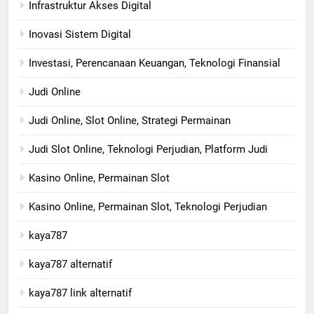
Infrastruktur Akses Digital
Inovasi Sistem Digital
Investasi, Perencanaan Keuangan, Teknologi Finansial
Judi Online
Judi Online, Slot Online, Strategi Permainan
Judi Slot Online, Teknologi Perjudian, Platform Judi
Kasino Online, Permainan Slot
Kasino Online, Permainan Slot, Teknologi Perjudian
kaya787
kaya787 alternatif
kaya787 link alternatif