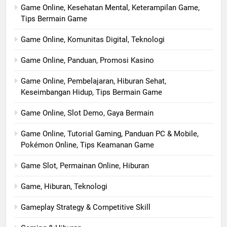
Game Online, Kesehatan Mental, Keterampilan Game,
Tips Bermain Game
Game Online, Komunitas Digital, Teknologi
Game Online, Panduan, Promosi Kasino
Game Online, Pembelajaran, Hiburan Sehat,
Keseimbangan Hidup, Tips Bermain Game
Game Online, Slot Demo, Gaya Bermain
Game Online, Tutorial Gaming, Panduan PC & Mobile,
Pokémon Online, Tips Keamanan Game
Game Slot, Permainan Online, Hiburan
Game, Hiburan, Teknologi
Gameplay Strategy & Competitive Skill