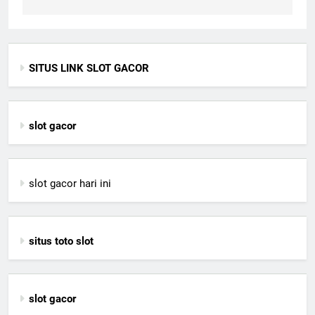
SITUS LINK SLOT GACOR
slot gacor
slot gacor hari ini
situs toto slot
slot gacor