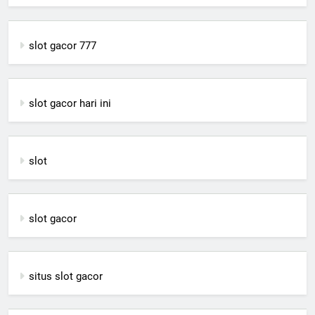
slot gacor 777
slot gacor hari ini
slot
slot gacor
situs slot gacor