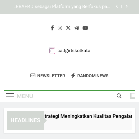
Skip
Cara Menjelajahi KAYA787 dengan Lebih Cepat
to
dan Terarah
content
KAYA787 dan Pengembangan Sistem Digital yang
Berorientasi pada Pengguna
EDWINSLOT dan Strategi Meningkatkan Kualitas
Pengalaman Pengguna
LEBAH4D sebagai Platform yang Berfokus pada
Kemudahan Pengguna Modern
Cara Menjelajahi KAYA787 dengan Lebih Cepat
dan Terarah
Call Girls Kolkata
Dapatkan Layanan Panggilan Profesional
KAYA787 dan Pengembangan Sistem Digital yang
NEWSLETTER
RANDOM NEWS
Berorientasi pada Pengguna
Di Kolkata. Layanan Terpercaya Untuk
Kebutuhan Hiburan Dewasa.
MENU
DWINSLOT dan Strategi Meningkatkan Kualitas Pengalaman P
HEADLINES
Weeks Ago