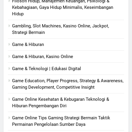
Filosofi Hidup, Manajemen Keuangan, Psikologi &
Kebahagiaan, Gaya Hidup Minimalis, Keseimbangan
Hidup
Gambling, Slot Machines, Kasino Online, Jackpot,
Strategi Bermain
Game & Hiburan
Game & Hiburan, Kasino Online
Game & Teknologi | Edukasi Digital
Game Education, Player Progress, Strategy & Awareness,
Gaming Development, Competitive Insight
Game Online Kesehatan & Kebugaran Teknologi &
Hiburan Pengembangan Diri
Game Online Tips Gaming Strategi Bermain Taktik
Permainan Pengelolaan Sumber Daya