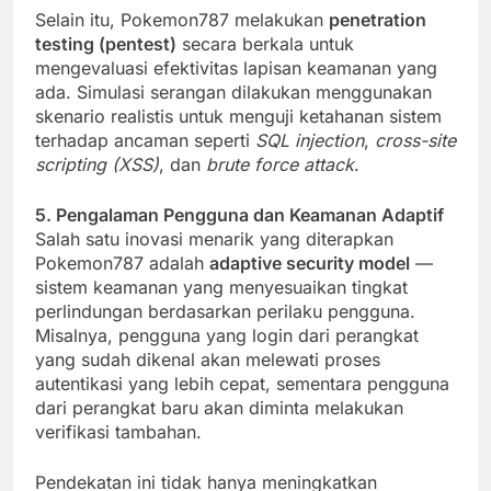
Selain itu, Pokemon787 melakukan
penetration
testing (pentest)
secara berkala untuk
mengevaluasi efektivitas lapisan keamanan yang
ada. Simulasi serangan dilakukan menggunakan
skenario realistis untuk menguji ketahanan sistem
terhadap ancaman seperti
SQL injection
,
cross-site
scripting (XSS)
, dan
brute force attack
.
5. Pengalaman Pengguna dan Keamanan Adaptif
Salah satu inovasi menarik yang diterapkan
Pokemon787 adalah
adaptive security model
—
sistem keamanan yang menyesuaikan tingkat
perlindungan berdasarkan perilaku pengguna.
Misalnya, pengguna yang login dari perangkat
yang sudah dikenal akan melewati proses
autentikasi yang lebih cepat, sementara pengguna
dari perangkat baru akan diminta melakukan
verifikasi tambahan.
Pendekatan ini tidak hanya meningkatkan