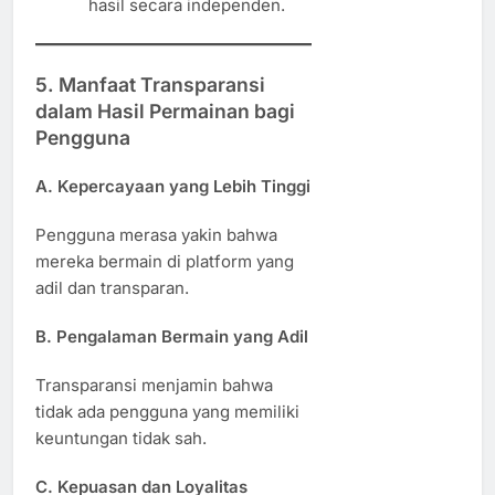
hasil secara independen.
5. Manfaat Transparansi
dalam Hasil Permainan bagi
Pengguna
A. Kepercayaan yang Lebih Tinggi
Pengguna merasa yakin bahwa
mereka bermain di platform yang
adil dan transparan.
B. Pengalaman Bermain yang Adil
Transparansi menjamin bahwa
tidak ada pengguna yang memiliki
keuntungan tidak sah.
C. Kepuasan dan Loyalitas