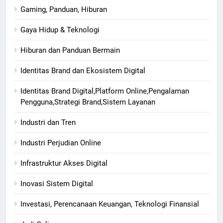
Gaming, Panduan, Hiburan
Gaya Hidup & Teknologi
Hiburan dan Panduan Bermain
Identitas Brand dan Ekosistem Digital
Identitas Brand Digital,Platform Online,Pengalaman
Pengguna,Strategi Brand,Sistem Layanan
Industri dan Tren
Industri Perjudian Online
Infrastruktur Akses Digital
Inovasi Sistem Digital
Investasi, Perencanaan Keuangan, Teknologi Finansial