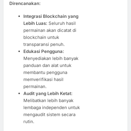
Direncanakan:
Integrasi Blockchain yang
Lebih Luas:
Seluruh hasil
permainan akan dicatat di
blockchain untuk
transparansi penuh.
Edukasi Pengguna:
Menyediakan lebih banyak
panduan dan alat untuk
membantu pengguna
memverifikasi hasil
permainan.
Audit yang Lebih Ketat:
Melibatkan lebih banyak
lembaga independen untuk
mengaudit sistem secara
rutin.