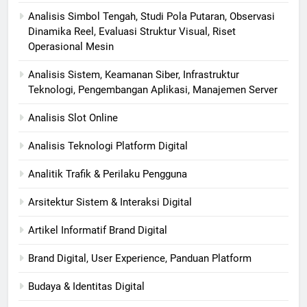
Analisis Simbol Tengah, Studi Pola Putaran, Observasi
Dinamika Reel, Evaluasi Struktur Visual, Riset
Operasional Mesin
Analisis Sistem, Keamanan Siber, Infrastruktur
Teknologi, Pengembangan Aplikasi, Manajemen Server
Analisis Slot Online
Analisis Teknologi Platform Digital
Analitik Trafik & Perilaku Pengguna
Arsitektur Sistem & Interaksi Digital
Artikel Informatif Brand Digital
Brand Digital, User Experience, Panduan Platform
Budaya & Identitas Digital