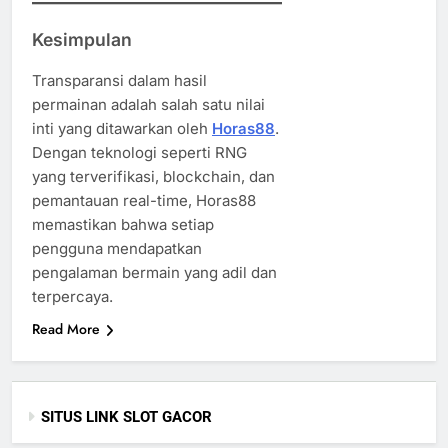
Kesimpulan
Transparansi dalam hasil
permainan adalah salah satu nilai
inti yang ditawarkan oleh
Horas88
.
Dengan teknologi seperti RNG
yang terverifikasi, blockchain, dan
pemantauan real-time, Horas88
memastikan bahwa setiap
pengguna mendapatkan
pengalaman bermain yang adil dan
terpercaya.
Read More
SITUS LINK SLOT GACOR