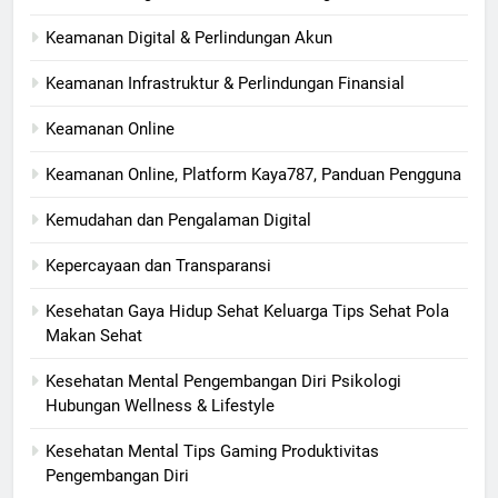
Keamanan Digital & Perlindungan Akun
Keamanan Infrastruktur & Perlindungan Finansial
Keamanan Online
Keamanan Online, Platform Kaya787, Panduan Pengguna
Kemudahan dan Pengalaman Digital
Kepercayaan dan Transparansi
Kesehatan Gaya Hidup Sehat Keluarga Tips Sehat Pola
Makan Sehat
Kesehatan Mental Pengembangan Diri Psikologi
Hubungan Wellness & Lifestyle
Kesehatan Mental Tips Gaming Produktivitas
Pengembangan Diri