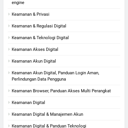
engine
Keamanan & Privasi
Keamanan & Regulasi Digital
Keamanan & Teknologi Digital
Keamanan Akses Digital
Keamanan Akun Digital
Keamanan Akun Digital, Panduan Login Aman,
Perlindungan Data Pengguna
Keamanan Browser, Panduan Akses Multi Perangkat
Keamanan Digital
Keamanan Digital & Manajemen Akun
Keamanan Digital & Panduan Teknologi