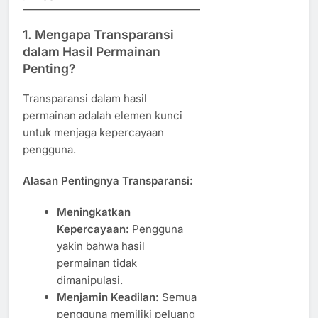
1. Mengapa Transparansi
dalam Hasil Permainan
Penting?
Transparansi dalam hasil
permainan adalah elemen kunci
untuk menjaga kepercayaan
pengguna.
Alasan Pentingnya Transparansi:
Meningkatkan
Kepercayaan:
Pengguna
yakin bahwa hasil
permainan tidak
dimanipulasi.
Menjamin Keadilan:
Semua
pengguna memiliki peluang