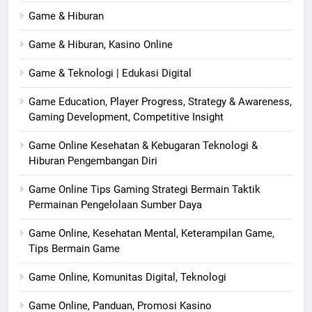
Game & Hiburan
Game & Hiburan, Kasino Online
Game & Teknologi | Edukasi Digital
Game Education, Player Progress, Strategy & Awareness,
Gaming Development, Competitive Insight
Game Online Kesehatan & Kebugaran Teknologi &
Hiburan Pengembangan Diri
Game Online Tips Gaming Strategi Bermain Taktik
Permainan Pengelolaan Sumber Daya
Game Online, Kesehatan Mental, Keterampilan Game,
Tips Bermain Game
Game Online, Komunitas Digital, Teknologi
Game Online, Panduan, Promosi Kasino