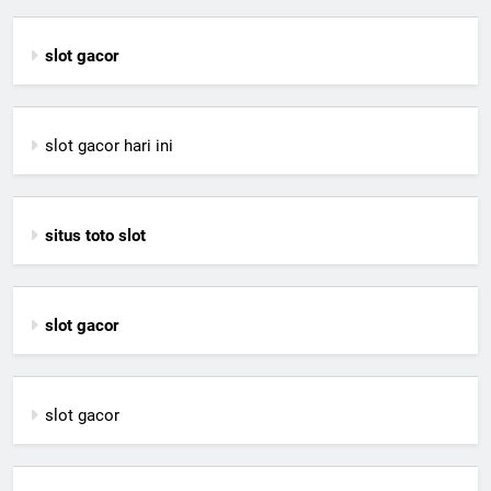
slot gacor
slot gacor hari ini
situs toto slot
slot gacor
slot gacor