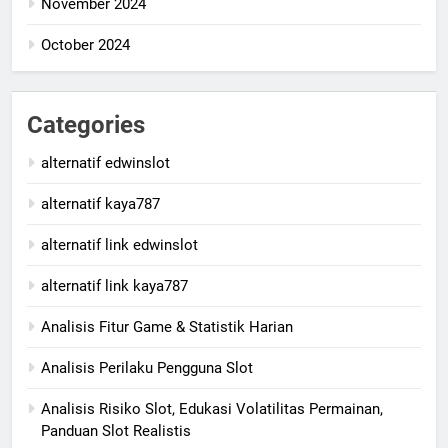
November 2024
October 2024
Categories
alternatif edwinslot
alternatif kaya787
alternatif link edwinslot
alternatif link kaya787
Analisis Fitur Game & Statistik Harian
Analisis Perilaku Pengguna Slot
Analisis Risiko Slot, Edukasi Volatilitas Permainan,
Panduan Slot Realistis