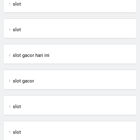
slot
slot
slot gacor hari ini
slot gacor
slot
slot