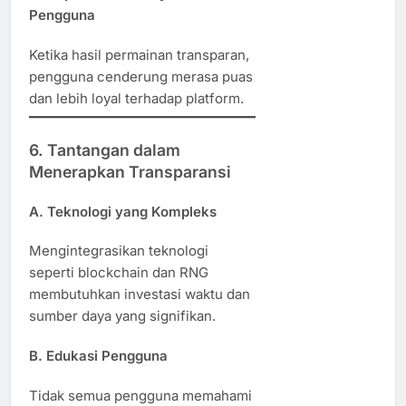
Pengguna
Ketika hasil permainan transparan,
pengguna cenderung merasa puas
dan lebih loyal terhadap platform.
6. Tantangan dalam
Menerapkan Transparansi
A. Teknologi yang Kompleks
Mengintegrasikan teknologi
seperti blockchain dan RNG
membutuhkan investasi waktu dan
sumber daya yang signifikan.
B. Edukasi Pengguna
Tidak semua pengguna memahami