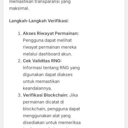
memastikan transparansi yang
maksimal.
Langkah-Langkah Verifikasi:
Akses Riwayat Permainan:
Pengguna dapat melihat
riwayat permainan mereka
melalui dashboard akun.
Cek Validitas RNG:
Informasi tentang RNG yang
digunakan dapat diakses
untuk memastikan
keandalannya.
Verifikasi Blockchain:
Jika
permainan dicatat di
blockchain, pengguna dapat
menggunakan alat yang
disediakan untuk memeriksa