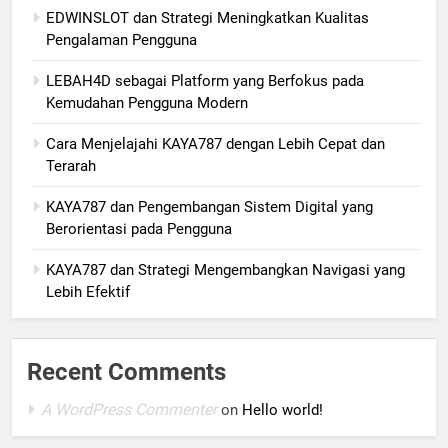
EDWINSLOT dan Strategi Meningkatkan Kualitas
Pengalaman Pengguna
LEBAH4D sebagai Platform yang Berfokus pada
Kemudahan Pengguna Modern
Cara Menjelajahi KAYA787 dengan Lebih Cepat dan
Terarah
KAYA787 dan Pengembangan Sistem Digital yang
Berorientasi pada Pengguna
KAYA787 dan Strategi Mengembangkan Navigasi yang
Lebih Efektif
Recent Comments
A WordPress Commenter
on
Hello world!