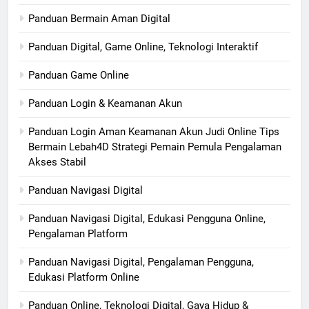
Panduan Bermain Aman Digital
Panduan Digital, Game Online, Teknologi Interaktif
Panduan Game Online
Panduan Login & Keamanan Akun
Panduan Login Aman Keamanan Akun Judi Online Tips
Bermain Lebah4D Strategi Pemain Pemula Pengalaman
Akses Stabil
Panduan Navigasi Digital
Panduan Navigasi Digital, Edukasi Pengguna Online,
Pengalaman Platform
Panduan Navigasi Digital, Pengalaman Pengguna,
Edukasi Platform Online
Panduan Online, Teknologi Digital, Gaya Hidup &