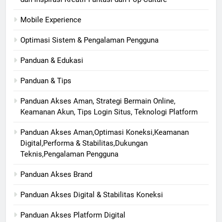
Mobile Experience
Optimasi Sistem & Pengalaman Pengguna
Panduan & Edukasi
Panduan & Tips
Panduan Akses Aman, Strategi Bermain Online,
Keamanan Akun, Tips Login Situs, Teknologi Platform
Panduan Akses Aman,Optimasi Koneksi,Keamanan
Digital,Performa & Stabilitas,Dukungan
Teknis,Pengalaman Pengguna
Panduan Akses Brand
Panduan Akses Digital & Stabilitas Koneksi
Panduan Akses Platform Digital