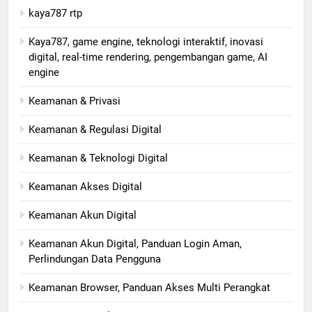
kaya787 rtp
Kaya787, game engine, teknologi interaktif, inovasi
digital, real-time rendering, pengembangan game, AI
engine
Keamanan & Privasi
Keamanan & Regulasi Digital
Keamanan & Teknologi Digital
Keamanan Akses Digital
Keamanan Akun Digital
Keamanan Akun Digital, Panduan Login Aman,
Perlindungan Data Pengguna
Keamanan Browser, Panduan Akses Multi Perangkat