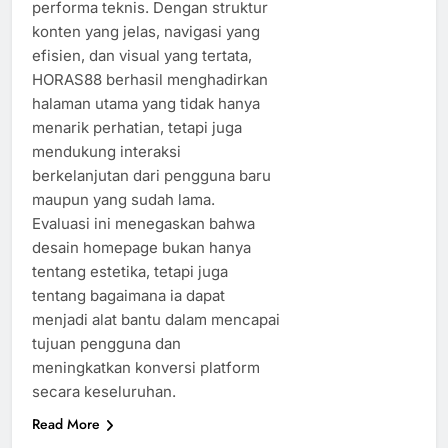
performa teknis. Dengan struktur
konten yang jelas, navigasi yang
efisien, dan visual yang tertata,
HORAS88 berhasil menghadirkan
halaman utama yang tidak hanya
menarik perhatian, tetapi juga
mendukung interaksi
berkelanjutan dari pengguna baru
maupun yang sudah lama.
Evaluasi ini menegaskan bahwa
desain homepage bukan hanya
tentang estetika, tetapi juga
tentang bagaimana ia dapat
menjadi alat bantu dalam mencapai
tujuan pengguna dan
meningkatkan konversi platform
secara keseluruhan.
Read More