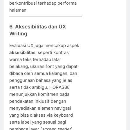
berkontribusi terhadap performa
halaman.
6.
Aksesibilitas dan UX
Writing
Evaluasi UX juga mencakup aspek
aksesibilitas
, seperti kontras
warna teks terhadap latar
belakang, ukuran font yang dapat
dibaca oleh semua kalangan, dan
penggunaan bahasa yang jelas
serta tidak ambigu. HORAS88
menunjukkan komitmen pada
pendekatan inklusif dengan
menyediakan elemen navigasi
yang bisa diakses via keyboard
serta label yang sesuai bagi
pembaca layar (
screen reader
).