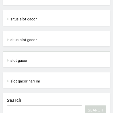
situs slot gacor
situs slot gacor
slot gacor
slot gacor hari ini
Search
SEARCH