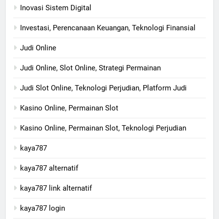
Inovasi Sistem Digital
Investasi, Perencanaan Keuangan, Teknologi Finansial
Judi Online
Judi Online, Slot Online, Strategi Permainan
Judi Slot Online, Teknologi Perjudian, Platform Judi
Kasino Online, Permainan Slot
Kasino Online, Permainan Slot, Teknologi Perjudian
kaya787
kaya787 alternatif
kaya787 link alternatif
kaya787 login