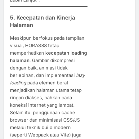
5.
Kecepatan dan Kinerja
Halaman
Meskipun berfokus pada tampilan
visual, HORAS88 tetap
memperhatikan
kecepatan loading
halaman
. Gambar dikompresi
dengan baik, animasi tidak
berlebihan, dan implementasi
lazy
loading
pada elemen berat
menjadikan halaman utama tetap
ringan diakses, bahkan pada
koneksi internet yang lambat.
Selain itu, penggunaan cache
browser dan minimisasi CSS/JS
melalui teknik build modern
(seperti Webpack atau Vite) juga