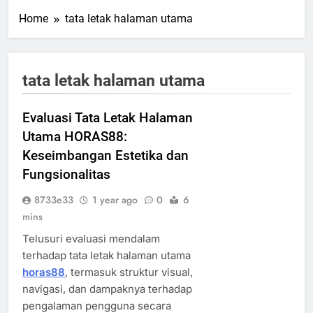
Home
tata letak halaman utama
tata letak halaman utama
Evaluasi Tata Letak Halaman
Utama HORAS88:
Keseimbangan Estetika dan
Fungsionalitas
8733e33
1 year ago
0
6
mins
Telusuri evaluasi mendalam
terhadap tata letak halaman utama
horas88
, termasuk struktur visual,
navigasi, dan dampaknya terhadap
pengalaman pengguna secara