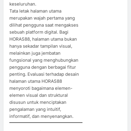
keseluruhan.
Tata letak halaman utama
merupakan wajah pertama yang
dilihat pengguna saat mengakses
sebuah platform digital. Bagi
HORAS88, halaman utama bukan
hanya sekadar tampilan visual,
melainkan juga jembatan
fungsional yang menghubungkan
pengguna dengan berbagai fitur
penting. Evaluasi terhadap desain
halaman utama HORAS88
menyoroti bagaimana elemen-
elemen visual dan struktural
disusun untuk menciptakan
pengalaman yang intuitif,
informatif, dan menyenangkan.