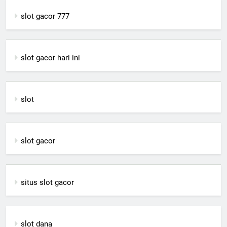
slot gacor 777
slot gacor hari ini
slot
slot gacor
situs slot gacor
slot dana