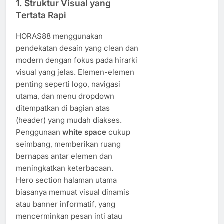
1.
Struktur Visual yang
Tertata Rapi
HORAS88 menggunakan
pendekatan desain yang clean dan
modern dengan fokus pada hirarki
visual yang jelas. Elemen-elemen
penting seperti logo, navigasi
utama, dan menu dropdown
ditempatkan di bagian atas
(header) yang mudah diakses.
Penggunaan
white space
cukup
seimbang, memberikan ruang
bernapas antar elemen dan
meningkatkan keterbacaan.
Hero section halaman utama
biasanya memuat visual dinamis
atau banner informatif, yang
mencerminkan pesan inti atau