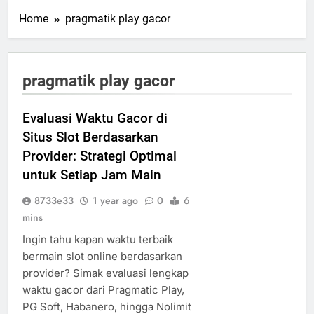
Home
pragmatik play gacor
pragmatik play gacor
Evaluasi Waktu Gacor di
Situs Slot Berdasarkan
Provider: Strategi Optimal
untuk Setiap Jam Main
8733e33
1 year ago
0
6
mins
Ingin tahu kapan waktu terbaik
bermain slot online berdasarkan
provider? Simak evaluasi lengkap
waktu gacor dari Pragmatic Play,
PG Soft, Habanero, hingga Nolimit