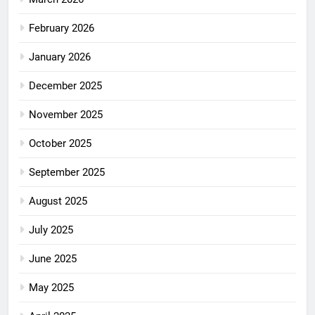
February 2026
January 2026
December 2025
November 2025
October 2025
September 2025
August 2025
July 2025
June 2025
May 2025