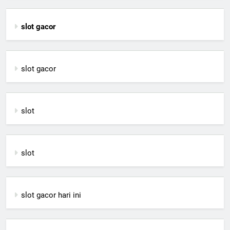
slot gacor
slot gacor
slot
slot
slot gacor hari ini