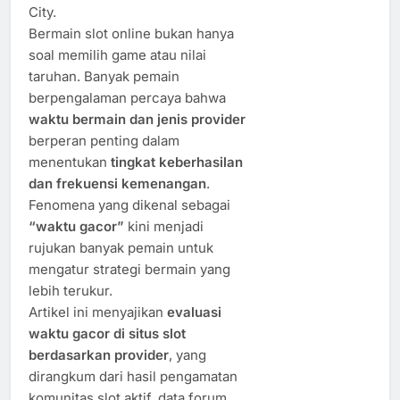
City.
Bermain slot online bukan hanya
soal memilih game atau nilai
taruhan. Banyak pemain
berpengalaman percaya bahwa
waktu bermain dan jenis provider
berperan penting dalam
menentukan
tingkat keberhasilan
dan frekuensi kemenangan
.
Fenomena yang dikenal sebagai
“waktu gacor”
kini menjadi
rujukan banyak pemain untuk
mengatur strategi bermain yang
lebih terukur.
Artikel ini menyajikan
evaluasi
waktu gacor di situs slot
berdasarkan provider
, yang
dirangkum dari hasil pengamatan
komunitas slot aktif, data forum