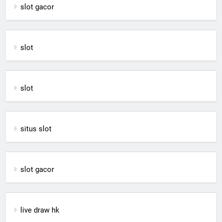
slot gacor
slot
slot
situs slot
slot gacor
live draw hk