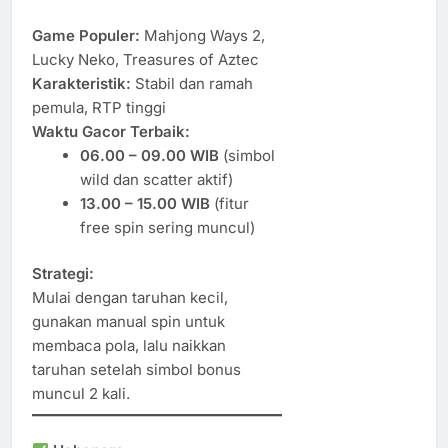
Game Populer:
Mahjong Ways 2,
Lucky Neko, Treasures of Aztec
Karakteristik:
Stabil dan ramah
pemula, RTP tinggi
Waktu Gacor Terbaik:
06.00 – 09.00 WIB
(simbol
wild dan scatter aktif)
13.00 – 15.00 WIB
(fitur
free spin sering muncul)
Strategi:
Mulai dengan taruhan kecil,
gunakan manual spin untuk
membaca pola, lalu naikkan
taruhan setelah simbol bonus
muncul 2 kali.