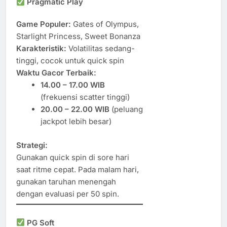
Pragmatic Play
Game Populer:
Gates of Olympus,
Starlight Princess, Sweet Bonanza
Karakteristik:
Volatilitas sedang-
tinggi, cocok untuk quick spin
Waktu Gacor Terbaik:
14.00 – 17.00 WIB
(frekuensi scatter tinggi)
20.00 – 22.00 WIB
(peluang
jackpot lebih besar)
Strategi:
Gunakan quick spin di sore hari
saat ritme cepat. Pada malam hari,
gunakan taruhan menengah
dengan evaluasi per 50 spin.
PG Soft