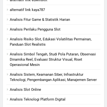
alternatif link edwinslot
alternatif link kaya787
Analisis Fitur Game & Statistik Harian
Analisis Perilaku Pengguna Slot
Analisis Risiko Slot, Edukasi Volatilitas Permainan,
Panduan Slot Realistis
Analisis Simbol Tengah, Studi Pola Putaran, Observasi
Dinamika Reel, Evaluasi Struktur Visual, Riset
Operasional Mesin
Analisis Sistem, Keamanan Siber, Infrastruktur
Teknologi, Pengembangan Aplikasi, Manajemen Server
Analisis Slot Online
Analisis Teknologi Platform Digital