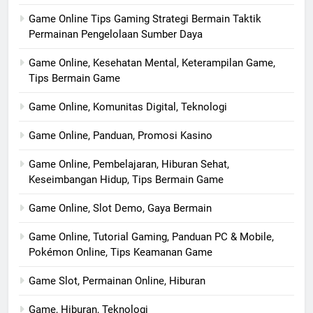
Game Online Tips Gaming Strategi Bermain Taktik
Permainan Pengelolaan Sumber Daya
Game Online, Kesehatan Mental, Keterampilan Game,
Tips Bermain Game
Game Online, Komunitas Digital, Teknologi
Game Online, Panduan, Promosi Kasino
Game Online, Pembelajaran, Hiburan Sehat,
Keseimbangan Hidup, Tips Bermain Game
Game Online, Slot Demo, Gaya Bermain
Game Online, Tutorial Gaming, Panduan PC & Mobile,
Pokémon Online, Tips Keamanan Game
Game Slot, Permainan Online, Hiburan
Game, Hiburan, Teknologi