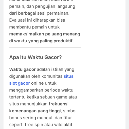
pemain, dan pengujian langsung
dari berbagai sesi permainan.
Evaluasi ini diharapkan bisa
membantu pemain untuk
memaksimalkan peluang menang
di waktu yang paling produktif
.
Apa Itu Waktu Gacor?
Waktu gacor
adalah istilah yang
digunakan oleh komunitas
situs
slot gacor
online untuk
menggambarkan periode waktu
tertentu ketika sebuah game atau
situs menunjukkan
frekuensi
kemenangan yang tinggi
, simbol
bonus sering muncul, dan fitur
seperti free spin atau wild aktif