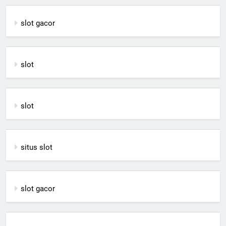
slot gacor
slot
slot
situs slot
slot gacor