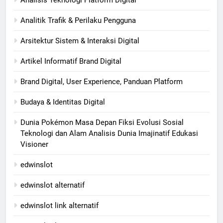
Analitik Trafik & Perilaku Pengguna
Arsitektur Sistem & Interaksi Digital
Artikel Informatif Brand Digital
Brand Digital, User Experience, Panduan Platform
Budaya & Identitas Digital
Dunia Pokémon Masa Depan Fiksi Evolusi Sosial
Teknologi dan Alam Analisis Dunia Imajinatif Edukasi
Visioner
edwinslot
edwinslot alternatif
edwinslot link alternatif