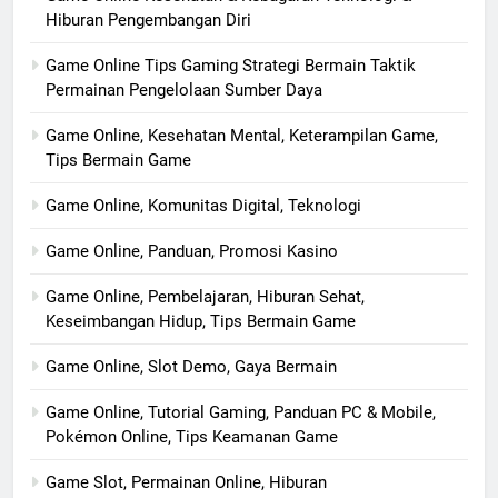
Hiburan Pengembangan Diri
Game Online Tips Gaming Strategi Bermain Taktik
Permainan Pengelolaan Sumber Daya
Game Online, Kesehatan Mental, Keterampilan Game,
Tips Bermain Game
Game Online, Komunitas Digital, Teknologi
Game Online, Panduan, Promosi Kasino
Game Online, Pembelajaran, Hiburan Sehat,
Keseimbangan Hidup, Tips Bermain Game
Game Online, Slot Demo, Gaya Bermain
Game Online, Tutorial Gaming, Panduan PC & Mobile,
Pokémon Online, Tips Keamanan Game
Game Slot, Permainan Online, Hiburan