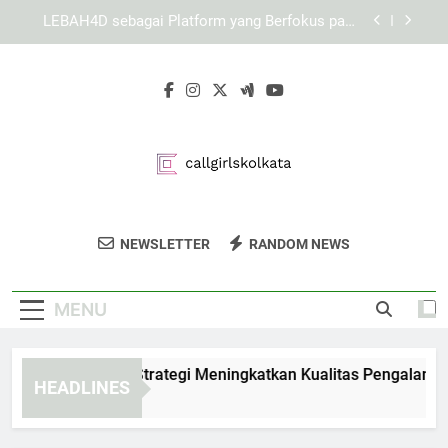
Skip
Cara Menjelajahi KAYA787 dengan Lebih Cepat
to
dan Terarah
content
KAYA787 dan Pengembangan Sistem Digital yang
Berorientasi pada Pengguna
EDWINSLOT dan Strategi Meningkatkan Kualitas
Pengalaman Pengguna
LEBAH4D sebagai Platform yang Berfokus pada
Kemudahan Pengguna Modern
Cara Menjelajahi KAYA787 dengan Lebih Cepat
dan Terarah
Call Girls Kolkata
Dapatkan Layanan Panggilan Profesional
KAYA787 dan Pengembangan Sistem Digital yang
NEWSLETTER
RANDOM NEWS
Berorientasi pada Pengguna
Di Kolkata. Layanan Terpercaya Untuk
Kebutuhan Hiburan Dewasa.
MENU
WINSLOT dan Strategi Meningkatkan Kualitas Pengalaman P
HEADLINES
Weeks Ago