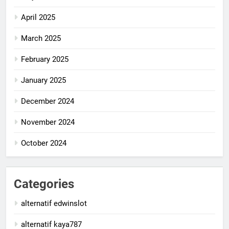
April 2025
March 2025
February 2025
January 2025
December 2024
November 2024
October 2024
Categories
alternatif edwinslot
alternatif kaya787