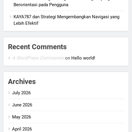
Berorientasi pada Pengguna
KAYA787 dan Strategi Mengembangkan Navigasi yang
Lebih Efektif
Recent Comments
A WordPress Commenter
on
Hello world!
Archives
July 2026
June 2026
May 2026
April 2026