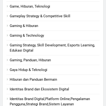
Game, Hiburan, Teknologi
Gameplay Strategy & Competitive Skill
Gaming & Hiburan
Gaming & Technology
Gaming Strategy, Skill Development, Esports Learning,
Edukasi Digital
Gaming, Panduan, Hiburan
Gaya Hidup & Teknologi
Hiburan dan Panduan Bermain
Identitas Brand dan Ekosistem Digital
Identitas Brand Digital,Platform Online,Pengalaman
Pengguna,Strategi Brand,Sistem Layanan