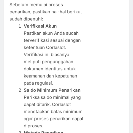
Sebelum memulai proses
penarikan, pastikan hal-hal berikut
sudah dipenuhi:
Verifikasi Akun
Pastikan akun Anda sudah
terverifikasi sesuai dengan
ketentuan Corlaslot.
Verifikasi ini biasanya
meliputi pengunggahan
dokumen identitas untuk
keamanan dan kepatuhan
pada regulasi.
Saldo Minimum Penarikan
Periksa saldo minimal yang
dapat ditarik. Corlaslot
menetapkan batas minimum
agar proses penarikan dapat
diproses.
Metode Penarikan