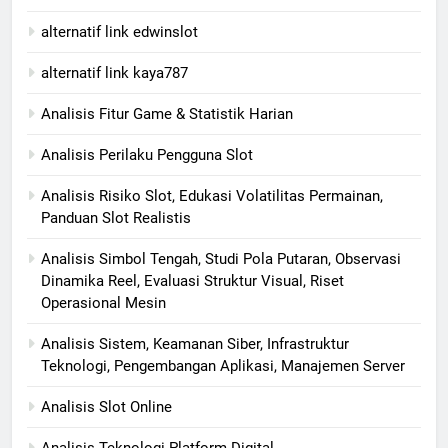
alternatif link edwinslot
alternatif link kaya787
Analisis Fitur Game & Statistik Harian
Analisis Perilaku Pengguna Slot
Analisis Risiko Slot, Edukasi Volatilitas Permainan,
Panduan Slot Realistis
Analisis Simbol Tengah, Studi Pola Putaran, Observasi
Dinamika Reel, Evaluasi Struktur Visual, Riset
Operasional Mesin
Analisis Sistem, Keamanan Siber, Infrastruktur
Teknologi, Pengembangan Aplikasi, Manajemen Server
Analisis Slot Online
Analisis Teknologi Platform Digital