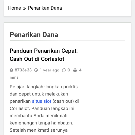
Home
Penarikan Dana
Penarikan Dana
Panduan Penarikan Cepat:
Cash Out di Corlaslot
8733e33
1 year ago
0
4
mins
Pelajari langkah-langkah praktis
dan cepat untuk melakukan
penarikan
situs slot
(cash out) di
Corlaslot. Panduan lengkap ini
membantu Anda menikmati
kemenangan tanpa hambatan.
Setelah menikmati serunya