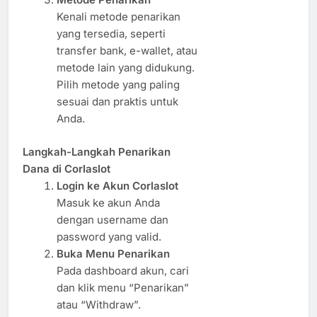
Kenali metode penarikan
yang tersedia, seperti
transfer bank, e-wallet, atau
metode lain yang didukung.
Pilih metode yang paling
sesuai dan praktis untuk
Anda.
Langkah-Langkah Penarikan
Dana di Corlaslot
Login ke Akun Corlaslot
Masuk ke akun Anda
dengan username dan
password yang valid.
Buka Menu Penarikan
Pada dashboard akun, cari
dan klik menu “Penarikan”
atau “Withdraw”.