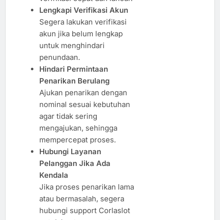
Lengkapi Verifikasi Akun
Segera lakukan verifikasi
akun jika belum lengkap
untuk menghindari
penundaan.
Hindari Permintaan
Penarikan Berulang
Ajukan penarikan dengan
nominal sesuai kebutuhan
agar tidak sering
mengajukan, sehingga
mempercepat proses.
Hubungi Layanan
Pelanggan Jika Ada
Kendala
Jika proses penarikan lama
atau bermasalah, segera
hubungi support Corlaslot