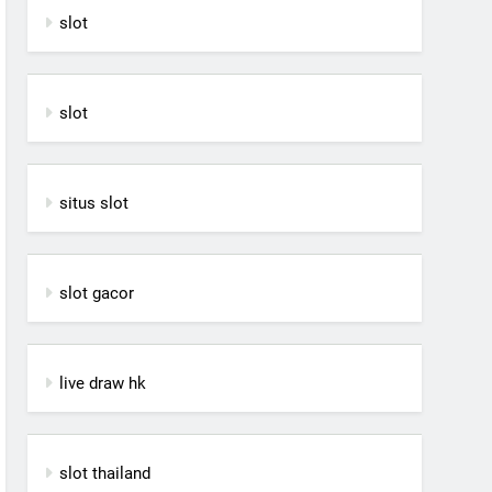
slot
slot
situs slot
slot gacor
live draw hk
slot thailand