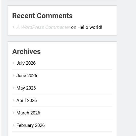
Recent Comments
A WordPress Commenter
on
Hello world!
Archives
July 2026
June 2026
May 2026
April 2026
March 2026
February 2026