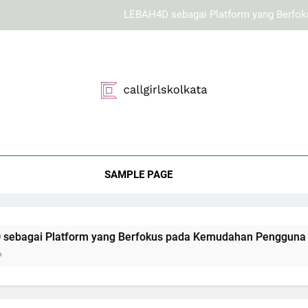
LEBAH4D sebagai Platform yang Berfo
Cara Menjelajahi KA
KAYA787 dan Pengembangan Sistem Dig
EDWINSLOT dan Strategi Mening
l Girls Kolkata
LEBAH4D sebagai Platform yang Berfo
Layanan Panggilan Profesional Di Kolkata. Layanan Terpercay
Cara Menjelajahi KA
SAMPLE PAGE
KAYA787 dan Pengembangan Sistem Dig
tform yang Berfokus pada Kemudahan Pengguna Modern