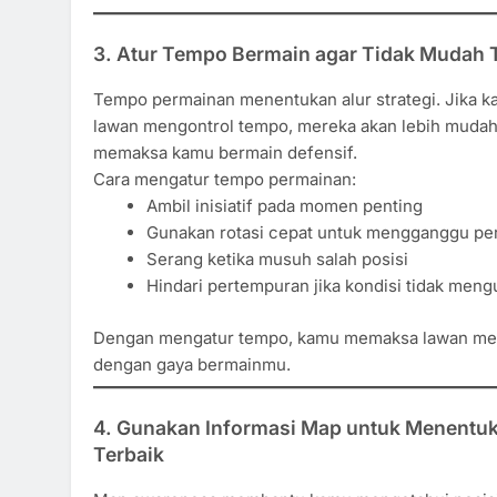
3. Atur Tempo Bermain agar Tidak Mudah 
Tempo permainan menentukan alur strategi. Jika 
lawan mengontrol tempo, mereka akan lebih muda
memaksa kamu bermain defensif.
Cara mengatur tempo permainan:
Ambil inisiatif pada momen penting
Gunakan rotasi cepat untuk mengganggu p
Serang ketika musuh salah posisi
Hindari pertempuran jika kondisi tidak men
Dengan mengatur tempo, kamu memaksa lawan men
dengan gaya bermainmu.
4. Gunakan Informasi Map untuk Menentuk
Terbaik