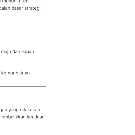
 musuh, area
alah dasar strategi
 maju dan kapan
l kemungkinan
ngan yang dilakukan
 membalikkan keadaan