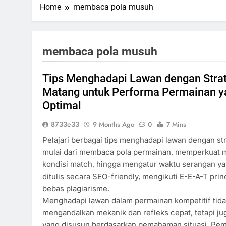
Home
membaca pola musuh
membaca pola musuh
Tips Menghadapi Lawan dengan Strat
Matang untuk Performa Permainan y
Optimal
8733e33
9 Months Ago
0
7 Mins
Pelajari berbagai tips menghadapi lawan dengan st
mulai dari membaca pola permainan, memperkuat 
kondisi match, hingga mengatur waktu serangan yang
ditulis secara SEO-friendly, mengikuti E-E-A-T princ
bebas plagiarisme.
Menghadapi lawan dalam permainan kompetitif tid
mengandalkan mekanik dan refleks cepat, tetapi ju
yang disusun berdasarkan pemahaman situasi. Pe