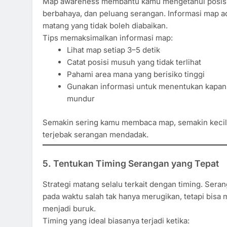
Map awareness membantu kamu mengetahui posisi
berbahaya, dan peluang serangan. Informasi map ad
matang yang tidak boleh diabaikan.
Tips memaksimalkan informasi map:
Lihat map setiap 3–5 detik
Catat posisi musuh yang tidak terlihat
Pahami area mana yang berisiko tinggi
Gunakan informasi untuk menentukan kapan
mundur
Semakin sering kamu membaca map, semakin keci
terjebak serangan mendadak.
5. Tentukan Timing Serangan yang Tepat
Strategi matang selalu terkait dengan timing. Sera
pada waktu salah tak hanya merugikan, tetapi bisa
menjadi buruk.
Timing yang ideal biasanya terjadi ketika: