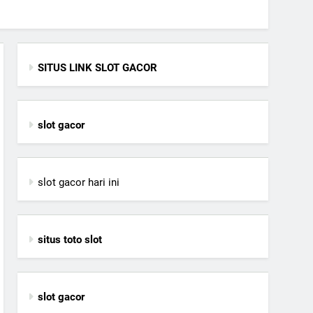
SITUS LINK SLOT GACOR
slot gacor
slot gacor hari ini
situs toto slot
slot gacor