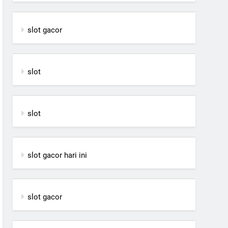
slot gacor
slot
slot
slot gacor hari ini
slot gacor