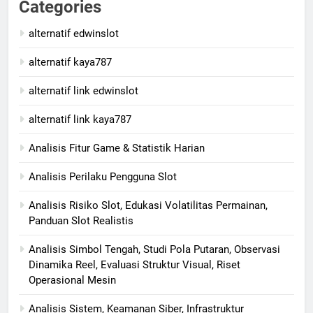
Categories
alternatif edwinslot
alternatif kaya787
alternatif link edwinslot
alternatif link kaya787
Analisis Fitur Game & Statistik Harian
Analisis Perilaku Pengguna Slot
Analisis Risiko Slot, Edukasi Volatilitas Permainan,
Panduan Slot Realistis
Analisis Simbol Tengah, Studi Pola Putaran, Observasi
Dinamika Reel, Evaluasi Struktur Visual, Riset
Operasional Mesin
Analisis Sistem, Keamanan Siber, Infrastruktur