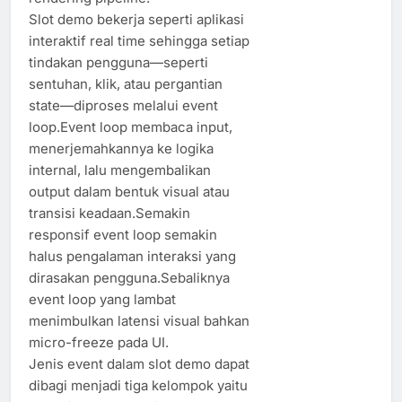
Slot demo bekerja seperti aplikasi
interaktif real time sehingga setiap
tindakan pengguna—seperti
sentuhan, klik, atau pergantian
state—diproses melalui event
loop.Event loop membaca input,
menerjemahkannya ke logika
internal, lalu mengembalikan
output dalam bentuk visual atau
transisi keadaan.Semakin
responsif event loop semakin
halus pengalaman interaksi yang
dirasakan pengguna.Sebaliknya
event loop yang lambat
menimbulkan latensi visual bahkan
micro-freeze pada UI.
Jenis event dalam slot demo dapat
dibagi menjadi tiga kelompok yaitu