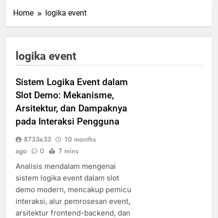
Home
logika event
logika event
Sistem Logika Event dalam
Slot Demo: Mekanisme,
Arsitektur, dan Dampaknya
pada Interaksi Pengguna
8733e33
10 months
ago
0
7 mins
Analisis mendalam mengenai
sistem logika event dalam slot
demo modern, mencakup pemicu
interaksi, alur pemrosesan event,
arsitektur frontend-backend, dan