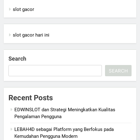
slot gacor
slot gacor hari ini
Search
SEARCH
Recent Posts
EDWINSLOT dan Strategi Meningkatkan Kualitas
Pengalaman Pengguna
LEBAH4D sebagai Platform yang Berfokus pada
Kemudahan Pengguna Modern