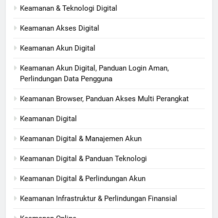
Keamanan & Teknologi Digital
Keamanan Akses Digital
Keamanan Akun Digital
Keamanan Akun Digital, Panduan Login Aman,
Perlindungan Data Pengguna
Keamanan Browser, Panduan Akses Multi Perangkat
Keamanan Digital
Keamanan Digital & Manajemen Akun
Keamanan Digital & Panduan Teknologi
Keamanan Digital & Perlindungan Akun
Keamanan Infrastruktur & Perlindungan Finansial