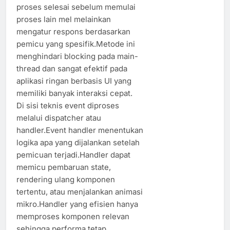
proses selesai sebelum memulai
proses lain mel melainkan
mengatur respons berdasarkan
pemicu yang spesifik.Metode ini
menghindari blocking pada main-
thread dan sangat efektif pada
aplikasi ringan berbasis UI yang
memiliki banyak interaksi cepat.
Di sisi teknis event diproses
melalui dispatcher atau
handler.Event handler menentukan
logika apa yang dijalankan setelah
pemicuan terjadi.Handler dapat
memicu pembaruan state,
rendering ulang komponen
tertentu, atau menjalankan animasi
mikro.Handler yang efisien hanya
memproses komponen relevan
sehingga performa tetap