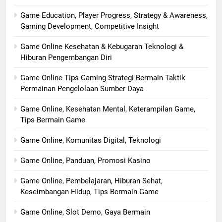
Game Education, Player Progress, Strategy & Awareness,
Gaming Development, Competitive Insight
Game Online Kesehatan & Kebugaran Teknologi &
Hiburan Pengembangan Diri
Game Online Tips Gaming Strategi Bermain Taktik
Permainan Pengelolaan Sumber Daya
Game Online, Kesehatan Mental, Keterampilan Game,
Tips Bermain Game
Game Online, Komunitas Digital, Teknologi
Game Online, Panduan, Promosi Kasino
Game Online, Pembelajaran, Hiburan Sehat,
Keseimbangan Hidup, Tips Bermain Game
Game Online, Slot Demo, Gaya Bermain