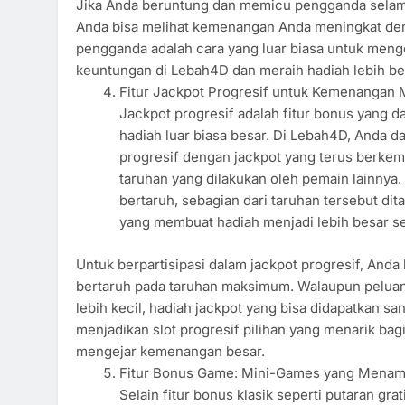
Jika Anda beruntung dan memicu pengganda selam
Anda bisa melihat kemenangan Anda meningkat den
pengganda adalah cara yang luar biasa untuk meng
keuntungan di Lebah4D dan meraih hadiah lebih be
Fitur Jackpot Progresif untuk Kemenangan
Jackpot progresif adalah fitur bonus yang 
hadiah luar biasa besar. Di Lebah4D, Anda da
progresif dengan jackpot yang terus berke
taruhan yang dilakukan oleh pemain lainnya. 
bertaruh, sebagian dari taruhan tersebut di
yang membuat hadiah menjadi lebih besar se
Untuk berpartisipasi dalam jackpot progresif, Anda
bertaruh pada taruhan maksimum. Walaupun pelua
lebih kecil, hadiah jackpot yang bisa didapatkan san
menjadikan slot progresif pilihan yang menarik bag
mengejar kemenangan besar.
Fitur Bonus Game: Mini-Games yang Mena
Selain fitur bonus klasik seperti putaran gra