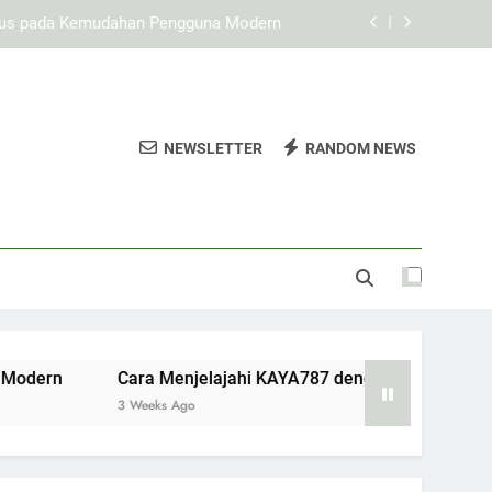
kus pada Kemudahan Pengguna Modern
YA787 dengan Lebih Cepat dan Terarah
ital yang Berorientasi pada Pengguna
NEWSLETTER
RANDOM NEWS
katkan Kualitas Pengalaman Pengguna
kus pada Kemudahan Pengguna Modern
a Untuk Kebutuhan Hiburan Dewasa.
YA787 dengan Lebih Cepat dan Terarah
ital yang Berorientasi pada Pengguna
Cara Menjelajahi KAYA787 dengan Lebih Cepat dan Terara
3 Weeks Ago