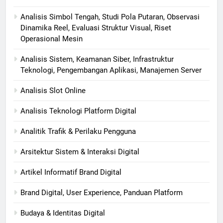
Analisis Simbol Tengah, Studi Pola Putaran, Observasi
Dinamika Reel, Evaluasi Struktur Visual, Riset
Operasional Mesin
Analisis Sistem, Keamanan Siber, Infrastruktur
Teknologi, Pengembangan Aplikasi, Manajemen Server
Analisis Slot Online
Analisis Teknologi Platform Digital
Analitik Trafik & Perilaku Pengguna
Arsitektur Sistem & Interaksi Digital
Artikel Informatif Brand Digital
Brand Digital, User Experience, Panduan Platform
Budaya & Identitas Digital