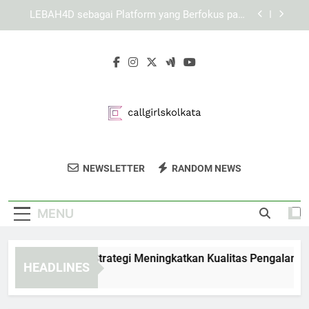
Skip
Cara Menjelajahi KAYA787 dengan Lebih Cepat
to
dan Terarah
content
KAYA787 dan Pengembangan Sistem Digital yang
Berorientasi pada Pengguna
EDWINSLOT dan Strategi Meningkatkan Kualitas
Pengalaman Pengguna
LEBAH4D sebagai Platform yang Berfokus pada
Kemudahan Pengguna Modern
Cara Menjelajahi KAYA787 dengan Lebih Cepat
dan Terarah
Call Girls Kolkata
Dapatkan Layanan Panggilan Profesional
KAYA787 dan Pengembangan Sistem Digital yang
NEWSLETTER
RANDOM NEWS
Berorientasi pada Pengguna
Di Kolkata. Layanan Terpercaya Untuk
Kebutuhan Hiburan Dewasa.
MENU
WINSLOT dan Strategi Meningkatkan Kualitas Pengalaman P
HEADLINES
Weeks Ago