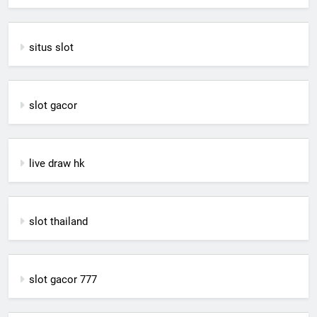
situs slot
slot gacor
live draw hk
slot thailand
slot gacor 777