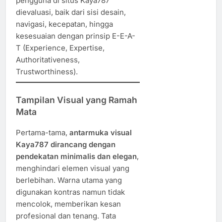
pengguna di situs Kaya787
dievaluasi, baik dari sisi desain,
navigasi, kecepatan, hingga
kesesuaian dengan prinsip E-E-A-
T (Experience, Expertise,
Authoritativeness,
Trustworthiness).
Tampilan Visual yang Ramah
Mata
Pertama-tama,
antarmuka visual
Kaya787 dirancang dengan
pendekatan minimalis dan elegan
,
menghindari elemen visual yang
berlebihan. Warna utama yang
digunakan kontras namun tidak
mencolok, memberikan kesan
profesional dan tenang. Tata