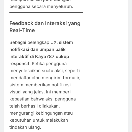
pengguna secara menyeluruh.
Feedback dan Interaksi yang
Real-Time
Sebagai pelengkap UX,
sistem
notifikasi dan umpan balik
interaktif di Kaya787 cukup
responsif
. Ketika pengguna
menyelesaikan suatu aksi, seperti
mendaftar atau mengirim formulir,
sistem memberikan notifikasi
visual yang jelas. Ini memberi
kepastian bahwa aksi pengguna
telah berhasil dilakukan,
mengurangi kebingungan atau
kebutuhan untuk melakukan
tindakan ulang.