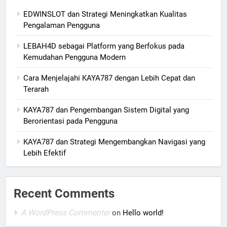
EDWINSLOT dan Strategi Meningkatkan Kualitas
Pengalaman Pengguna
LEBAH4D sebagai Platform yang Berfokus pada
Kemudahan Pengguna Modern
Cara Menjelajahi KAYA787 dengan Lebih Cepat dan
Terarah
KAYA787 dan Pengembangan Sistem Digital yang
Berorientasi pada Pengguna
KAYA787 dan Strategi Mengembangkan Navigasi yang
Lebih Efektif
Recent Comments
A WordPress Commenter
on
Hello world!