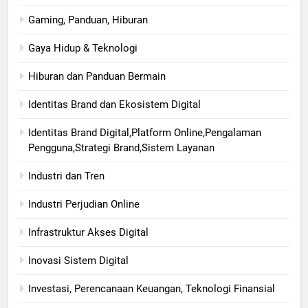
Gaming, Panduan, Hiburan
Gaya Hidup & Teknologi
Hiburan dan Panduan Bermain
Identitas Brand dan Ekosistem Digital
Identitas Brand Digital,Platform Online,Pengalaman
Pengguna,Strategi Brand,Sistem Layanan
Industri dan Tren
Industri Perjudian Online
Infrastruktur Akses Digital
Inovasi Sistem Digital
Investasi, Perencanaan Keuangan, Teknologi Finansial