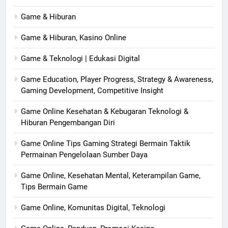
Game & Hiburan
Game & Hiburan, Kasino Online
Game & Teknologi | Edukasi Digital
Game Education, Player Progress, Strategy & Awareness,
Gaming Development, Competitive Insight
Game Online Kesehatan & Kebugaran Teknologi &
Hiburan Pengembangan Diri
Game Online Tips Gaming Strategi Bermain Taktik
Permainan Pengelolaan Sumber Daya
Game Online, Kesehatan Mental, Keterampilan Game,
Tips Bermain Game
Game Online, Komunitas Digital, Teknologi