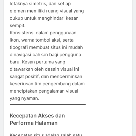
letaknya simetris, dan setiap
elemen memiliki ruang visual yang
cukup untuk menghindari kesan
sempit.
Konsistensi dalam penggunaan
ikon, warna tombol aksi, serta
tipografi membuat situs ini mudah
dinavigasi bahkan bagi pengguna
baru. Kesan pertama yang
ditawarkan oleh desain visual ini
sangat positif, dan mencerminkan
keseriusan tim pengembang dalam
menciptakan pengalaman visual
yang nyaman.
Kecepatan Akses dan
Performa Halaman
Kecepatan situs adalah salah satu