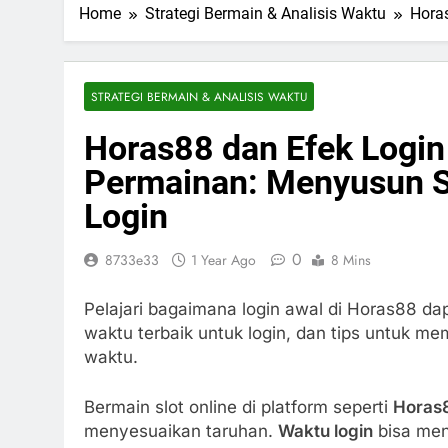
Home
Strategi Bermain & Analisis Waktu
Hora
STRATEGI BERMAIN & ANALISIS WAKTU
Horas88 dan Efek Login
Permainan: Menyusun S
Login
0
8733e33
1 Year Ago
8 Mins
Pelajari bagaimana login awal di Horas88 d
waktu terbaik untuk login, dan tips untuk 
waktu.
Bermain slot online di platform seperti
Horas
menyesuaikan taruhan.
Waktu login
bisa men