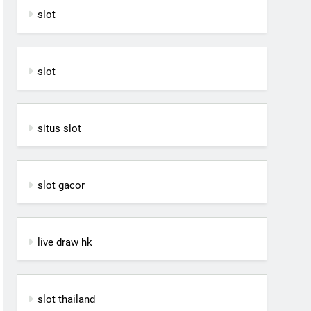
slot
slot
situs slot
slot gacor
live draw hk
slot thailand