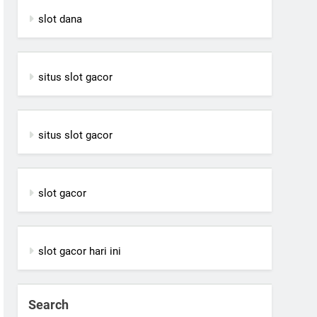
slot dana
situs slot gacor
situs slot gacor
slot gacor
slot gacor hari ini
Search