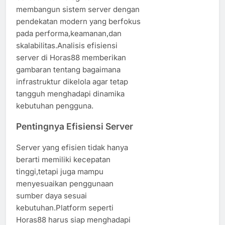
membangun sistem server dengan
pendekatan modern yang berfokus
pada performa,keamanan,dan
skalabilitas.Analisis efisiensi
server di Horas88 memberikan
gambaran tentang bagaimana
infrastruktur dikelola agar tetap
tangguh menghadapi dinamika
kebutuhan pengguna.
Pentingnya Efisiensi Server
Server yang efisien tidak hanya
berarti memiliki kecepatan
tinggi,tetapi juga mampu
menyesuaikan penggunaan
sumber daya sesuai
kebutuhan.Platform seperti
Horas88 harus siap menghadapi