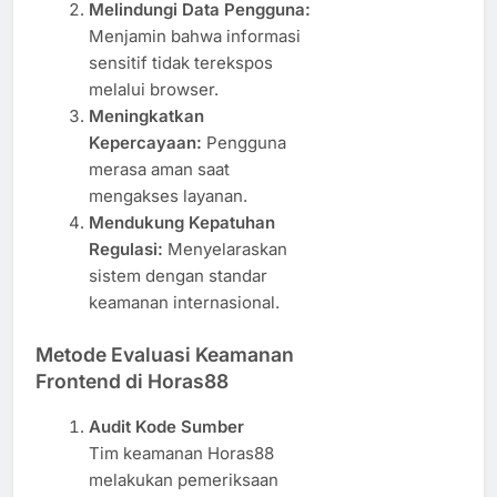
Melindungi Data Pengguna:
Menjamin bahwa informasi
sensitif tidak terekspos
melalui browser.
Meningkatkan
Kepercayaan:
Pengguna
merasa aman saat
mengakses layanan.
Mendukung Kepatuhan
Regulasi:
Menyelaraskan
sistem dengan standar
keamanan internasional.
Metode Evaluasi Keamanan
Frontend di Horas88
Audit Kode Sumber
Tim keamanan Horas88
melakukan pemeriksaan