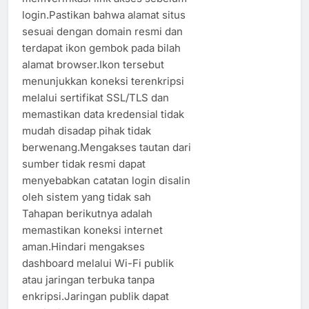
login.Pastikan bahwa alamat situs
sesuai dengan domain resmi dan
terdapat ikon gembok pada bilah
alamat browser.Ikon tersebut
menunjukkan koneksi terenkripsi
melalui sertifikat SSL/TLS dan
memastikan data kredensial tidak
mudah disadap pihak tidak
berwenang.Mengakses tautan dari
sumber tidak resmi dapat
menyebabkan catatan login disalin
oleh sistem yang tidak sah
Tahapan berikutnya adalah
memastikan koneksi internet
aman.Hindari mengakses
dashboard melalui Wi-Fi publik
atau jaringan terbuka tanpa
enkripsi.Jaringan publik dapat