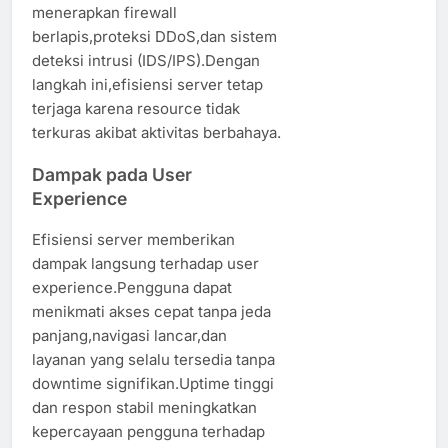
menerapkan firewall
berlapis,proteksi DDoS,dan sistem
deteksi intrusi (IDS/IPS).Dengan
langkah ini,efisiensi server tetap
terjaga karena resource tidak
terkuras akibat aktivitas berbahaya.
Dampak pada User
Experience
Efisiensi server memberikan
dampak langsung terhadap user
experience.Pengguna dapat
menikmati akses cepat tanpa jeda
panjang,navigasi lancar,dan
layanan yang selalu tersedia tanpa
downtime signifikan.Uptime tinggi
dan respon stabil meningkatkan
kepercayaan pengguna terhadap