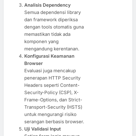
Analisis Dependency
Semua dependensi library
dan framework diperiksa
dengan tools otomatis guna
memastikan tidak ada
komponen yang
mengandung kerentanan.
Konfigurasi Keamanan
Browser
Evaluasi juga mencakup
penerapan HTTP Security
Headers seperti Content-
Security-Policy (CSP), X-
Frame-Options, dan Strict-
Transport-Security (HSTS)
untuk mengurangi risiko
serangan berbasis browser.
Uji Validasi Input