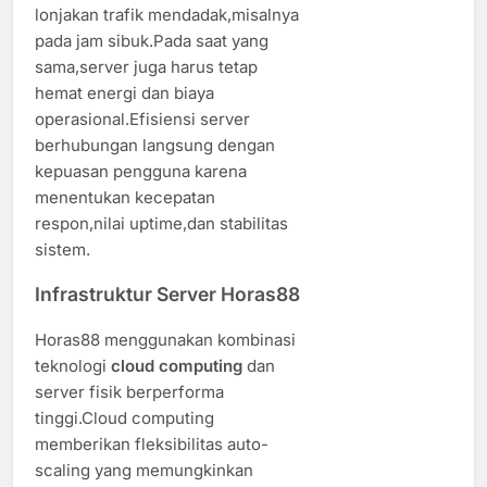
lonjakan trafik mendadak,misalnya
pada jam sibuk.Pada saat yang
sama,server juga harus tetap
hemat energi dan biaya
operasional.Efisiensi server
berhubungan langsung dengan
kepuasan pengguna karena
menentukan kecepatan
respon,nilai uptime,dan stabilitas
sistem.
Infrastruktur Server Horas88
Horas88 menggunakan kombinasi
teknologi
cloud computing
dan
server fisik berperforma
tinggi.Cloud computing
memberikan fleksibilitas auto-
scaling yang memungkinkan