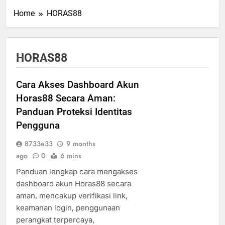
Home
HORAS88
HORAS88
Cara Akses Dashboard Akun
Horas88 Secara Aman:
Panduan Proteksi Identitas
Pengguna
8733e33
9 months
ago
0
6 mins
Panduan lengkap cara mengakses
dashboard akun Horas88 secara
aman, mencakup verifikasi link,
keamanan login, penggunaan
perangkat terpercaya,