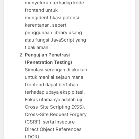
menyeluruh terhadap kode
frontend untuk
mengidentifikasi potensi
kerentanan, seperti
penggunaan library usang
atau fungsi JavaScript yang
tidak aman.
Pengujian Penetrasi
(Penetration Testing)
Simulasi serangan dilakukan
untuk menilai sejauh mana
frontend dapat bertahan
terhadap upaya eksploitasi.
Fokus utamanya adalah uji
Cross-Site Scripting (XSS),
Cross-Site Request Forgery
(CSRF), serta Insecure
Direct Object References
(IDOR).