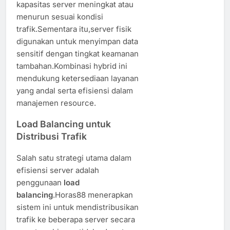
kapasitas server meningkat atau
menurun sesuai kondisi
trafik.Sementara itu,server fisik
digunakan untuk menyimpan data
sensitif dengan tingkat keamanan
tambahan.Kombinasi hybrid ini
mendukung ketersediaan layanan
yang andal serta efisiensi dalam
manajemen resource.
Load Balancing untuk
Distribusi Trafik
Salah satu strategi utama dalam
efisiensi server adalah
penggunaan
load
balancing
.Horas88 menerapkan
sistem ini untuk mendistribusikan
trafik ke beberapa server secara