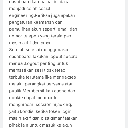
dashboard karena hal ini dapat
menjadi celah sosial
engineering.Periksa juga apakah
pengaturan keamanan dan
pemulihan akun seperti email dan
nomor telepon yang tersimpan
masih aktif dan aman
Setelah selesai menggunakan
dashboard, lakukan logout secara
manual.Logout penting untuk
memastikan sesi tidak tetap
terbuka terutama jika mengakses
melalui perangkat bersama atau
publik.Membersihkan cache dan
cookie dapat membantu
menghindari session hijacking,
yaitu kondisi ketika token login
masih aktif dan bisa dimanfaatkan
pihak lain untuk masuk ke akun