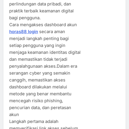
perlindungan data pribadi, dan
praktik terbaik keamanan digital
bagi pengguna.
Cara mengakses dashboard akun
horas88 login
secara aman
menjadi langkah penting bagi
setiap pengguna yang ingin
menjaga keamanan identitas digital
dan memastikan tidak terjadi
penyalahgunaan akses.Dalam era
serangan cyber yang semakin
canggih, memastikan akses
dashboard dilakukan melalui
metode yang benar membantu
mencegah risiko phishing,
pencurian data, dan peretasan
akun
Langkah pertama adalah
memverifikasi link akses sebelum