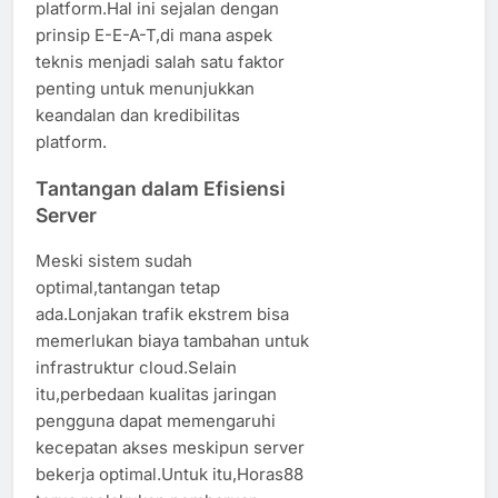
platform.Hal ini sejalan dengan
prinsip E-E-A-T,di mana aspek
teknis menjadi salah satu faktor
penting untuk menunjukkan
keandalan dan kredibilitas
platform.
Tantangan dalam Efisiensi
Server
Meski sistem sudah
optimal,tantangan tetap
ada.Lonjakan trafik ekstrem bisa
memerlukan biaya tambahan untuk
infrastruktur cloud.Selain
itu,perbedaan kualitas jaringan
pengguna dapat memengaruhi
kecepatan akses meskipun server
bekerja optimal.Untuk itu,Horas88