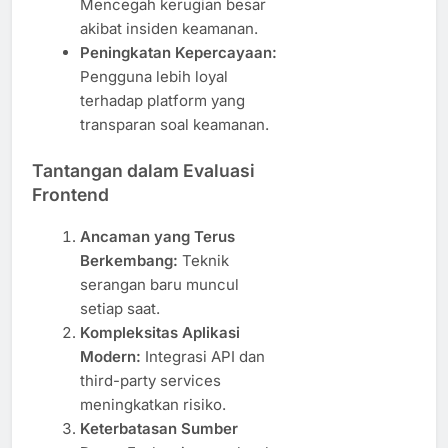
Mencegah kerugian besar
akibat insiden keamanan.
Peningkatan Kepercayaan:
Pengguna lebih loyal
terhadap platform yang
transparan soal keamanan.
Tantangan dalam Evaluasi
Frontend
Ancaman yang Terus
Berkembang:
Teknik
serangan baru muncul
setiap saat.
Kompleksitas Aplikasi
Modern:
Integrasi API dan
third-party services
meningkatkan risiko.
Keterbatasan Sumber