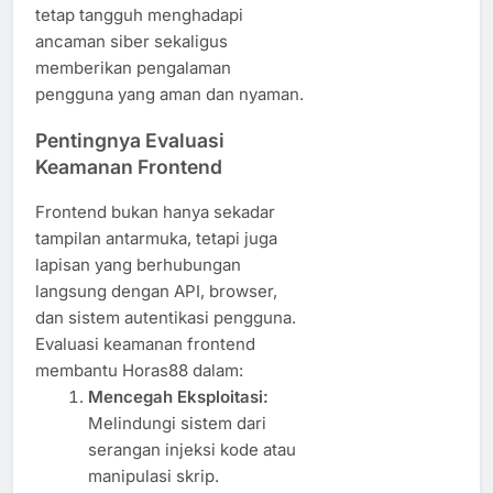
tetap tangguh menghadapi
ancaman siber sekaligus
memberikan pengalaman
pengguna yang aman dan nyaman.
Pentingnya Evaluasi
Keamanan Frontend
Frontend bukan hanya sekadar
tampilan antarmuka, tetapi juga
lapisan yang berhubungan
langsung dengan API, browser,
dan sistem autentikasi pengguna.
Evaluasi keamanan frontend
membantu Horas88 dalam:
Mencegah Eksploitasi:
Melindungi sistem dari
serangan injeksi kode atau
manipulasi skrip.