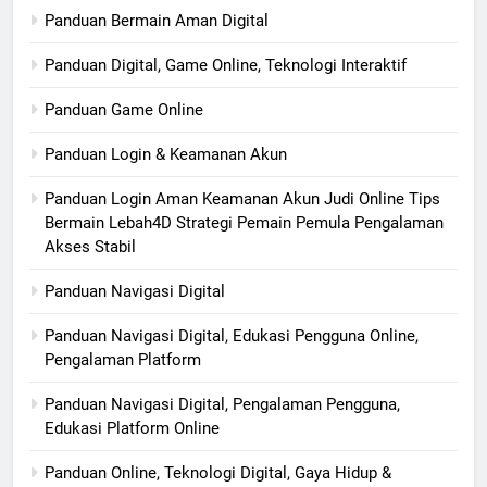
Panduan Bermain Aman Digital
Panduan Digital, Game Online, Teknologi Interaktif
Panduan Game Online
Panduan Login & Keamanan Akun
Panduan Login Aman Keamanan Akun Judi Online Tips
Bermain Lebah4D Strategi Pemain Pemula Pengalaman
Akses Stabil
Panduan Navigasi Digital
Panduan Navigasi Digital, Edukasi Pengguna Online,
Pengalaman Platform
Panduan Navigasi Digital, Pengalaman Pengguna,
Edukasi Platform Online
Panduan Online, Teknologi Digital, Gaya Hidup &