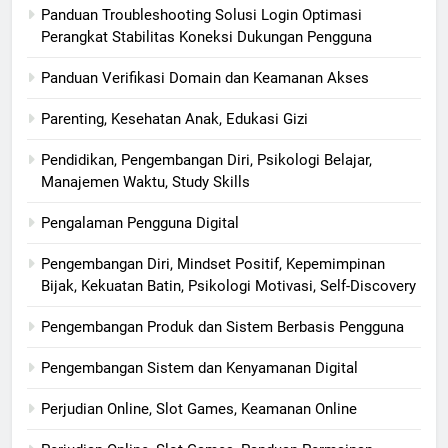
Panduan Troubleshooting Solusi Login Optimasi
Perangkat Stabilitas Koneksi Dukungan Pengguna
Panduan Verifikasi Domain dan Keamanan Akses
Parenting, Kesehatan Anak, Edukasi Gizi
Pendidikan, Pengembangan Diri, Psikologi Belajar,
Manajemen Waktu, Study Skills
Pengalaman Pengguna Digital
Pengembangan Diri, Mindset Positif, Kepemimpinan
Bijak, Kekuatan Batin, Psikologi Motivasi, Self-Discovery
Pengembangan Produk dan Sistem Berbasis Pengguna
Pengembangan Sistem dan Kenyamanan Digital
Perjudian Online, Slot Games, Keamanan Online