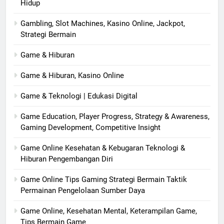
Hidup
Gambling, Slot Machines, Kasino Online, Jackpot,
Strategi Bermain
Game & Hiburan
Game & Hiburan, Kasino Online
Game & Teknologi | Edukasi Digital
Game Education, Player Progress, Strategy & Awareness,
Gaming Development, Competitive Insight
Game Online Kesehatan & Kebugaran Teknologi &
Hiburan Pengembangan Diri
Game Online Tips Gaming Strategi Bermain Taktik
Permainan Pengelolaan Sumber Daya
Game Online, Kesehatan Mental, Keterampilan Game,
Tips Bermain Game