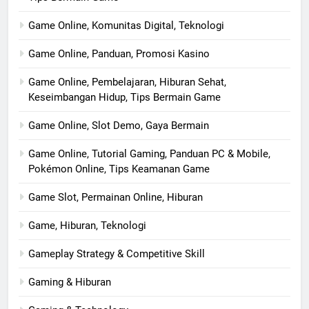
Game Online, Komunitas Digital, Teknologi
Game Online, Panduan, Promosi Kasino
Game Online, Pembelajaran, Hiburan Sehat,
Keseimbangan Hidup, Tips Bermain Game
Game Online, Slot Demo, Gaya Bermain
Game Online, Tutorial Gaming, Panduan PC & Mobile,
Pokémon Online, Tips Keamanan Game
Game Slot, Permainan Online, Hiburan
Game, Hiburan, Teknologi
Gameplay Strategy & Competitive Skill
Gaming & Hiburan