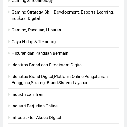
Gaming & Technology
Gaming Strategy, Skill Development, Esports Learning,
Edukasi Digital
Gaming, Panduan, Hiburan
Gaya Hidup & Teknologi
Hiburan dan Panduan Bermain
Identitas Brand dan Ekosistem Digital
Identitas Brand Digital,Platform Online,Pengalaman
Pengguna,Strategi Brand,Sistem Layanan
Industri dan Tren
Industri Perjudian Online
Infrastruktur Akses Digital