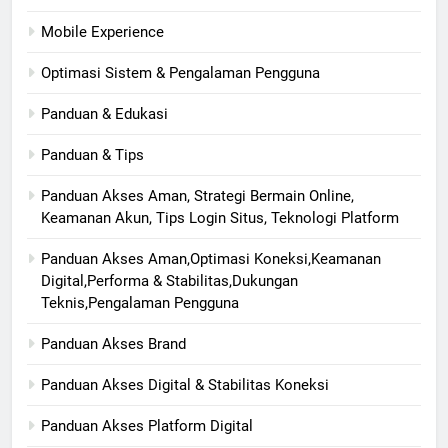
Mobile Experience
Optimasi Sistem & Pengalaman Pengguna
Panduan & Edukasi
Panduan & Tips
Panduan Akses Aman, Strategi Bermain Online,
Keamanan Akun, Tips Login Situs, Teknologi Platform
Panduan Akses Aman,Optimasi Koneksi,Keamanan
Digital,Performa & Stabilitas,Dukungan
Teknis,Pengalaman Pengguna
Panduan Akses Brand
Panduan Akses Digital & Stabilitas Koneksi
Panduan Akses Platform Digital