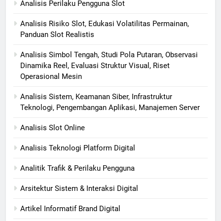
Analisis Perilaku Pengguna Slot
Analisis Risiko Slot, Edukasi Volatilitas Permainan,
Panduan Slot Realistis
Analisis Simbol Tengah, Studi Pola Putaran, Observasi
Dinamika Reel, Evaluasi Struktur Visual, Riset
Operasional Mesin
Analisis Sistem, Keamanan Siber, Infrastruktur
Teknologi, Pengembangan Aplikasi, Manajemen Server
Analisis Slot Online
Analisis Teknologi Platform Digital
Analitik Trafik & Perilaku Pengguna
Arsitektur Sistem & Interaksi Digital
Artikel Informatif Brand Digital