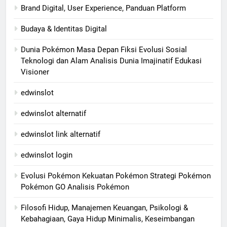
Brand Digital, User Experience, Panduan Platform
Budaya & Identitas Digital
Dunia Pokémon Masa Depan Fiksi Evolusi Sosial
Teknologi dan Alam Analisis Dunia Imajinatif Edukasi
Visioner
edwinslot
edwinslot alternatif
edwinslot link alternatif
edwinslot login
Evolusi Pokémon Kekuatan Pokémon Strategi Pokémon
Pokémon GO Analisis Pokémon
Filosofi Hidup, Manajemen Keuangan, Psikologi &
Kebahagiaan, Gaya Hidup Minimalis, Keseimbangan