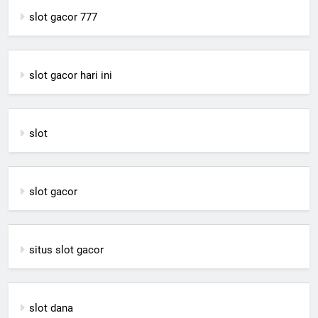
slot gacor 777
slot gacor hari ini
slot
slot gacor
situs slot gacor
slot dana