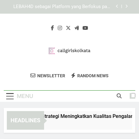
Skip
Cara Menjelajahi KAYA787 dengan Lebih Cepat
to
dan Terarah
content
KAYA787 dan Pengembangan Sistem Digital yang
Berorientasi pada Pengguna
EDWINSLOT dan Strategi Meningkatkan Kualitas
Pengalaman Pengguna
LEBAH4D sebagai Platform yang Berfokus pada
Kemudahan Pengguna Modern
Cara Menjelajahi KAYA787 dengan Lebih Cepat
dan Terarah
Call Girls Kolkata
Dapatkan Layanan Panggilan Profesional
KAYA787 dan Pengembangan Sistem Digital yang
NEWSLETTER
RANDOM NEWS
Berorientasi pada Pengguna
Di Kolkata. Layanan Terpercaya Untuk
Kebutuhan Hiburan Dewasa.
MENU
WINSLOT dan Strategi Meningkatkan Kualitas Pengalaman P
HEADLINES
Weeks Ago