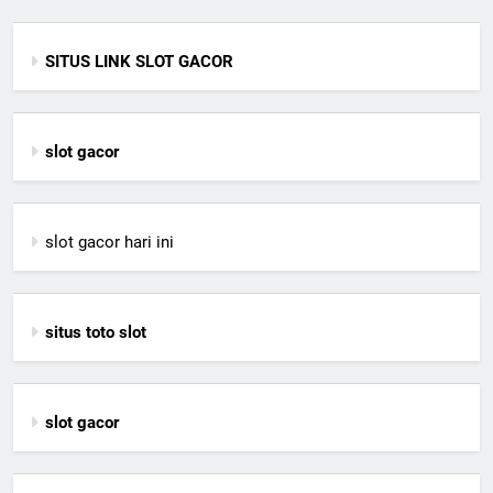
SITUS LINK SLOT GACOR
slot gacor
slot gacor hari ini
situs toto slot
slot gacor