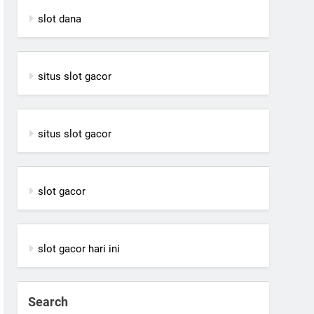
slot dana
situs slot gacor
situs slot gacor
slot gacor
slot gacor hari ini
Search