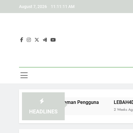
Skip
August 7, 2026
11:11:12 AM
to
content
Cal
Dapatkan 
n Kualitas Pengalaman Pengguna
LEBAH4D sebagai Pl
2 Weeks Ago
HEADLINES