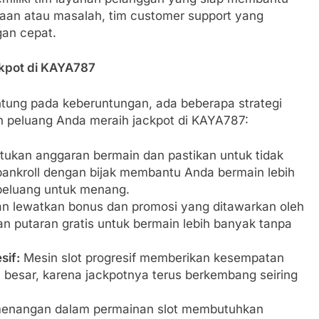
yaan atau masalah, tim customer support yang
gan cepat.
kpot di KAYA787
tung pada keberuntungan, ada beberapa strategi
n peluang Anda meraih jackpot di KAYA787:
ukan anggaran bermain dan pastikan untuk tidak
bankroll dengan bijak membantu Anda bermain lebih
peluang untuk menang.
n lewatkan bonus dan promosi yang ditawarkan oleh
putaran gratis untuk bermain lebih banyak tanpa
sif:
Mesin slot progresif memberikan kesempatan
besar, karena jackpotnya terus berkembang seiring
nangan dalam permainan slot membutuhkan