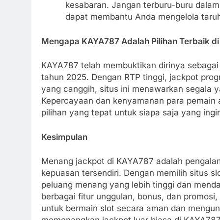
kesabaran. Jangan terburu-buru dalam
dapat membantu Anda mengelola taruh
Mengapa KAYA787 Adalah Pilihan Terbaik d
KAYA787 telah membuktikan dirinya sebagai s
tahun 2025. Dengan RTP tinggi, jackpot prog
yang canggih, situs ini menawarkan segala 
Kepercayaan dan kenyamanan para pemain a
pilihan yang tepat untuk siapa saja yang ingi
Kesimpulan
Menang jackpot di KAYA787 adalah pengala
kepuasan tersendiri. Dengan memilih situs sl
peluang menang yang lebih tinggi dan menda
berbagai fitur unggulan, bonus, dan promo
untuk bermain slot secara aman dan mengu