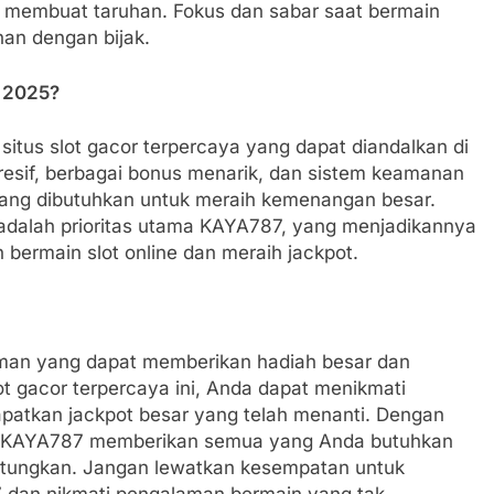
 membuat taruhan. Fokus dan sabar saat bermain
an dengan bijak.
i 2025?
itus slot gacor terpercaya yang dapat diandalkan di
resif, berbagai bonus menarik, dan sistem keamanan
yang dibutuhkan untuk meraih kemenangan besar.
dalah prioritas utama KAYA787, yang menjadikannya
n bermain slot online dan meraih jackpot.
man yang dapat memberikan hadiah besar dan
ot gacor terpercaya ini, Anda dapat menikmati
patkan jackpot besar yang telah menanti. Dengan
si, KAYA787 memberikan semua yang Anda butuhkan
ntungkan. Jangan lewatkan kesempatan untuk