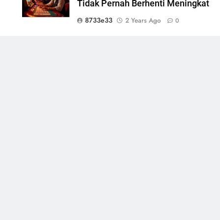
Tidak Pernah Berhenti Meningkat
8733e33
2 Years Ago
0