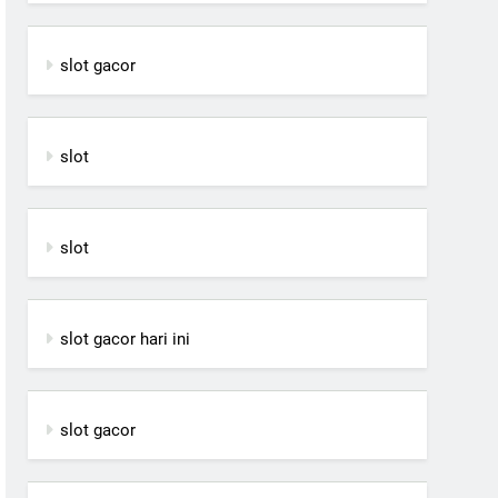
slot gacor
slot
slot
slot gacor hari ini
slot gacor