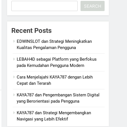
SEARCH
Recent Posts
EDWINSLOT dan Strategi Meningkatkan
Kualitas Pengalaman Pengguna
LEBAH4D sebagai Platform yang Berfokus
pada Kemudahan Pengguna Modern
Cara Menjelajahi KAYA787 dengan Lebih
Cepat dan Terarah
KAYA787 dan Pengembangan Sistem Digital
yang Berorientasi pada Pengguna
KAYA787 dan Strategi Mengembangkan
Navigasi yang Lebih Efektif