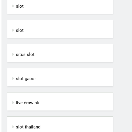
slot
slot
situs slot
slot gacor
live draw hk
slot thailand