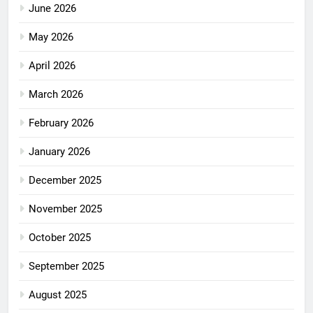
June 2026
May 2026
April 2026
March 2026
February 2026
January 2026
December 2025
November 2025
October 2025
September 2025
August 2025