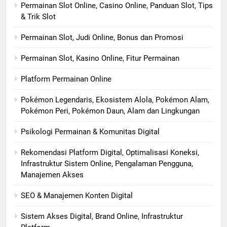
Permainan Slot Online, Casino Online, Panduan Slot, Tips
& Trik Slot
Permainan Slot, Judi Online, Bonus dan Promosi
Permainan Slot, Kasino Online, Fitur Permainan
Platform Permainan Online
Pokémon Legendaris, Ekosistem Alola, Pokémon Alam,
Pokémon Peri, Pokémon Daun, Alam dan Lingkungan
Psikologi Permainan & Komunitas Digital
Rekomendasi Platform Digital, Optimalisasi Koneksi,
Infrastruktur Sistem Online, Pengalaman Pengguna,
Manajemen Akses
SEO & Manajemen Konten Digital
Sistem Akses Digital, Brand Online, Infrastruktur