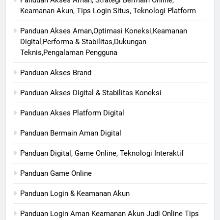
Panduan Akses Aman, Strategi Bermain Online,
Keamanan Akun, Tips Login Situs, Teknologi Platform
Panduan Akses Aman,Optimasi Koneksi,Keamanan
Digital,Performa & Stabilitas,Dukungan
Teknis,Pengalaman Pengguna
Panduan Akses Brand
Panduan Akses Digital & Stabilitas Koneksi
Panduan Akses Platform Digital
Panduan Bermain Aman Digital
Panduan Digital, Game Online, Teknologi Interaktif
Panduan Game Online
Panduan Login & Keamanan Akun
Panduan Login Aman Keamanan Akun Judi Online Tips