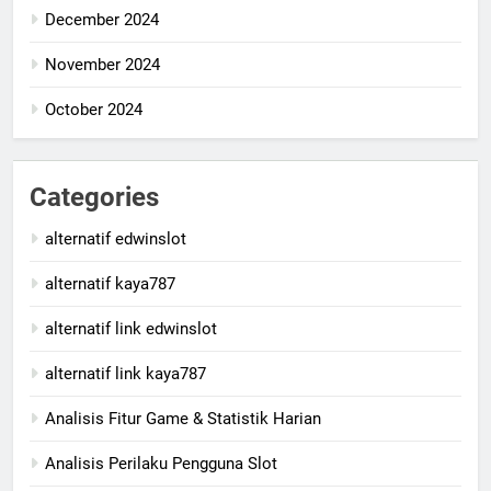
December 2024
November 2024
October 2024
Categories
alternatif edwinslot
alternatif kaya787
alternatif link edwinslot
alternatif link kaya787
Analisis Fitur Game & Statistik Harian
Analisis Perilaku Pengguna Slot