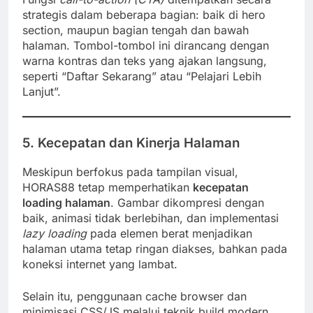
strategis dalam beberapa bagian: baik di hero
section, maupun bagian tengah dan bawah
halaman. Tombol-tombol ini dirancang dengan
warna kontras dan teks yang ajakan langsung,
seperti “Daftar Sekarang” atau “Pelajari Lebih
Lanjut”.
5.
Kecepatan dan Kinerja Halaman
Meskipun berfokus pada tampilan visual,
HORAS88 tetap memperhatikan
kecepatan
loading halaman
. Gambar dikompresi dengan
baik, animasi tidak berlebihan, dan implementasi
lazy loading
pada elemen berat menjadikan
halaman utama tetap ringan diakses, bahkan pada
koneksi internet yang lambat.
Selain itu, penggunaan cache browser dan
minimisasi CSS/JS melalui teknik build modern