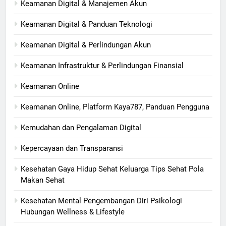
Keamanan Digital & Manajemen Akun
Keamanan Digital & Panduan Teknologi
Keamanan Digital & Perlindungan Akun
Keamanan Infrastruktur & Perlindungan Finansial
Keamanan Online
Keamanan Online, Platform Kaya787, Panduan Pengguna
Kemudahan dan Pengalaman Digital
Kepercayaan dan Transparansi
Kesehatan Gaya Hidup Sehat Keluarga Tips Sehat Pola
Makan Sehat
Kesehatan Mental Pengembangan Diri Psikologi
Hubungan Wellness & Lifestyle