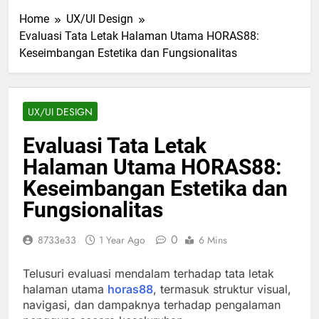
Home
UX/UI Design
Evaluasi Tata Letak Halaman Utama HORAS88:
Keseimbangan Estetika dan Fungsionalitas
UX/UI DESIGN
Evaluasi Tata Letak
Halaman Utama HORAS88:
Keseimbangan Estetika dan
Fungsionalitas
0
8733e33
1 Year Ago
6 Mins
Telusuri evaluasi mendalam terhadap tata letak
halaman utama
horas88
, termasuk struktur visual,
navigasi, dan dampaknya terhadap pengalaman