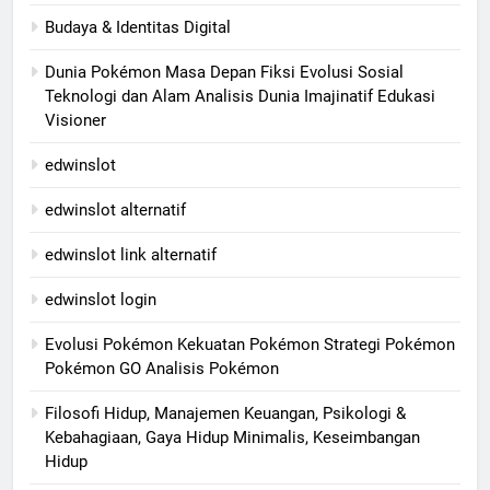
Budaya & Identitas Digital
Dunia Pokémon Masa Depan Fiksi Evolusi Sosial
Teknologi dan Alam Analisis Dunia Imajinatif Edukasi
Visioner
edwinslot
edwinslot alternatif
edwinslot link alternatif
edwinslot login
Evolusi Pokémon Kekuatan Pokémon Strategi Pokémon
Pokémon GO Analisis Pokémon
Filosofi Hidup, Manajemen Keuangan, Psikologi &
Kebahagiaan, Gaya Hidup Minimalis, Keseimbangan
Hidup