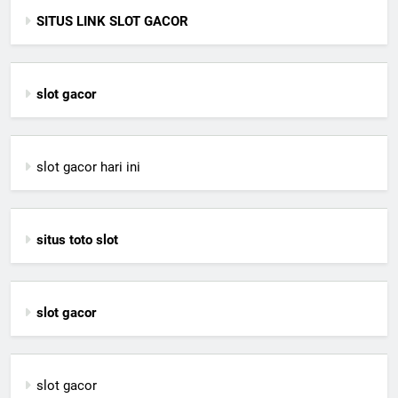
SITUS LINK SLOT GACOR
slot gacor
slot gacor hari ini
situs toto slot
slot gacor
slot gacor