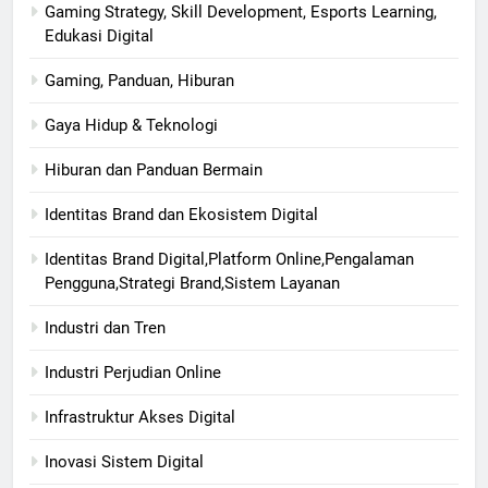
Gaming Strategy, Skill Development, Esports Learning,
Edukasi Digital
Gaming, Panduan, Hiburan
Gaya Hidup & Teknologi
Hiburan dan Panduan Bermain
Identitas Brand dan Ekosistem Digital
Identitas Brand Digital,Platform Online,Pengalaman
Pengguna,Strategi Brand,Sistem Layanan
Industri dan Tren
Industri Perjudian Online
Infrastruktur Akses Digital
Inovasi Sistem Digital