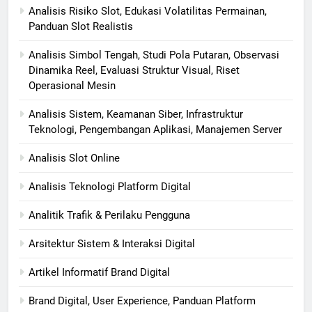
Analisis Risiko Slot, Edukasi Volatilitas Permainan,
Panduan Slot Realistis
Analisis Simbol Tengah, Studi Pola Putaran, Observasi
Dinamika Reel, Evaluasi Struktur Visual, Riset
Operasional Mesin
Analisis Sistem, Keamanan Siber, Infrastruktur
Teknologi, Pengembangan Aplikasi, Manajemen Server
Analisis Slot Online
Analisis Teknologi Platform Digital
Analitik Trafik & Perilaku Pengguna
Arsitektur Sistem & Interaksi Digital
Artikel Informatif Brand Digital
Brand Digital, User Experience, Panduan Platform