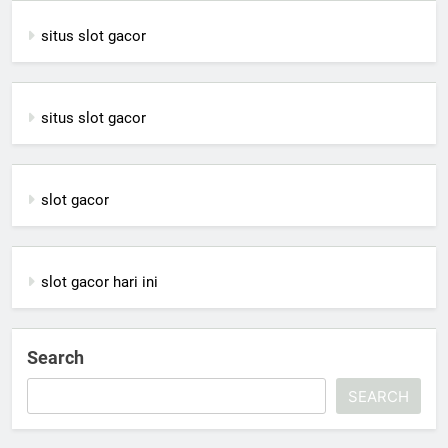
situs slot gacor
situs slot gacor
slot gacor
slot gacor hari ini
Search
SEARCH