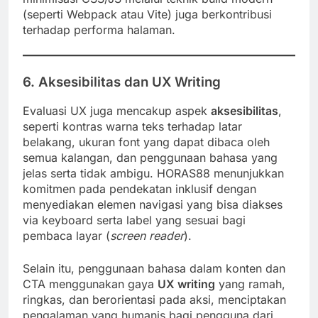
(seperti Webpack atau Vite) juga berkontribusi
terhadap performa halaman.
6.
Aksesibilitas dan UX Writing
Evaluasi UX juga mencakup aspek
aksesibilitas
,
seperti kontras warna teks terhadap latar
belakang, ukuran font yang dapat dibaca oleh
semua kalangan, dan penggunaan bahasa yang
jelas serta tidak ambigu. HORAS88 menunjukkan
komitmen pada pendekatan inklusif dengan
menyediakan elemen navigasi yang bisa diakses
via keyboard serta label yang sesuai bagi
pembaca layar (
screen reader
).
Selain itu, penggunaan bahasa dalam konten dan
CTA menggunakan gaya
UX writing
yang ramah,
ringkas, dan berorientasi pada aksi, menciptakan
pengalaman yang humanis bagi pengguna dari