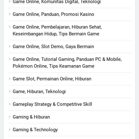
Game Online, Komunitas Digital, Teknologi
Game Online, Panduan, Promosi Kasino
Game Online, Pembelajaran, Hiburan Sehat,
Keseimbangan Hidup, Tips Bermain Game
Game Online, Slot Demo, Gaya Bermain
Game Online, Tutorial Gaming, Panduan PC & Mobile,
Pokémon Online, Tips Keamanan Game
Game Slot, Permainan Online, Hiburan
Game, Hiburan, Teknologi
Gameplay Strategy & Competitive Skill
Gaming & Hiburan
Gaming & Technology