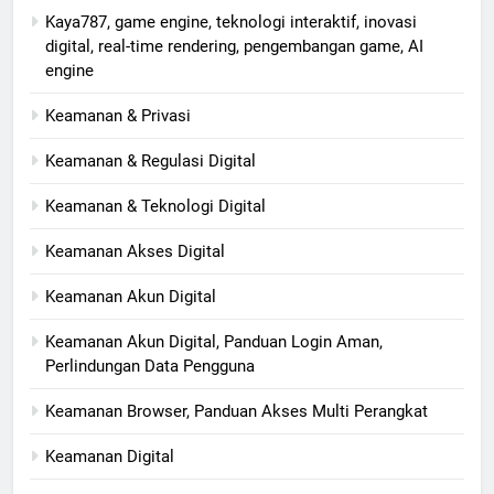
Kaya787, game engine, teknologi interaktif, inovasi
digital, real-time rendering, pengembangan game, AI
engine
Keamanan & Privasi
Keamanan & Regulasi Digital
Keamanan & Teknologi Digital
Keamanan Akses Digital
Keamanan Akun Digital
Keamanan Akun Digital, Panduan Login Aman,
Perlindungan Data Pengguna
Keamanan Browser, Panduan Akses Multi Perangkat
Keamanan Digital