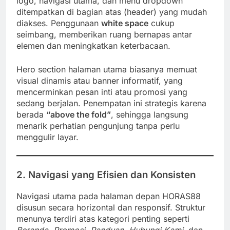
logo, navigasi utama, dan menu dropdown
ditempatkan di bagian atas (header) yang mudah
diakses. Penggunaan
white space
cukup
seimbang, memberikan ruang bernapas antar
elemen dan meningkatkan keterbacaan.
Hero section halaman utama biasanya memuat
visual dinamis atau banner informatif, yang
mencerminkan pesan inti atau promosi yang
sedang berjalan. Penempatan ini strategis karena
berada
“above the fold”
, sehingga langsung
menarik perhatian pengunjung tanpa perlu
menggulir layar.
2.
Navigasi yang Efisien dan Konsisten
Navigasi utama pada halaman depan HORAS88
disusun secara horizontal dan responsif. Struktur
menunya terdiri atas kategori penting seperti
Beranda
,
Promosi
,
Panduan
,
Hubungi Kami
, dan