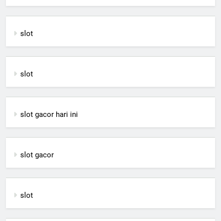
slot
slot
slot gacor hari ini
slot gacor
slot