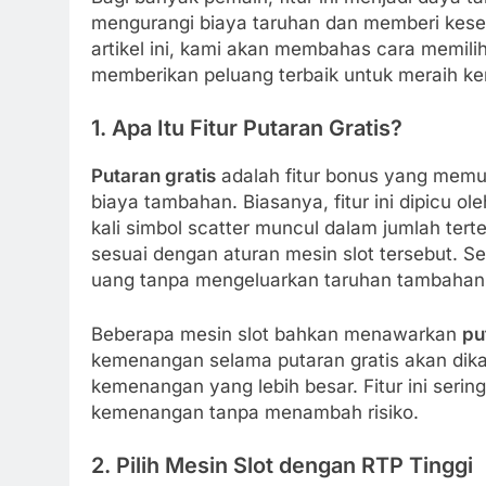
mengurangi biaya taruhan dan memberi kes
artikel ini, kami akan membahas cara memili
memberikan peluang terbaik untuk meraih k
1. Apa Itu Fitur Putaran Gratis?
Putaran gratis
adalah fitur bonus yang mem
biaya tambahan. Biasanya, fitur ini dipicu ol
kali simbol scatter muncul dalam jumlah ter
sesuai dengan aturan mesin slot tersebut. 
uang tanpa mengeluarkan taruhan tambahan,
Beberapa mesin slot bahkan menawarkan
pu
kemenangan selama putaran gratis akan dika
kemenangan yang lebih besar. Fitur ini seri
kemenangan tanpa menambah risiko.
2. Pilih Mesin Slot dengan RTP Tinggi