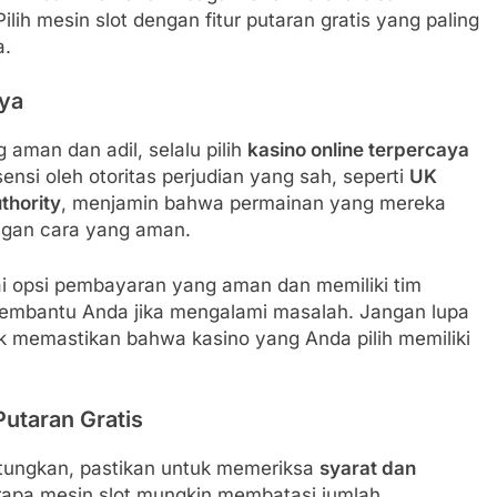
ih mesin slot dengan fitur putaran gratis yang paling
a.
aya
man dan adil, selalu pilih
kasino online terpercaya
sensi oleh otoritas perjudian yang sah, seperti
UK
thority
, menjamin bahwa permainan yang mereka
ngan cara yang aman.
i opsi pembayaran yang aman dan memiliki tim
embantu Anda jika mengalami masalah. Jangan lupa
k memastikan bahwa kasino yang Anda pilih memiliki
Putaran Gratis
ntungkan, pastikan untuk memeriksa
syarat dan
berapa mesin slot mungkin membatasi jumlah