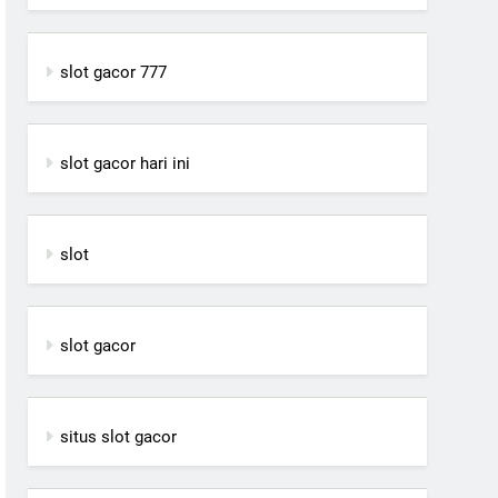
slot gacor 777
slot gacor hari ini
slot
slot gacor
situs slot gacor