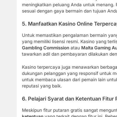
meningkatkan peluang Anda untuk menang. Pil
sesuai dengan gaya bermain dan tujuan And
5. Manfaatkan Kasino Online Terperc
Untuk memastikan pengalaman bermain yang a
yang memiliki lisensi resmi. Kasino yang terli
Gambling Commission
atau
Malta Gaming Au
tawarkan adil dan pembayaran dilakukan de
Kasino terpercaya juga menawarkan berbaga
dukungan pelanggan yang responsif untuk m
untuk membaca ulasan dari pemain lain untu
reputasi yang baik.
6. Pelajari Syarat dan Ketentuan Fitur 
Meskipun fitur putaran gratis sangat mengu
ketentuan
yang terkait dengan fitur ini. Be