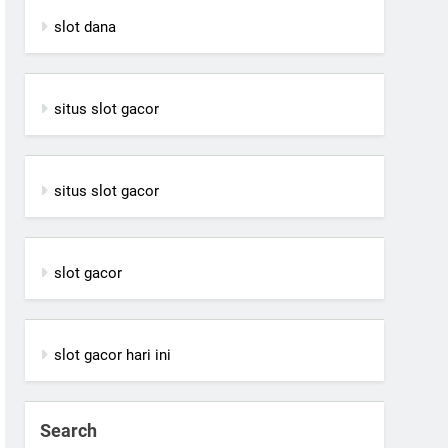
slot dana
situs slot gacor
situs slot gacor
slot gacor
slot gacor hari ini
Search