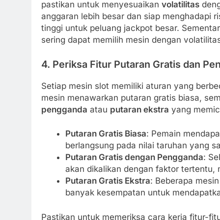
pastikan untuk menyesuaikan
volatilitas
deng
anggaran lebih besar dan siap menghadapi risi
tinggi untuk peluang jackpot besar. Sementa
sering dapat memilih mesin dengan volatilita
4. Periksa Fitur Putaran Gratis dan P
Setiap mesin slot memiliki aturan yang berbe
mesin menawarkan putaran gratis biasa, se
pengganda
atau
putaran ekstra
yang memicu
Putaran Gratis Biasa
: Pemain mendapat
berlangsung pada nilai taruhan yang s
Putaran Gratis dengan Pengganda
: Se
akan dikalikan dengan faktor tertentu,
Putaran Gratis Ekstra
: Beberapa mesin
banyak kesempatan untuk mendapatk
Pastikan untuk memeriksa cara kerja fitur-f