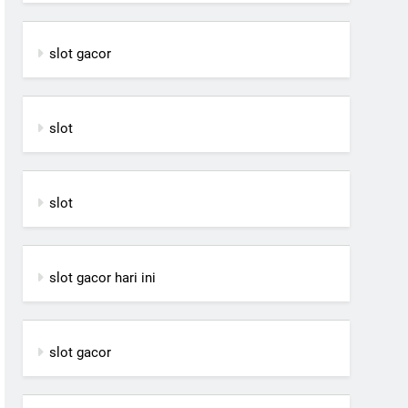
slot gacor
slot
slot
slot gacor hari ini
slot gacor