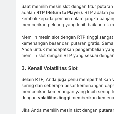
Saat memilih mesin slot dengan fitur putaran
adalah
RTP (Return to Player)
. RTP adalah pe
kembali kepada pemain dalam jangka panjang
memberikan peluang yang lebih baik untuk 
Memilih mesin slot dengan RTP tinggi sanga
kemenangan besar dari putaran gratis. Sema
Anda untuk mendapatkan pengembalian yang 
memilih slot dengan RTP yang sesuai denga
3. Kenali Volatilitas Slot
Selain RTP, Anda juga perlu memperhatikan
v
sering dan seberapa besar kemenangan dapa
memberikan kemenangan yang lebih sering tet
dengan
volatilitas tinggi
memberikan kemenang
Jika Anda memilih mesin slot dengan
putaran