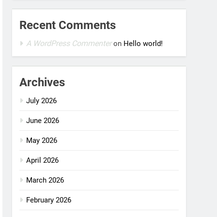
Recent Comments
A WordPress Commenter
on
Hello world!
Archives
July 2026
June 2026
May 2026
April 2026
March 2026
February 2026