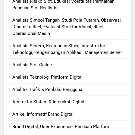
Analisis Risiko Slot, Edukasi Volatilitas Permainan,
Panduan Slot Realistis
Analisis Simbol Tengah, Studi Pola Putaran, Observasi
Dinamika Reel, Evaluasi Struktur Visual, Riset
Operasional Mesin
Analisis Sistem, Keamanan Siber, Infrastruktur
Teknologi, Pengembangan Aplikasi, Manajemen Server
Analisis Slot Online
Analisis Teknologi Platform Digital
Analitik Trafik & Perilaku Pengguna
Arsitektur Sistem & Interaksi Digital
Artikel Informatif Brand Digital
Brand Digital, User Experience, Panduan Platform