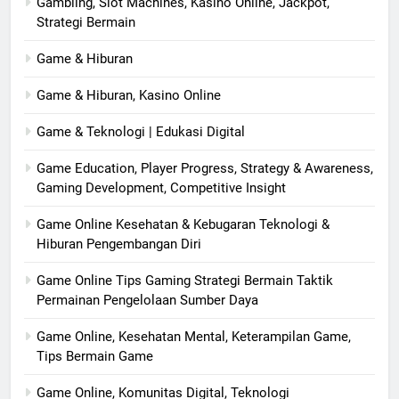
Gambling, Slot Machines, Kasino Online, Jackpot,
Strategi Bermain
Game & Hiburan
Game & Hiburan, Kasino Online
Game & Teknologi | Edukasi Digital
Game Education, Player Progress, Strategy & Awareness,
Gaming Development, Competitive Insight
Game Online Kesehatan & Kebugaran Teknologi &
Hiburan Pengembangan Diri
Game Online Tips Gaming Strategi Bermain Taktik
Permainan Pengelolaan Sumber Daya
Game Online, Kesehatan Mental, Keterampilan Game,
Tips Bermain Game
Game Online, Komunitas Digital, Teknologi