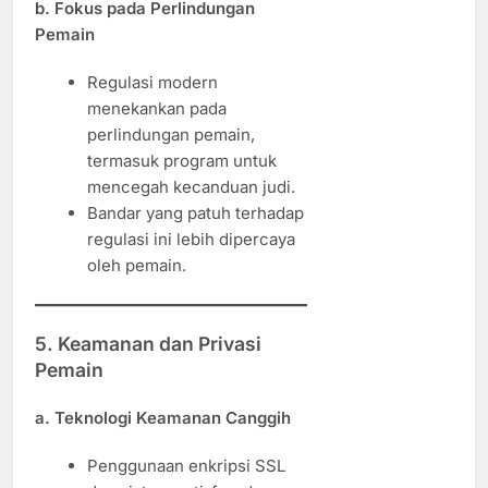
b. Fokus pada Perlindungan
Pemain
Regulasi modern
menekankan pada
perlindungan pemain,
termasuk program untuk
mencegah kecanduan judi.
Bandar yang patuh terhadap
regulasi ini lebih dipercaya
oleh pemain.
5. Keamanan dan Privasi
Pemain
a. Teknologi Keamanan Canggih
Penggunaan enkripsi SSL