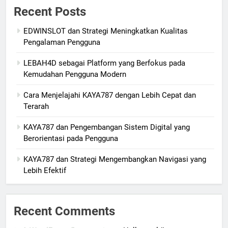
Recent Posts
EDWINSLOT dan Strategi Meningkatkan Kualitas
Pengalaman Pengguna
LEBAH4D sebagai Platform yang Berfokus pada
Kemudahan Pengguna Modern
Cara Menjelajahi KAYA787 dengan Lebih Cepat dan
Terarah
KAYA787 dan Pengembangan Sistem Digital yang
Berorientasi pada Pengguna
KAYA787 dan Strategi Mengembangkan Navigasi yang
Lebih Efektif
Recent Comments