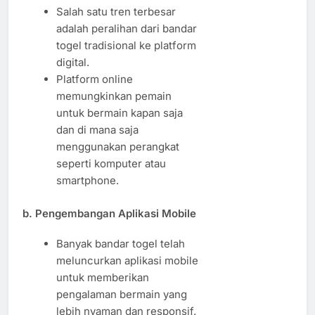
Salah satu tren terbesar
adalah peralihan dari bandar
togel tradisional ke platform
digital.
Platform online
memungkinkan pemain
untuk bermain kapan saja
dan di mana saja
menggunakan perangkat
seperti komputer atau
smartphone.
b. Pengembangan Aplikasi Mobile
Banyak bandar togel telah
meluncurkan aplikasi mobile
untuk memberikan
pengalaman bermain yang
lebih nyaman dan responsif.