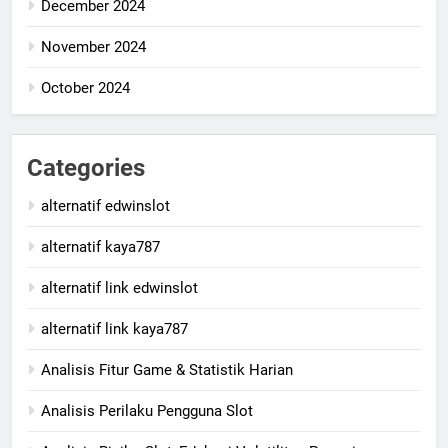
December 2024
November 2024
October 2024
Categories
alternatif edwinslot
alternatif kaya787
alternatif link edwinslot
alternatif link kaya787
Analisis Fitur Game & Statistik Harian
Analisis Perilaku Pengguna Slot