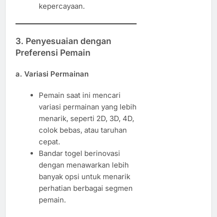
kepercayaan.
3. Penyesuaian dengan
Preferensi Pemain
a. Variasi Permainan
Pemain saat ini mencari
variasi permainan yang lebih
menarik, seperti 2D, 3D, 4D,
colok bebas, atau taruhan
cepat.
Bandar togel berinovasi
dengan menawarkan lebih
banyak opsi untuk menarik
perhatian berbagai segmen
pemain.