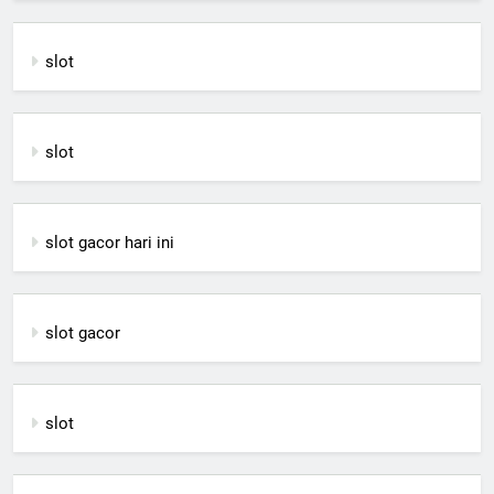
slot
slot
slot gacor hari ini
slot gacor
slot