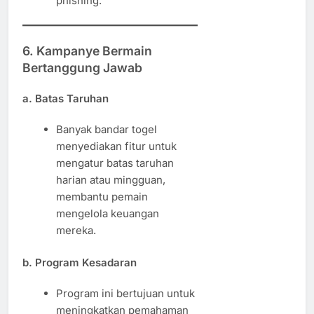
phishing.
6. Kampanye Bermain
Bertanggung Jawab
a. Batas Taruhan
Banyak bandar togel
menyediakan fitur untuk
mengatur batas taruhan
harian atau mingguan,
membantu pemain
mengelola keuangan
mereka.
b. Program Kesadaran
Program ini bertujuan untuk
meningkatkan pemahaman