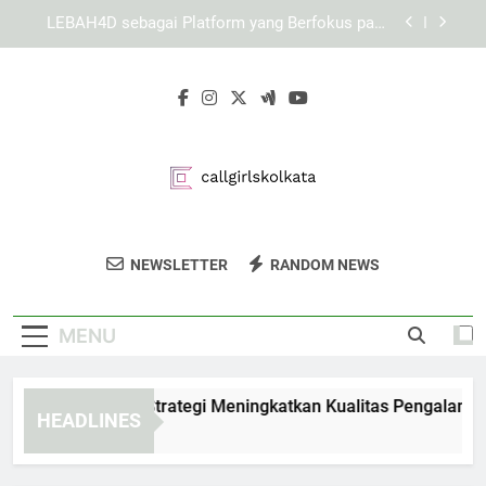
Skip
Cara Menjelajahi KAYA787 dengan Lebih Cepat
to
dan Terarah
content
KAYA787 dan Pengembangan Sistem Digital yang
Berorientasi pada Pengguna
EDWINSLOT dan Strategi Meningkatkan Kualitas
Pengalaman Pengguna
LEBAH4D sebagai Platform yang Berfokus pada
Kemudahan Pengguna Modern
Cara Menjelajahi KAYA787 dengan Lebih Cepat
dan Terarah
Call Girls Kolkata
Dapatkan Layanan Panggilan Profesional
KAYA787 dan Pengembangan Sistem Digital yang
NEWSLETTER
RANDOM NEWS
Berorientasi pada Pengguna
Di Kolkata. Layanan Terpercaya Untuk
Kebutuhan Hiburan Dewasa.
MENU
WINSLOT dan Strategi Meningkatkan Kualitas Pengalaman P
HEADLINES
Weeks Ago