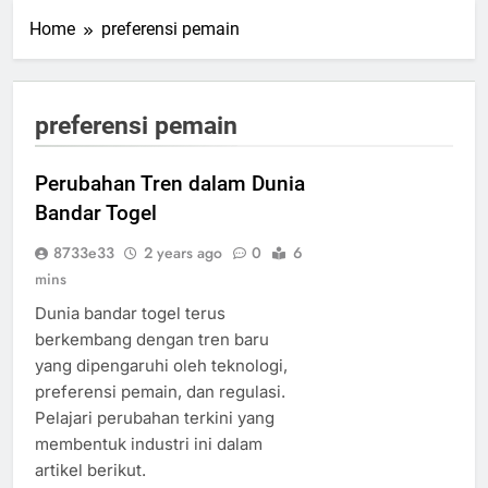
Home
preferensi pemain
preferensi pemain
Perubahan Tren dalam Dunia
Bandar Togel
8733e33
2 years ago
0
6
mins
Dunia bandar togel terus
berkembang dengan tren baru
yang dipengaruhi oleh teknologi,
preferensi pemain, dan regulasi.
Pelajari perubahan terkini yang
membentuk industri ini dalam
artikel berikut.