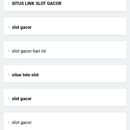
SITUS LINK SLOT GACOR
slot gacor
slot gacor hari ini
situs toto slot
slot gacor
slot gacor