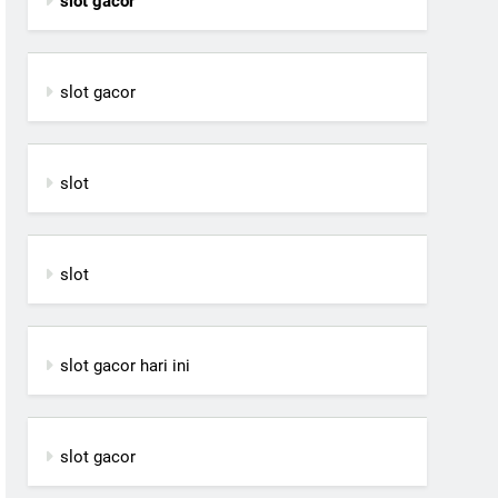
slot gacor
slot gacor
slot
slot
slot gacor hari ini
slot gacor