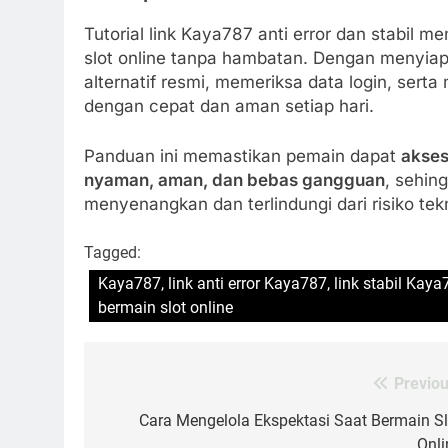
Tutorial link Kaya787 anti error dan stabil
slot online tanpa hambatan. Dengan menyiap
alternatif resmi, memeriksa data login, ser
dengan cepat dan aman setiap hari.
Panduan ini memastikan pemain dapat
akses
nyaman, aman, dan bebas gangguan
, sehin
menyenangkan dan terlindungi dari risiko t
Tagged:
Kaya787, link anti error Kaya787, link stabil Kay
bermain slot online
Previou
Post
navigation
Cara Mengelola Ekspektasi Saat Bermain Sl
Onli