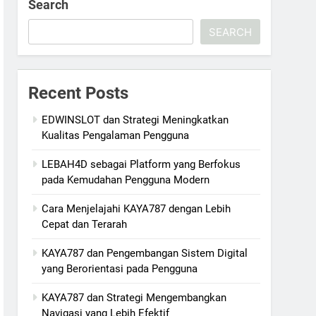
Search
SEARCH
Recent Posts
EDWINSLOT dan Strategi Meningkatkan
Kualitas Pengalaman Pengguna
LEBAH4D sebagai Platform yang Berfokus
pada Kemudahan Pengguna Modern
Cara Menjelajahi KAYA787 dengan Lebih
Cepat dan Terarah
KAYA787 dan Pengembangan Sistem Digital
yang Berorientasi pada Pengguna
KAYA787 dan Strategi Mengembangkan
Navigasi yang Lebih Efektif