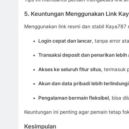
5. Keuntungan Menggunakan Link Kaya7
Menggunakan link resmi dan stabil Kaya787
Login cepat dan lancar
, tanpa error at
Transaksi deposit dan penarikan lebih
Akses ke seluruh fitur situs
, termasuk 
Akun dan data pribadi lebih terlindungi
Pengalaman bermain fleksibel
, bisa d
Keuntungan ini penting agar pemain tetap fok
Kesimpulan