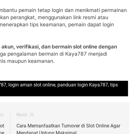
 membantu pemain tetap login dan menikmati permainan
kan perangkat, menggunakan link resmi atau
ta menerapkan tips keamanan, pemain dapat login
 akun, verifikasi, dan bermain slot online dengan
gga pengalaman bermain di Kaya787 menjadi
eknis maupun keamanan.
a787, login aman slot online, panduan login Kaya787, tips
s:
Next:
ot
Cara Memanfaatkan Turnover di Slot Online Agar
ne
Mendapat Untung Maksimal