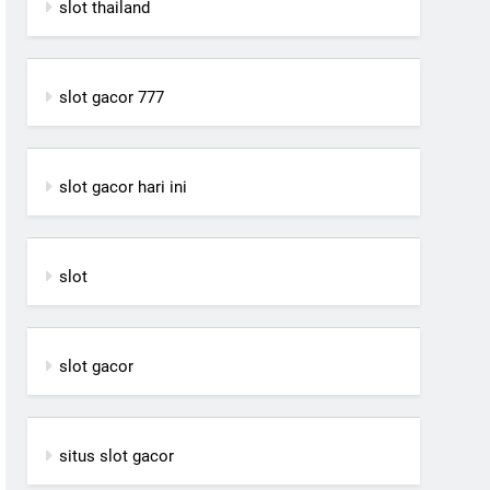
slot thailand
slot gacor 777
slot gacor hari ini
slot
slot gacor
situs slot gacor