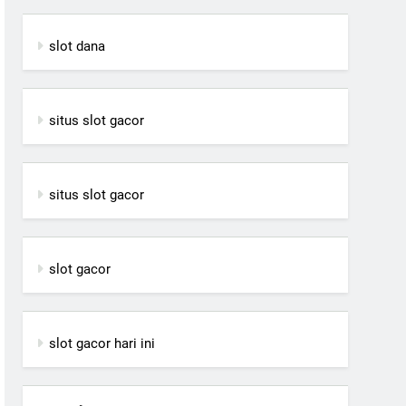
slot dana
situs slot gacor
situs slot gacor
slot gacor
slot gacor hari ini