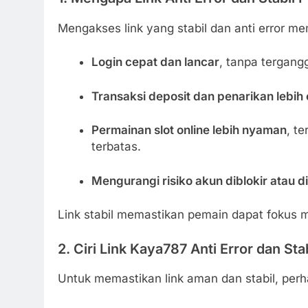
Mengakses link yang stabil dan anti error m
Login cepat dan lancar
, tanpa tergang
Transaksi deposit dan penarikan lebih 
Permainan slot online lebih nyaman
, t
terbatas.
Mengurangi risiko akun diblokir atau d
Link stabil memastikan pemain dapat fokus 
2. Ciri Link Kaya787 Anti Error dan Stab
Untuk memastikan link aman dan stabil, perhati