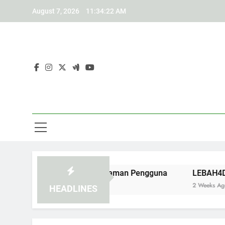
Skip
August 7, 2026
11:34:23 AM
to
content
Cal
Dapatkan 
n Kualitas Pengalaman Pengguna
LEBAH4D sebagai Pl
2 Weeks Ago
HEADLINES