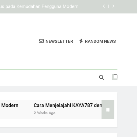
kus pada Kemudahan Pengguna Modern
YA787 dengan Lebih Cepat dan Terarah
ital yang Berorientasi pada Pengguna
NEWSLETTER
RANDOM NEWS
katkan Kualitas Pengalaman Pengguna
kus pada Kemudahan Pengguna Modern
a Untuk Kebutuhan Hiburan Dewasa.
YA787 dengan Lebih Cepat dan Terarah
ital yang Berorientasi pada Pengguna
Cara Menjelajahi KAYA787 dengan Lebih Cepat dan Terara
2 Weeks Ago