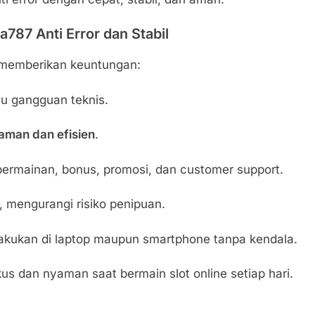
87 Anti Error dan Stabil
 memberikan keuntungan:
au gangguan teknis.
 aman dan efisien
.
permainan, bonus, promosi, dan customer support.
, mengurangi risiko penipuan.
ilakukan di laptop maupun smartphone tanpa kendala.
us dan nyaman saat bermain slot online setiap hari.