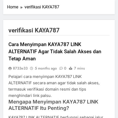
Home
verifikasi KAYA787
verifikasi KAYA787
Cara Menyimpan KAYA787 LINK
ALTERNATIF Agar Tidak Salah Akses dan
Tetap Aman
8733e33
5 months ago
0
7 mins
Pelajari cara menyimpan KAYA787 LINK
ALTERNATIF secara aman agar tidak salah akses,
termasuk verifikasi domain resmi dan tips
menghindari link palsu.
Mengapa Menyimpan KAYA787 LINK
ALTERNATIF Itu Penting?
KAYA787 LINK ALTERNATIF berfungsi sebagai jalur