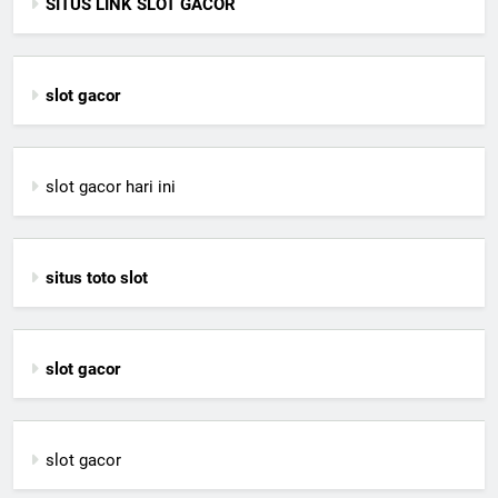
SITUS LINK SLOT GACOR
slot gacor
slot gacor hari ini
situs toto slot
slot gacor
slot gacor