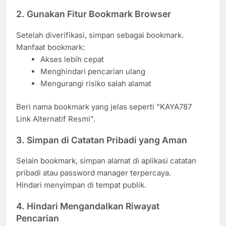
2. Gunakan Fitur Bookmark Browser
Setelah diverifikasi, simpan sebagai bookmark.
Manfaat bookmark:
Akses lebih cepat
Menghindari pencarian ulang
Mengurangi risiko salah alamat
Beri nama bookmark yang jelas seperti “KAYA787
Link Alternatif Resmi”.
3. Simpan di Catatan Pribadi yang Aman
Selain bookmark, simpan alamat di aplikasi catatan
pribadi atau password manager terpercaya.
Hindari menyimpan di tempat publik.
4. Hindari Mengandalkan Riwayat
Pencarian