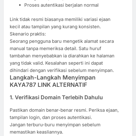
Proses autentikasi berjalan normal
Link tidak resmi biasanya memiliki variasi ejaan
kecil atau tampilan yang kurang konsisten.
Skenario praktis:
Seorang pengguna baru mengetik alamat secara
manual tanpa memeriksa detail. Satu huruf
tambahan menyebabkan ia diarahkan ke halaman
yang tidak valid. Kesalahan seperti ini dapat
dihindari dengan verifikasi sebelum menyimpan.
Langkah-Langkah Menyimpan
KAYA787 LINK ALTERNATIF
1. Verifikasi Domain Terlebih Dahulu
Pastikan domain benar-benar resmi. Periksa ejaan,
tampilan login, dan proses autentikasi.
Jangan terburu-buru menyimpan sebelum
memastikan keasliannya.