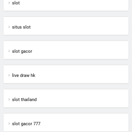
slot
situs slot
slot gacor
live draw hk
slot thailand
slot gacor 777