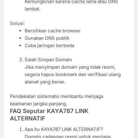
Kemungkinan karena cache lama atau DNS
lambat.
Solusi:
Bersihkan cache browser
Gunakan DNS publik
Coba jaringan berbeda
Salah Simpan Domain
Jika menyimpan domain yang tidak resmi,
segera hapus bookmark dan verifikasi ulang
alamat yang benar.
Pendekatan sistematis membantu menjaga
keamanan jangka panjang.
FAQ Seputar KAYA787 LINK
ALTERNATIF
Apa itu KAYA787 LINK ALTERNATIF?
Domain cadangan resmi untuk menjaga