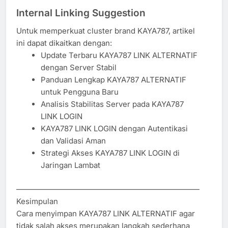
Internal Linking Suggestion
Untuk memperkuat cluster brand KAYA787, artikel
ini dapat dikaitkan dengan:
Update Terbaru KAYA787 LINK ALTERNATIF
dengan Server Stabil
Panduan Lengkap KAYA787 ALTERNATIF
untuk Pengguna Baru
Analisis Stabilitas Server pada KAYA787
LINK LOGIN
KAYA787 LINK LOGIN dengan Autentikasi
dan Validasi Aman
Strategi Akses KAYA787 LINK LOGIN di
Jaringan Lambat
————————————————————————
Kesimpulan
Cara menyimpan KAYA787 LINK ALTERNATIF agar
tidak salah akses merupakan langkah sederhana