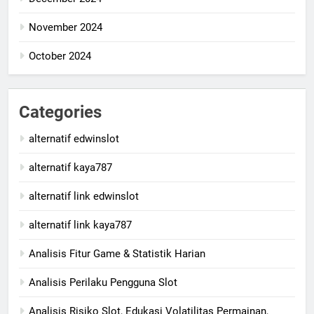
November 2024
October 2024
Categories
alternatif edwinslot
alternatif kaya787
alternatif link edwinslot
alternatif link kaya787
Analisis Fitur Game & Statistik Harian
Analisis Perilaku Pengguna Slot
Analisis Risiko Slot, Edukasi Volatilitas Permainan,