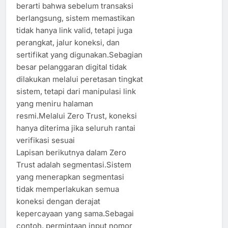
berarti bahwa sebelum transaksi
berlangsung, sistem memastikan
tidak hanya link valid, tetapi juga
perangkat, jalur koneksi, dan
sertifikat yang digunakan.Sebagian
besar pelanggaran digital tidak
dilakukan melalui peretasan tingkat
sistem, tetapi dari manipulasi link
yang meniru halaman
resmi.Melalui Zero Trust, koneksi
hanya diterima jika seluruh rantai
verifikasi sesuai
Lapisan berikutnya dalam Zero
Trust adalah segmentasi.Sistem
yang menerapkan segmentasi
tidak memperlakukan semua
koneksi dengan derajat
kepercayaan yang sama.Sebagai
contoh, permintaan input nomor