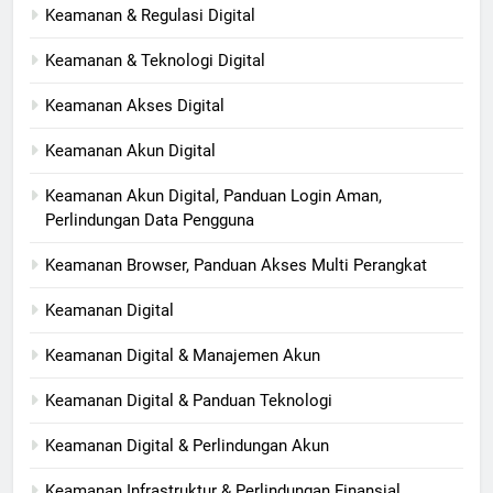
Keamanan & Regulasi Digital
Keamanan & Teknologi Digital
Keamanan Akses Digital
Keamanan Akun Digital
Keamanan Akun Digital, Panduan Login Aman,
Perlindungan Data Pengguna
Keamanan Browser, Panduan Akses Multi Perangkat
Keamanan Digital
Keamanan Digital & Manajemen Akun
Keamanan Digital & Panduan Teknologi
Keamanan Digital & Perlindungan Akun
Keamanan Infrastruktur & Perlindungan Finansial