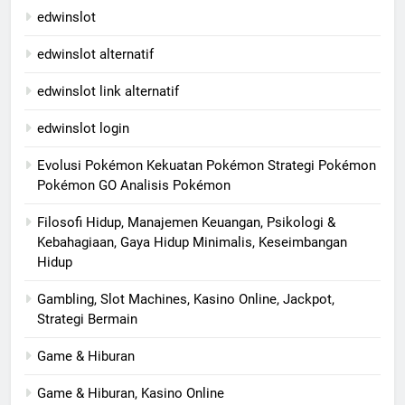
edwinslot
edwinslot alternatif
edwinslot link alternatif
edwinslot login
Evolusi Pokémon Kekuatan Pokémon Strategi Pokémon
Pokémon GO Analisis Pokémon
Filosofi Hidup, Manajemen Keuangan, Psikologi &
Kebahagiaan, Gaya Hidup Minimalis, Keseimbangan
Hidup
Gambling, Slot Machines, Kasino Online, Jackpot,
Strategi Bermain
Game & Hiburan
Game & Hiburan, Kasino Online