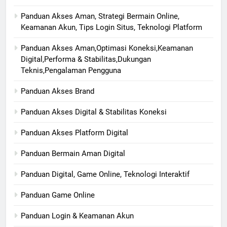
Panduan Akses Aman, Strategi Bermain Online,
Keamanan Akun, Tips Login Situs, Teknologi Platform
Panduan Akses Aman,Optimasi Koneksi,Keamanan
Digital,Performa & Stabilitas,Dukungan
Teknis,Pengalaman Pengguna
Panduan Akses Brand
Panduan Akses Digital & Stabilitas Koneksi
Panduan Akses Platform Digital
Panduan Bermain Aman Digital
Panduan Digital, Game Online, Teknologi Interaktif
Panduan Game Online
Panduan Login & Keamanan Akun