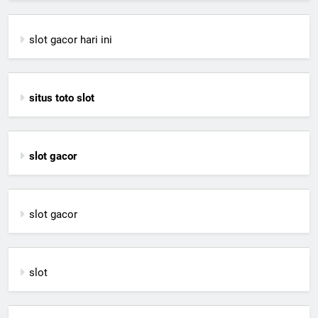
slot gacor hari ini
situs toto slot
slot gacor
slot gacor
slot