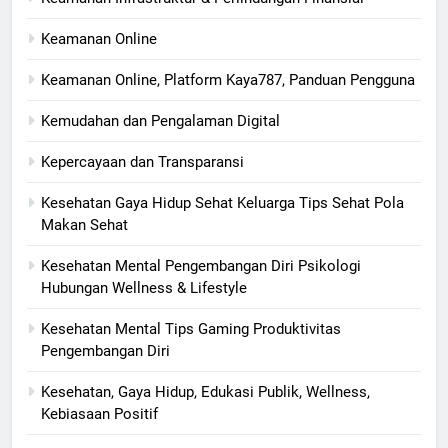
Keamanan Online
Keamanan Online, Platform Kaya787, Panduan Pengguna
Kemudahan dan Pengalaman Digital
Kepercayaan dan Transparansi
Kesehatan Gaya Hidup Sehat Keluarga Tips Sehat Pola
Makan Sehat
Kesehatan Mental Pengembangan Diri Psikologi
Hubungan Wellness & Lifestyle
Kesehatan Mental Tips Gaming Produktivitas
Pengembangan Diri
Kesehatan, Gaya Hidup, Edukasi Publik, Wellness,
Kebiasaan Positif