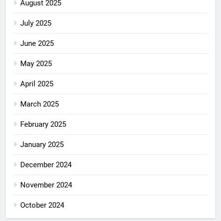
August 2025
July 2025
June 2025
May 2025
April 2025
March 2025
February 2025
January 2025
December 2024
November 2024
October 2024