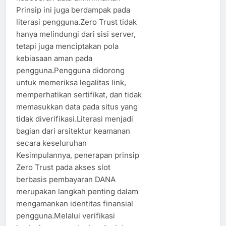
Prinsip ini juga berdampak pada
literasi pengguna.Zero Trust tidak
hanya melindungi dari sisi server,
tetapi juga menciptakan pola
kebiasaan aman pada
pengguna.Pengguna didorong
untuk memeriksa legalitas link,
memperhatikan sertifikat, dan tidak
memasukkan data pada situs yang
tidak diverifikasi.Literasi menjadi
bagian dari arsitektur keamanan
secara keseluruhan
Kesimpulannya, penerapan prinsip
Zero Trust pada akses slot
berbasis pembayaran DANA
merupakan langkah penting dalam
mengamankan identitas finansial
pengguna.Melalui verifikasi