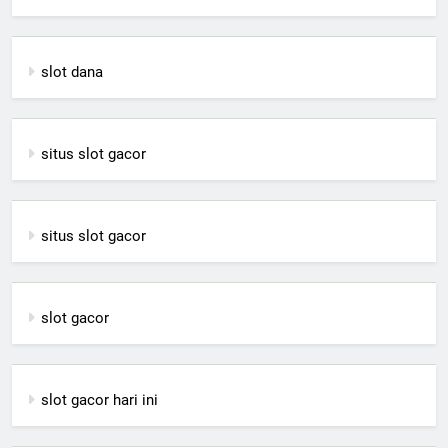
slot dana
situs slot gacor
situs slot gacor
slot gacor
slot gacor hari ini