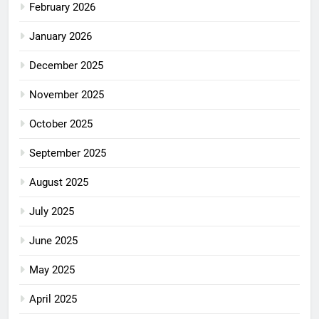
February 2026
January 2026
December 2025
November 2025
October 2025
September 2025
August 2025
July 2025
June 2025
May 2025
April 2025