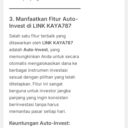
3. Manfaatkan Fitur Auto-
Invest di LINK KAYA787
Salah satu fitur terbaik yang
ditawarkan oleh
LINK KAYA787
adalah
Auto-Invest
, yang
memungkinkan Anda untuk secara
otomatis mengalokasikan dana ke
berbagai instrumen investasi
sesuai dengan pilihan yang telah
ditetapkan. Fitur ini sangat
berguna untuk investor jangka
panjang yang ingin konsisten
berinvestasi tanpa harus
memantau pasar setiap hari.
Keuntungan Auto-Invest: