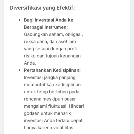
Diversifikasi yang Efektif:
Bagi Investasi Anda ke
Berbagai Instrumen:
Gabungkan saham, obligasi,
reksa dana, dan aset lain
yang sesuai dengan profil
risiko dan tujuan keuangan
Anda.
Pertahankan Kedisiplinan:
Investasi jangka panjang
membutuhkan kedisiplinan
untuk tetap bertahan pada
rencana meskipun pasar
mengalami fluktuasi. Hindari
godaan untuk menarik
investasi Anda terlalu cepat
hanya karena volatilitas