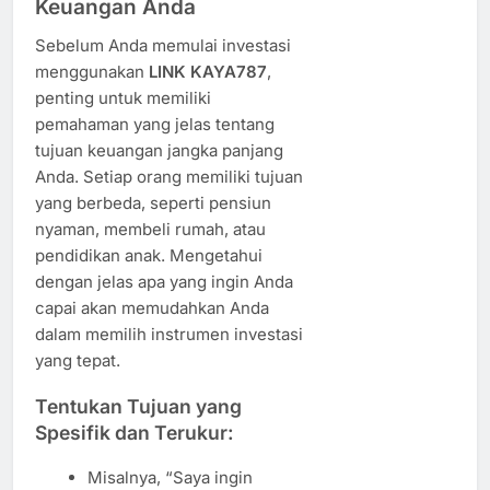
Keuangan Anda
Sebelum Anda memulai investasi
menggunakan
LINK KAYA787
,
penting untuk memiliki
pemahaman yang jelas tentang
tujuan keuangan jangka panjang
Anda. Setiap orang memiliki tujuan
yang berbeda, seperti pensiun
nyaman, membeli rumah, atau
pendidikan anak. Mengetahui
dengan jelas apa yang ingin Anda
capai akan memudahkan Anda
dalam memilih instrumen investasi
yang tepat.
Tentukan Tujuan yang
Spesifik dan Terukur:
Misalnya, “Saya ingin