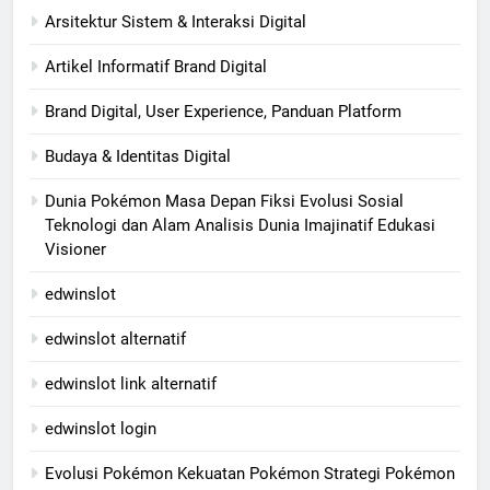
Arsitektur Sistem & Interaksi Digital
Artikel Informatif Brand Digital
Brand Digital, User Experience, Panduan Platform
Budaya & Identitas Digital
Dunia Pokémon Masa Depan Fiksi Evolusi Sosial
Teknologi dan Alam Analisis Dunia Imajinatif Edukasi
Visioner
edwinslot
edwinslot alternatif
edwinslot link alternatif
edwinslot login
Evolusi Pokémon Kekuatan Pokémon Strategi Pokémon