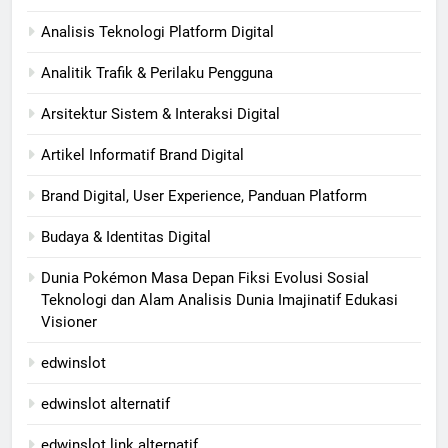
Analisis Teknologi Platform Digital
Analitik Trafik & Perilaku Pengguna
Arsitektur Sistem & Interaksi Digital
Artikel Informatif Brand Digital
Brand Digital, User Experience, Panduan Platform
Budaya & Identitas Digital
Dunia Pokémon Masa Depan Fiksi Evolusi Sosial
Teknologi dan Alam Analisis Dunia Imajinatif Edukasi
Visioner
edwinslot
edwinslot alternatif
edwinslot link alternatif