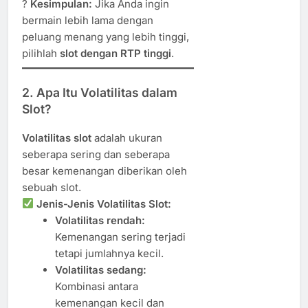
?
Kesimpulan:
Jika Anda ingin
bermain lebih lama dengan
peluang menang yang lebih tinggi,
pilihlah
slot dengan RTP tinggi
.
2. Apa Itu Volatilitas dalam
Slot?
Volatilitas slot
adalah ukuran
seberapa sering dan seberapa
besar kemenangan diberikan oleh
sebuah slot.
Jenis-Jenis Volatilitas Slot:
Volatilitas rendah:
Kemenangan sering terjadi
tetapi jumlahnya kecil.
Volatilitas sedang:
Kombinasi antara
kemenangan kecil dan