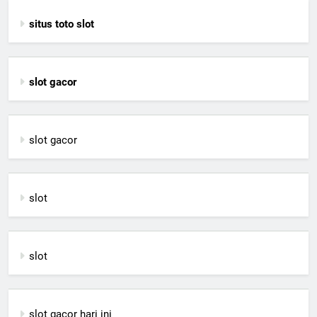
situs toto slot
slot gacor
slot gacor
slot
slot
slot gacor hari ini