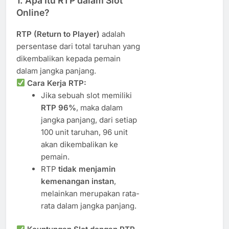
1. Apa Itu RTP dalam Slot
Online?
RTP (Return to Player)
adalah
persentase dari total taruhan yang
dikembalikan kepada pemain
dalam jangka panjang.
Cara Kerja RTP:
Jika sebuah slot memiliki
RTP 96%
, maka dalam
jangka panjang, dari setiap
100 unit taruhan, 96 unit
akan dikembalikan ke
pemain.
RTP
tidak menjamin
kemenangan instan
,
melainkan merupakan rata-
rata dalam jangka panjang.