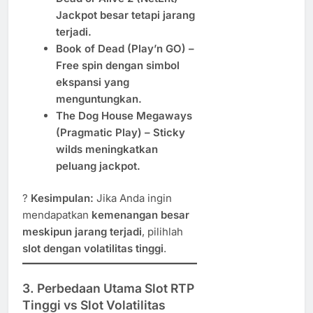
Jackpot besar tetapi jarang
terjadi.
Book of Dead (Play’n GO) –
Free spin dengan simbol
ekspansi yang
menguntungkan.
The Dog House Megaways
(Pragmatic Play) – Sticky
wilds meningkatkan
peluang jackpot.
?
Kesimpulan:
Jika Anda ingin
mendapatkan
kemenangan besar
meskipun jarang terjadi
, pilihlah
slot dengan volatilitas tinggi
.
3. Perbedaan Utama Slot RTP
Tinggi vs Slot Volatilitas