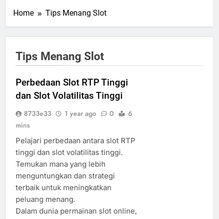
Home
Tips Menang Slot
Tips Menang Slot
Perbedaan Slot RTP Tinggi
dan Slot Volatilitas Tinggi
8733e33
1 year ago
0
6
mins
Pelajari perbedaan antara slot RTP
tinggi dan slot volatilitas tinggi.
Temukan mana yang lebih
menguntungkan dan strategi
terbaik untuk meningkatkan
peluang menang.
Dalam dunia permainan slot online,