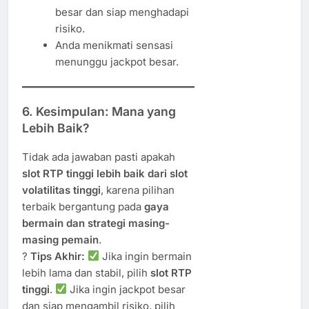
besar dan siap menghadapi
risiko.
Anda menikmati sensasi
menunggu jackpot besar.
6. Kesimpulan: Mana yang
Lebih Baik?
Tidak ada jawaban pasti apakah
slot RTP tinggi lebih baik dari slot
volatilitas tinggi
, karena pilihan
terbaik bergantung pada
gaya
bermain dan strategi masing-
masing pemain
.
?
Tips Akhir:
Jika ingin bermain
lebih lama dan stabil, pilih
slot RTP
tinggi
.
Jika ingin jackpot besar
dan siap mengambil risiko, pilih