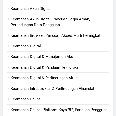
Keamanan Akun Digital
Keamanan Akun Digital, Panduan Login Aman,
Perlindungan Data Pengguna
Keamanan Browser, Panduan Akses Multi Perangkat
Keamanan Digital
Keamanan Digital & Manajemen Akun
Keamanan Digital & Panduan Teknologi
Keamanan Digital & Perlindungan Akun
Keamanan Infrastruktur & Perlindungan Finansial
Keamanan Online
Keamanan Online, Platform Kaya787, Panduan Pengguna