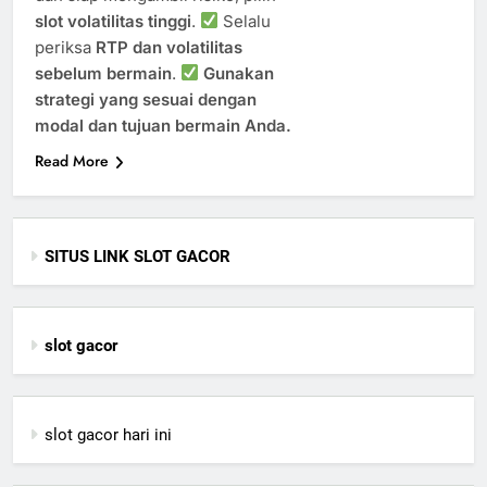
slot volatilitas tinggi
.
Selalu
periksa
RTP dan volatilitas
sebelum bermain
.
Gunakan
strategi yang sesuai dengan
modal dan tujuan bermain Anda.
Read More
SITUS LINK SLOT GACOR
slot gacor
slot gacor hari ini