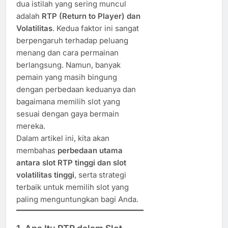
dua istilah yang sering muncul
adalah
RTP (Return to Player) dan
Volatilitas
. Kedua faktor ini sangat
berpengaruh terhadap peluang
menang dan cara permainan
berlangsung. Namun, banyak
pemain yang masih bingung
dengan perbedaan keduanya dan
bagaimana memilih slot yang
sesuai dengan gaya bermain
mereka.
Dalam artikel ini, kita akan
membahas
perbedaan utama
antara slot RTP tinggi dan slot
volatilitas tinggi
, serta strategi
terbaik untuk memilih slot yang
paling menguntungkan bagi Anda.