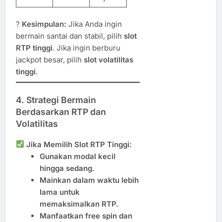
?
Kesimpulan:
Jika Anda ingin
bermain santai dan stabil, pilih
slot
RTP tinggi
. Jika ingin berburu
jackpot besar, pilih
slot volatilitas
tinggi
.
4. Strategi Bermain
Berdasarkan RTP dan
Volatilitas
Jika Memilih Slot RTP Tinggi:
Gunakan modal kecil
hingga sedang.
Mainkan dalam waktu lebih
lama untuk
memaksimalkan RTP.
Manfaatkan free spin dan