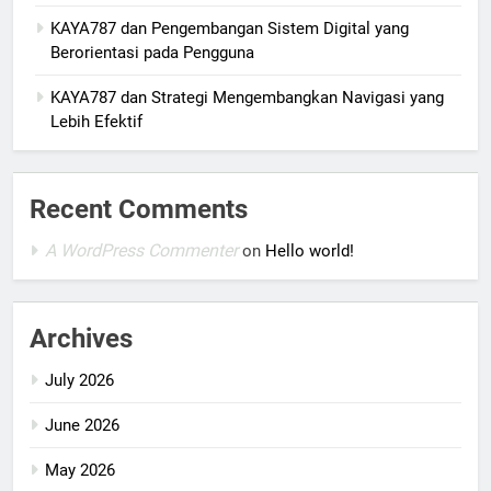
KAYA787 dan Pengembangan Sistem Digital yang
Berorientasi pada Pengguna
KAYA787 dan Strategi Mengembangkan Navigasi yang
Lebih Efektif
Recent Comments
A WordPress Commenter
on
Hello world!
Archives
July 2026
June 2026
May 2026