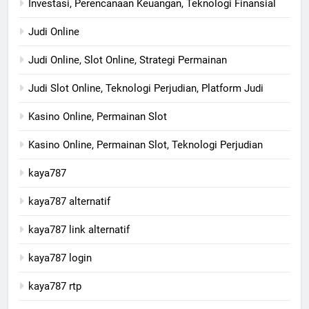
Investasi, Perencanaan Keuangan, Teknologi Finansial
Judi Online
Judi Online, Slot Online, Strategi Permainan
Judi Slot Online, Teknologi Perjudian, Platform Judi
Kasino Online, Permainan Slot
Kasino Online, Permainan Slot, Teknologi Perjudian
kaya787
kaya787 alternatif
kaya787 link alternatif
kaya787 login
kaya787 rtp