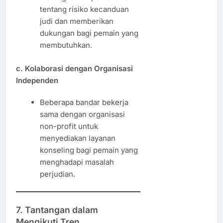
tentang risiko kecanduan
judi dan memberikan
dukungan bagi pemain yang
membutuhkan.
c. Kolaborasi dengan Organisasi
Independen
Beberapa bandar bekerja
sama dengan organisasi
non-profit untuk
menyediakan layanan
konseling bagi pemain yang
menghadapi masalah
perjudian.
7. Tantangan dalam
Mengikuti Tren