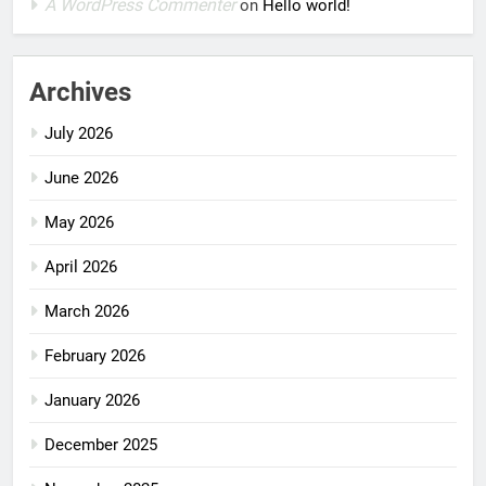
A WordPress Commenter
on
Hello world!
Archives
July 2026
June 2026
May 2026
April 2026
March 2026
February 2026
January 2026
December 2025