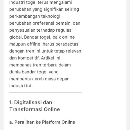
Industri togel terus mengalami
perubahan yang signifikan seiring
perkembangan teknologi,
perubahan preferensi pemain, dan
penyesuaian terhadap regulasi
global. Bandar togel, baik online
maupun offline, harus beradaptasi
dengan tren ini untuk tetap relevan
dan kompetitif. Artikel ini
membahas tren terbaru dalam
dunia bandar togel yang
membentuk arah masa depan
industri ini.
1. Digitalisasi dan
Transformasi Online
a. Peralihan ke Platform Online