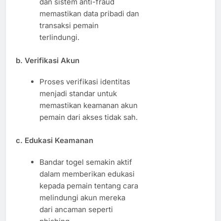
dan sistem anti-fraud
memastikan data pribadi dan
transaksi pemain
terlindungi.
b. Verifikasi Akun
Proses verifikasi identitas
menjadi standar untuk
memastikan keamanan akun
pemain dari akses tidak sah.
c. Edukasi Keamanan
Bandar togel semakin aktif
dalam memberikan edukasi
kepada pemain tentang cara
melindungi akun mereka
dari ancaman seperti