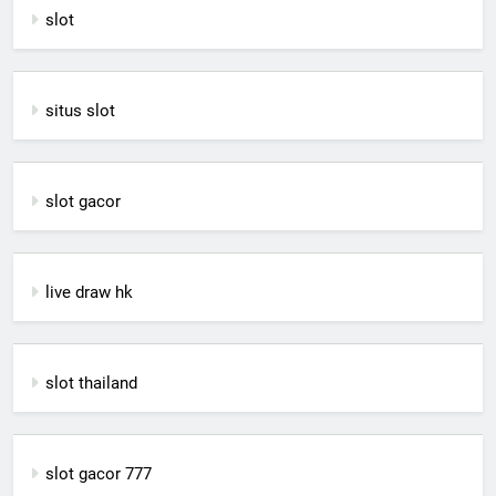
slot
situs slot
slot gacor
live draw hk
slot thailand
slot gacor 777