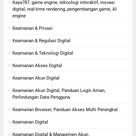
Kaya787, game engine, teknologi interaktif, inovasi
digital, real-time rendering, pengembangan game, AI
engine
Keamanan & Privasi
Keamanan & Regulasi Digital
Keamanan & Teknologi Digital
Keamanan Akses Digital
Keamanan Akun Digital
Keamanan Akun Digital, Panduan Login Aman,
Perlindungan Data Pengguna
Keamanan Browser, Panduan Akses Multi Perangkat
Keamanan Digital
Keamanan Digital & Manajemen Akun