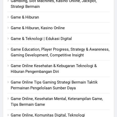
Gambling, Slot Machines, Kasino Online, Jackpot,
Strategi Bermain
Game & Hiburan
Game & Hiburan, Kasino Online
Game & Teknologi | Edukasi Digital
Game Education, Player Progress, Strategy & Awareness,
Gaming Development, Competitive Insight
Game Online Kesehatan & Kebugaran Teknologi &
Hiburan Pengembangan Diri
Game Online Tips Gaming Strategi Bermain Taktik
Permainan Pengelolaan Sumber Daya
Game Online, Kesehatan Mental, Keterampilan Game,
Tips Bermain Game
Game Online, Komunitas Digital, Teknologi