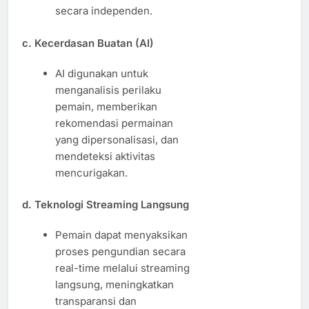
secara independen.
c. Kecerdasan Buatan (AI)
AI digunakan untuk
menganalisis perilaku
pemain, memberikan
rekomendasi permainan
yang dipersonalisasi, dan
mendeteksi aktivitas
mencurigakan.
d. Teknologi Streaming Langsung
Pemain dapat menyaksikan
proses pengundian secara
real-time melalui streaming
langsung, meningkatkan
transparansi dan