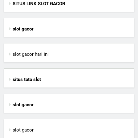
SITUS LINK SLOT GACOR
slot gacor
slot gacor hari ini
situs toto slot
slot gacor
slot gacor