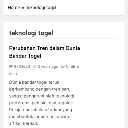
Home
teknologi togel
teknologi togel
Perubahan Tren dalam Dunia
Bandar Togel
8733e33
2 years ago
0
6
mins
Dunia bandar togel terus
berkembang dengan tren baru
yang dipengaruhi oleh teknologi,
preferensi pemain, dan regulasi.
Pelajari perubahan terkini yang
membentuk industri ini dalam
artikel berikut.