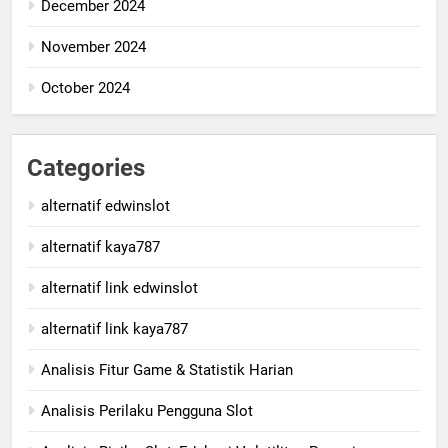
December 2024
November 2024
October 2024
Categories
alternatif edwinslot
alternatif kaya787
alternatif link edwinslot
alternatif link kaya787
Analisis Fitur Game & Statistik Harian
Analisis Perilaku Pengguna Slot