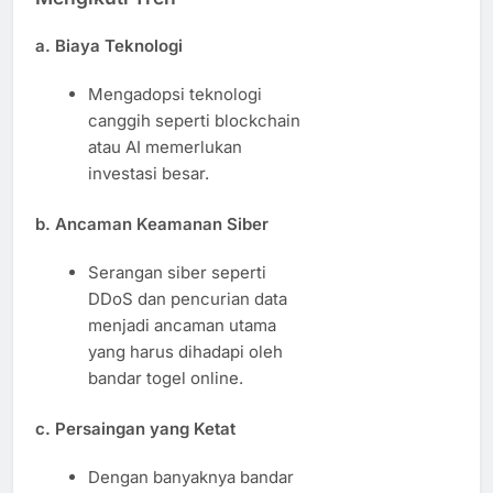
a. Biaya Teknologi
Mengadopsi teknologi
canggih seperti blockchain
atau AI memerlukan
investasi besar.
b. Ancaman Keamanan Siber
Serangan siber seperti
DDoS dan pencurian data
menjadi ancaman utama
yang harus dihadapi oleh
bandar togel online.
c. Persaingan yang Ketat
Dengan banyaknya bandar