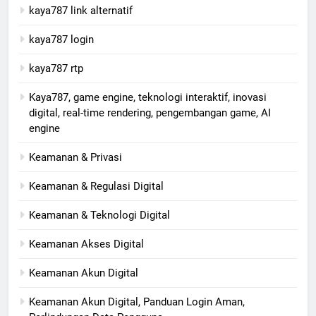
kaya787 link alternatif
kaya787 login
kaya787 rtp
Kaya787, game engine, teknologi interaktif, inovasi
digital, real-time rendering, pengembangan game, AI
engine
Keamanan & Privasi
Keamanan & Regulasi Digital
Keamanan & Teknologi Digital
Keamanan Akses Digital
Keamanan Akun Digital
Keamanan Akun Digital, Panduan Login Aman,