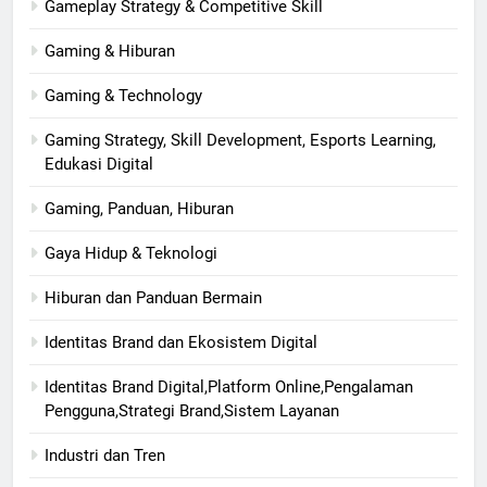
Gameplay Strategy & Competitive Skill
Gaming & Hiburan
Gaming & Technology
Gaming Strategy, Skill Development, Esports Learning,
Edukasi Digital
Gaming, Panduan, Hiburan
Gaya Hidup & Teknologi
Hiburan dan Panduan Bermain
Identitas Brand dan Ekosistem Digital
Identitas Brand Digital,Platform Online,Pengalaman
Pengguna,Strategi Brand,Sistem Layanan
Industri dan Tren