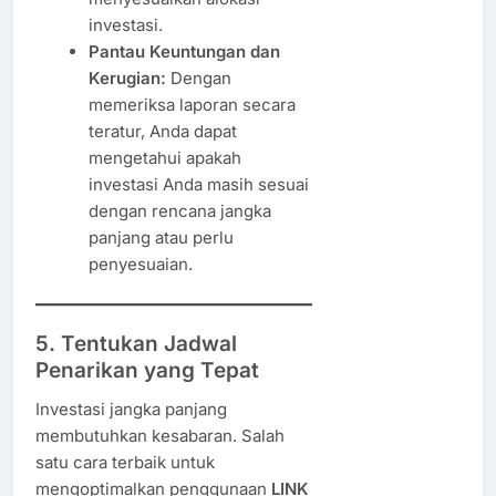
investasi.
Pantau Keuntungan dan
Kerugian:
Dengan
memeriksa laporan secara
teratur, Anda dapat
mengetahui apakah
investasi Anda masih sesuai
dengan rencana jangka
panjang atau perlu
penyesuaian.
5. Tentukan Jadwal
Penarikan yang Tepat
Investasi jangka panjang
membutuhkan kesabaran. Salah
satu cara terbaik untuk
mengoptimalkan penggunaan
LINK