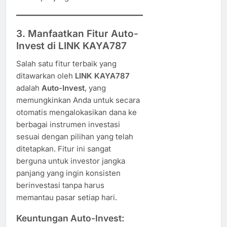
3. Manfaatkan Fitur Auto-
Invest di LINK KAYA787
Salah satu fitur terbaik yang
ditawarkan oleh
LINK KAYA787
adalah
Auto-Invest
, yang
memungkinkan Anda untuk secara
otomatis mengalokasikan dana ke
berbagai instrumen investasi
sesuai dengan pilihan yang telah
ditetapkan. Fitur ini sangat
berguna untuk investor jangka
panjang yang ingin konsisten
berinvestasi tanpa harus
memantau pasar setiap hari.
Keuntungan Auto-Invest: