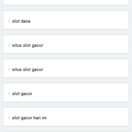
slot dana
situs slot gacor
situs slot gacor
slot gacor
slot gacor hari ini