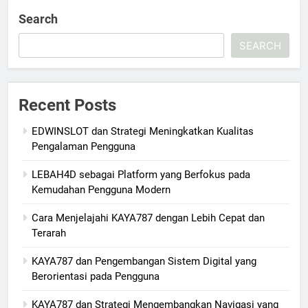
Search
SEARCH
Recent Posts
EDWINSLOT dan Strategi Meningkatkan Kualitas
Pengalaman Pengguna
LEBAH4D sebagai Platform yang Berfokus pada
Kemudahan Pengguna Modern
Cara Menjelajahi KAYA787 dengan Lebih Cepat dan
Terarah
KAYA787 dan Pengembangan Sistem Digital yang
Berorientasi pada Pengguna
KAYA787 dan Strategi Mengembangkan Navigasi yang