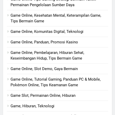
Permainan Pengelolaan Sumber Daya
Game Online, Kesehatan Mental, Keterampilan Game,
Tips Bermain Game
Game Online, Komunitas Digital, Teknologi
Game Online, Panduan, Promosi Kasino
Game Online, Pembelajaran, Hiburan Sehat,
Keseimbangan Hidup, Tips Bermain Game
Game Online, Slot Demo, Gaya Bermain
Game Online, Tutorial Gaming, Panduan PC & Mobile,
Pokémon Online, Tips Keamanan Game
Game Slot, Permainan Online, Hiburan
Game, Hiburan, Teknologi