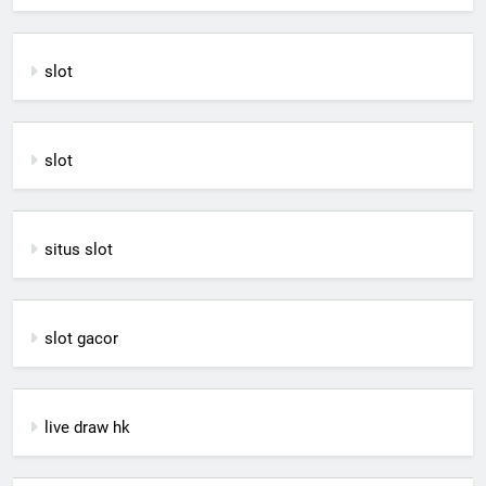
slot
slot
situs slot
slot gacor
live draw hk