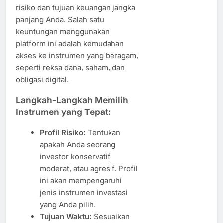
risiko dan tujuan keuangan jangka
panjang Anda. Salah satu
keuntungan menggunakan
platform ini adalah kemudahan
akses ke instrumen yang beragam,
seperti reksa dana, saham, dan
obligasi digital.
Langkah-Langkah Memilih
Instrumen yang Tepat:
Profil Risiko:
Tentukan
apakah Anda seorang
investor konservatif,
moderat, atau agresif. Profil
ini akan mempengaruhi
jenis instrumen investasi
yang Anda pilih.
Tujuan Waktu:
Sesuaikan