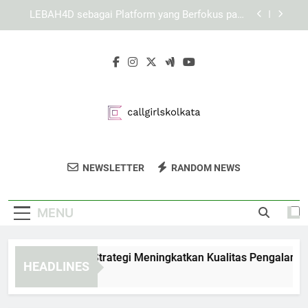
Skip
Cara Menjelajahi KAYA787 dengan Lebih Cepat
to
dan Terarah
content
KAYA787 dan Pengembangan Sistem Digital yang
Berorientasi pada Pengguna
EDWINSLOT dan Strategi Meningkatkan Kualitas
Pengalaman Pengguna
LEBAH4D sebagai Platform yang Berfokus pada
Kemudahan Pengguna Modern
Cara Menjelajahi KAYA787 dengan Lebih Cepat
dan Terarah
Call Girls Kolkata
Dapatkan Layanan Panggilan Profesional
KAYA787 dan Pengembangan Sistem Digital yang
NEWSLETTER
RANDOM NEWS
Berorientasi pada Pengguna
Di Kolkata. Layanan Terpercaya Untuk
Kebutuhan Hiburan Dewasa.
MENU
WINSLOT dan Strategi Meningkatkan Kualitas Pengalaman P
HEADLINES
Weeks Ago