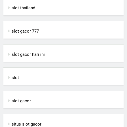
slot thailand
slot gacor 777
slot gacor hari ini
slot
slot gacor
situs slot gacor