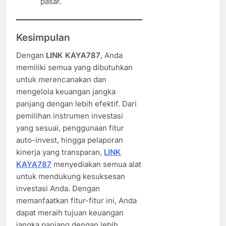
pasar.
Kesimpulan
Dengan
LINK KAYA787
, Anda
memiliki semua yang dibutuhkan
untuk merencanakan dan
mengelola keuangan jangka
panjang dengan lebih efektif. Dari
pemilihan instrumen investasi
yang sesuai, penggunaan fitur
auto-invest, hingga pelaporan
kinerja yang transparan,
LINK
KAYA787
menyediakan semua alat
untuk mendukung kesuksesan
investasi Anda. Dengan
memanfaatkan fitur-fitur ini, Anda
dapat meraih tujuan keuangan
jangka panjang dengan lebih