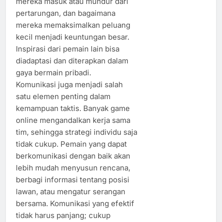
mereka masuk atau mundur dari
pertarungan, dan bagaimana
mereka memaksimalkan peluang
kecil menjadi keuntungan besar.
Inspirasi dari pemain lain bisa
diadaptasi dan diterapkan dalam
gaya bermain pribadi.
Komunikasi juga menjadi salah
satu elemen penting dalam
kemampuan taktis. Banyak game
online mengandalkan kerja sama
tim, sehingga strategi individu saja
tidak cukup. Pemain yang dapat
berkomunikasi dengan baik akan
lebih mudah menyusun rencana,
berbagi informasi tentang posisi
lawan, atau mengatur serangan
bersama. Komunikasi yang efektif
tidak harus panjang; cukup