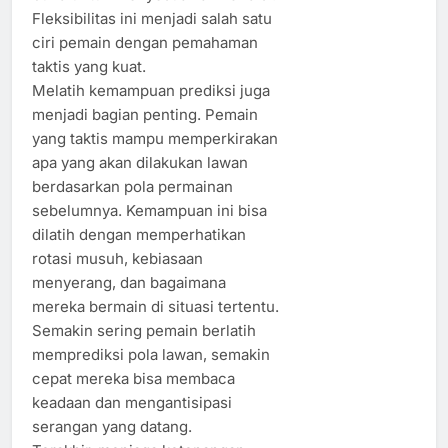
Fleksibilitas ini menjadi salah satu
ciri pemain dengan pemahaman
taktis yang kuat.
Melatih kemampuan prediksi juga
menjadi bagian penting. Pemain
yang taktis mampu memperkirakan
apa yang akan dilakukan lawan
berdasarkan pola permainan
sebelumnya. Kemampuan ini bisa
dilatih dengan memperhatikan
rotasi musuh, kebiasaan
menyerang, dan bagaimana
mereka bermain di situasi tertentu.
Semakin sering pemain berlatih
memprediksi pola lawan, semakin
cepat mereka bisa membaca
keadaan dan mengantisipasi
serangan yang datang.