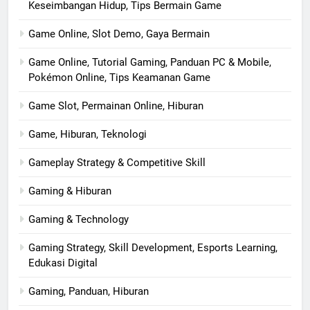
Keseimbangan Hidup, Tips Bermain Game
Game Online, Slot Demo, Gaya Bermain
Game Online, Tutorial Gaming, Panduan PC & Mobile,
Pokémon Online, Tips Keamanan Game
Game Slot, Permainan Online, Hiburan
Game, Hiburan, Teknologi
Gameplay Strategy & Competitive Skill
Gaming & Hiburan
Gaming & Technology
Gaming Strategy, Skill Development, Esports Learning,
Edukasi Digital
Gaming, Panduan, Hiburan