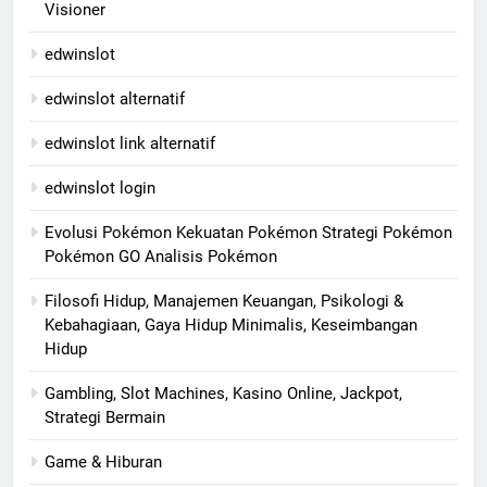
Visioner
edwinslot
edwinslot alternatif
edwinslot link alternatif
edwinslot login
Evolusi Pokémon Kekuatan Pokémon Strategi Pokémon
Pokémon GO Analisis Pokémon
Filosofi Hidup, Manajemen Keuangan, Psikologi &
Kebahagiaan, Gaya Hidup Minimalis, Keseimbangan
Hidup
Gambling, Slot Machines, Kasino Online, Jackpot,
Strategi Bermain
Game & Hiburan