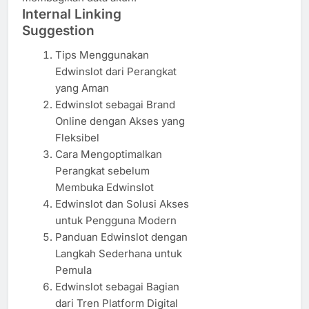
Internal Linking
Suggestion
Tips Menggunakan
Edwinslot dari Perangkat
yang Aman
Edwinslot sebagai Brand
Online dengan Akses yang
Fleksibel
Cara Mengoptimalkan
Perangkat sebelum
Membuka Edwinslot
Edwinslot dan Solusi Akses
untuk Pengguna Modern
Panduan Edwinslot dengan
Langkah Sederhana untuk
Pemula
Edwinslot sebagai Bagian
dari Tren Platform Digital