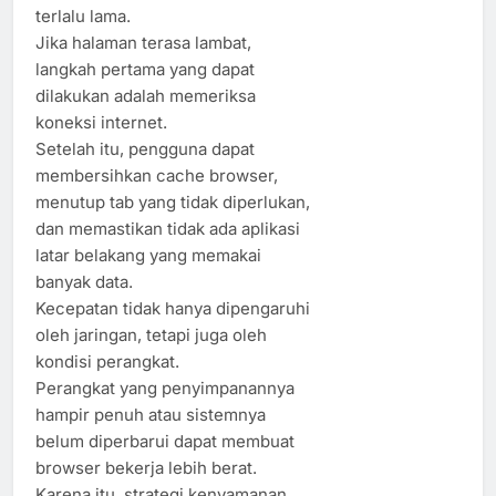
terlalu lama.
Jika halaman terasa lambat,
langkah pertama yang dapat
dilakukan adalah memeriksa
koneksi internet.
Setelah itu, pengguna dapat
membersihkan cache browser,
menutup tab yang tidak diperlukan,
dan memastikan tidak ada aplikasi
latar belakang yang memakai
banyak data.
Kecepatan tidak hanya dipengaruhi
oleh jaringan, tetapi juga oleh
kondisi perangkat.
Perangkat yang penyimpanannya
hampir penuh atau sistemnya
belum diperbarui dapat membuat
browser bekerja lebih berat.
Karena itu, strategi kenyamanan