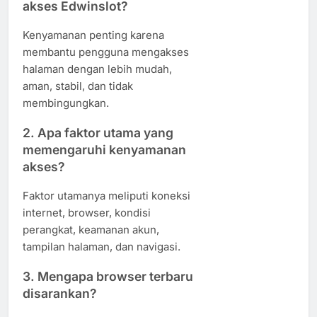
akses Edwinslot?
Kenyamanan penting karena
membantu pengguna mengakses
halaman dengan lebih mudah,
aman, stabil, dan tidak
membingungkan.
2. Apa faktor utama yang
memengaruhi kenyamanan
akses?
Faktor utamanya meliputi koneksi
internet, browser, kondisi
perangkat, keamanan akun,
tampilan halaman, dan navigasi.
3. Mengapa browser terbaru
disarankan?