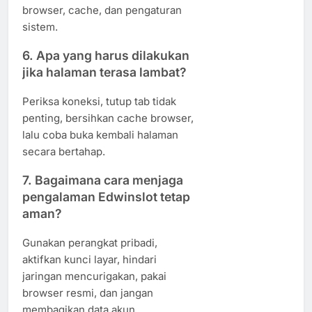
browser, cache, dan pengaturan
sistem.
6. Apa yang harus dilakukan
jika halaman terasa lambat?
Periksa koneksi, tutup tab tidak
penting, bersihkan cache browser,
lalu coba buka kembali halaman
secara bertahap.
7. Bagaimana cara menjaga
pengalaman Edwinslot tetap
aman?
Gunakan perangkat pribadi,
aktifkan kunci layar, hindari
jaringan mencurigakan, pakai
browser resmi, dan jangan
membagikan data akun.