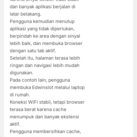
dan banyak aplikasi berjalan di
latar belakang.
Pengguna kemudian menutup
aplikasi yang tidak diperlukan,
berpindah ke area dengan sinyal
lebih baik, dan membuka browser
dengan satu tab aktif.
Setelah itu, halaman terasa lebih
ringan dan navigasi lebih mudah
digunakan.
Pada contoh lain, pengguna
membuka Edwinslot melalui laptop
di rumah.
Koneksi WiFi stabil, tetapi browser
terasa berat karena cache
menumpuk dan banyak ekstensi
aktif.
Pengguna membersihkan cache,