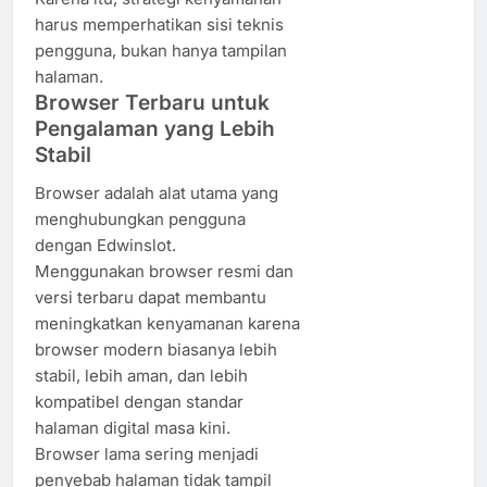
harus memperhatikan sisi teknis
pengguna, bukan hanya tampilan
halaman.
Browser Terbaru untuk
Pengalaman yang Lebih
Stabil
Browser adalah alat utama yang
menghubungkan pengguna
dengan Edwinslot.
Menggunakan browser resmi dan
versi terbaru dapat membantu
meningkatkan kenyamanan karena
browser modern biasanya lebih
stabil, lebih aman, dan lebih
kompatibel dengan standar
halaman digital masa kini.
Browser lama sering menjadi
penyebab halaman tidak tampil