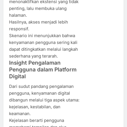
menonaktifkan ekstensi yang tidak
penting, lalu membuka ulang
halaman.
Hasilnya, akses menjadi lebih
responsif.
Skenario ini menunjukkan bahwa
kenyamanan pengguna sering kali
dapat ditingkatkan melalui langkah
sederhana yang terarah.
Insight Pengalaman
Pengguna dalam Platform
Digital
Dari sudut pandang pengalaman
pengguna, kenyamanan digital
dibangun melalui tiga aspek utama:
kejelasan, kestabilan, dan
keamanan.
Kejelasan berarti pengguna