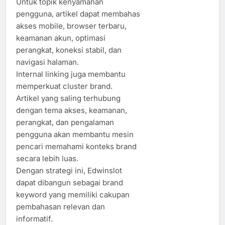
Untuk topik kenyamanan
pengguna, artikel dapat membahas
akses mobile, browser terbaru,
keamanan akun, optimasi
perangkat, koneksi stabil, dan
navigasi halaman.
Internal linking juga membantu
memperkuat cluster brand.
Artikel yang saling terhubung
dengan tema akses, keamanan,
perangkat, dan pengalaman
pengguna akan membantu mesin
pencari memahami konteks brand
secara lebih luas.
Dengan strategi ini, Edwinslot
dapat dibangun sebagai brand
keyword yang memiliki cakupan
pembahasan relevan dan
informatif.