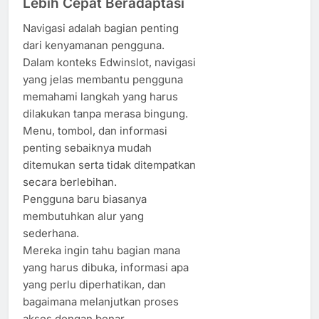
Lebih Cepat Beradaptasi
Navigasi adalah bagian penting
dari kenyamanan pengguna.
Dalam konteks Edwinslot, navigasi
yang jelas membantu pengguna
memahami langkah yang harus
dilakukan tanpa merasa bingung.
Menu, tombol, dan informasi
penting sebaiknya mudah
ditemukan serta tidak ditempatkan
secara berlebihan.
Pengguna baru biasanya
membutuhkan alur yang
sederhana.
Mereka ingin tahu bagian mana
yang harus dibuka, informasi apa
yang perlu diperhatikan, dan
bagaimana melanjutkan proses
akses dengan benar.