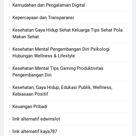
Kemudahan dan Pengalaman Digital
Kepercayaan dan Transparansi
Kesehatan Gaya Hidup Sehat Keluarga Tips Sehat Pola
Makan Sehat
Kesehatan Mental Pengembangan Diri Psikologi
Hubungan Wellness & Lifestyle
Kesehatan Mental Tips Gaming Produktivitas
Pengembangan Diri
Kesehatan, Gaya Hidup, Edukasi Publik, Wellness,
Kebiasaan Positif
Keuangan Pribadi
link alternatif edwinslot
link alternatif kaya787