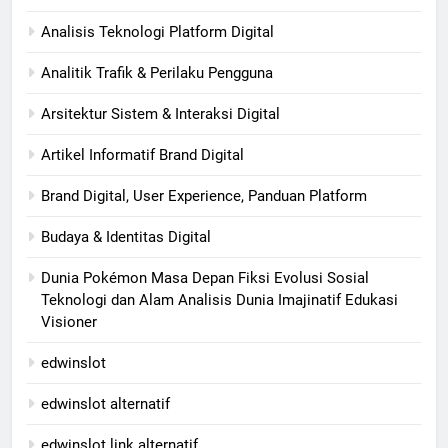
Analisis Teknologi Platform Digital
Analitik Trafik & Perilaku Pengguna
Arsitektur Sistem & Interaksi Digital
Artikel Informatif Brand Digital
Brand Digital, User Experience, Panduan Platform
Budaya & Identitas Digital
Dunia Pokémon Masa Depan Fiksi Evolusi Sosial
Teknologi dan Alam Analisis Dunia Imajinatif Edukasi
Visioner
edwinslot
edwinslot alternatif
edwinslot link alternatif