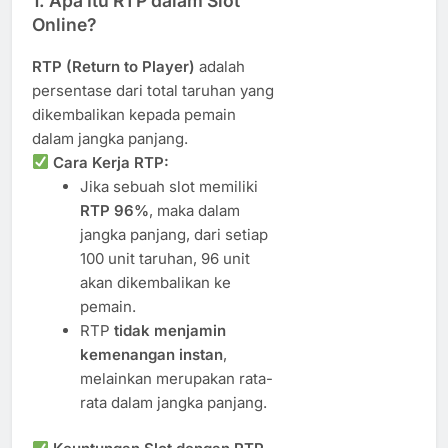
1. Apa Itu RTP dalam Slot
Online?
RTP (Return to Player)
adalah
persentase dari total taruhan yang
dikembalikan kepada pemain
dalam jangka panjang.
Cara Kerja RTP:
Jika sebuah slot memiliki
RTP 96%
, maka dalam
jangka panjang, dari setiap
100 unit taruhan, 96 unit
akan dikembalikan ke
pemain.
RTP
tidak menjamin
kemenangan instan
,
melainkan merupakan rata-
rata dalam jangka panjang.