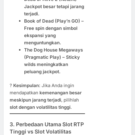
Jackpot besar tetapi jarang
terjadi.
Book of Dead (Play’n GO) –
Free spin dengan simbol
ekspansi yang
menguntungkan.
The Dog House Megaways
(Pragmatic Play) – Sticky
wilds meningkatkan
peluang jackpot.
?
Kesimpulan:
Jika Anda ingin
mendapatkan
kemenangan besar
meskipun jarang terjadi
, pilihlah
slot dengan volatilitas tinggi
.
3. Perbedaan Utama Slot RTP
Tinggi vs Slot Volatilitas