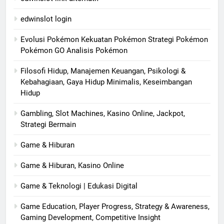
edwinslot login
Evolusi Pokémon Kekuatan Pokémon Strategi Pokémon
Pokémon GO Analisis Pokémon
Filosofi Hidup, Manajemen Keuangan, Psikologi &
Kebahagiaan, Gaya Hidup Minimalis, Keseimbangan
Hidup
Gambling, Slot Machines, Kasino Online, Jackpot,
Strategi Bermain
Game & Hiburan
Game & Hiburan, Kasino Online
Game & Teknologi | Edukasi Digital
Game Education, Player Progress, Strategy & Awareness,
Gaming Development, Competitive Insight