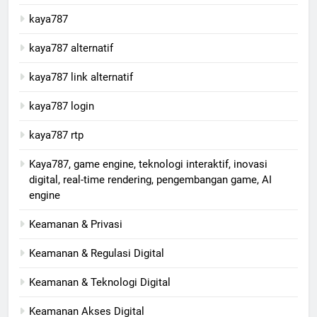
kaya787
kaya787 alternatif
kaya787 link alternatif
kaya787 login
kaya787 rtp
Kaya787, game engine, teknologi interaktif, inovasi
digital, real-time rendering, pengembangan game, AI
engine
Keamanan & Privasi
Keamanan & Regulasi Digital
Keamanan & Teknologi Digital
Keamanan Akses Digital