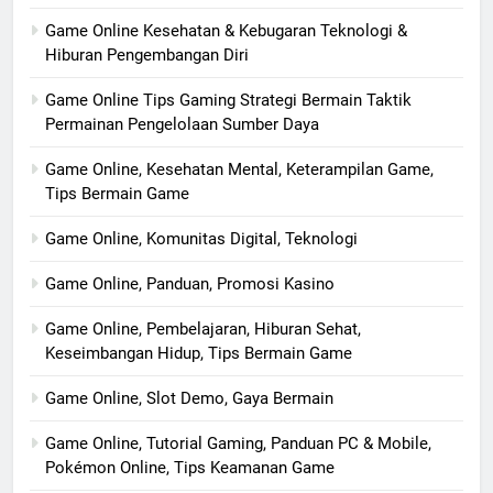
Game Online Kesehatan & Kebugaran Teknologi &
Hiburan Pengembangan Diri
Game Online Tips Gaming Strategi Bermain Taktik
Permainan Pengelolaan Sumber Daya
Game Online, Kesehatan Mental, Keterampilan Game,
Tips Bermain Game
Game Online, Komunitas Digital, Teknologi
Game Online, Panduan, Promosi Kasino
Game Online, Pembelajaran, Hiburan Sehat,
Keseimbangan Hidup, Tips Bermain Game
Game Online, Slot Demo, Gaya Bermain
Game Online, Tutorial Gaming, Panduan PC & Mobile,
Pokémon Online, Tips Keamanan Game