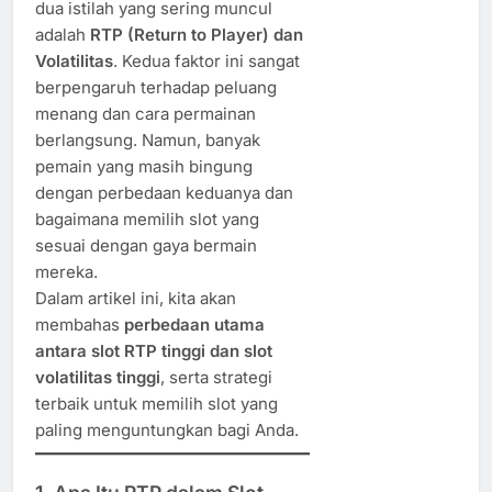
dua istilah yang sering muncul
adalah
RTP (Return to Player) dan
Volatilitas
. Kedua faktor ini sangat
berpengaruh terhadap peluang
menang dan cara permainan
berlangsung. Namun, banyak
pemain yang masih bingung
dengan perbedaan keduanya dan
bagaimana memilih slot yang
sesuai dengan gaya bermain
mereka.
Dalam artikel ini, kita akan
membahas
perbedaan utama
antara slot RTP tinggi dan slot
volatilitas tinggi
, serta strategi
terbaik untuk memilih slot yang
paling menguntungkan bagi Anda.