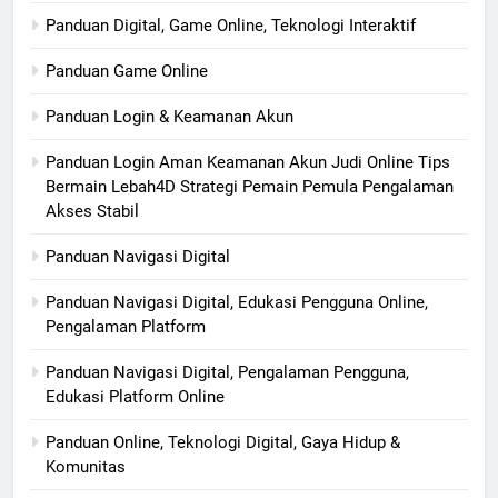
Panduan Digital, Game Online, Teknologi Interaktif
Panduan Game Online
Panduan Login & Keamanan Akun
Panduan Login Aman Keamanan Akun Judi Online Tips
Bermain Lebah4D Strategi Pemain Pemula Pengalaman
Akses Stabil
Panduan Navigasi Digital
Panduan Navigasi Digital, Edukasi Pengguna Online,
Pengalaman Platform
Panduan Navigasi Digital, Pengalaman Pengguna,
Edukasi Platform Online
Panduan Online, Teknologi Digital, Gaya Hidup &
Komunitas