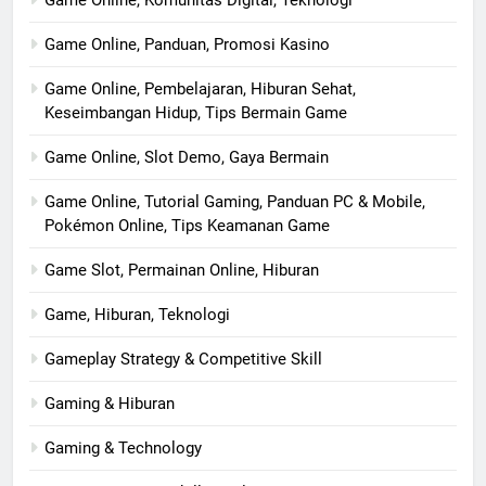
Game Online, Panduan, Promosi Kasino
Game Online, Pembelajaran, Hiburan Sehat,
Keseimbangan Hidup, Tips Bermain Game
Game Online, Slot Demo, Gaya Bermain
Game Online, Tutorial Gaming, Panduan PC & Mobile,
Pokémon Online, Tips Keamanan Game
Game Slot, Permainan Online, Hiburan
Game, Hiburan, Teknologi
Gameplay Strategy & Competitive Skill
Gaming & Hiburan
Gaming & Technology