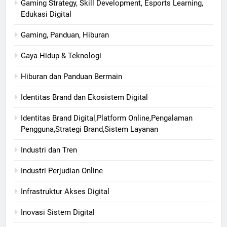
Gaming Strategy, Skill Development, Esports Learning,
Edukasi Digital
Gaming, Panduan, Hiburan
Gaya Hidup & Teknologi
Hiburan dan Panduan Bermain
Identitas Brand dan Ekosistem Digital
Identitas Brand Digital,Platform Online,Pengalaman
Pengguna,Strategi Brand,Sistem Layanan
Industri dan Tren
Industri Perjudian Online
Infrastruktur Akses Digital
Inovasi Sistem Digital