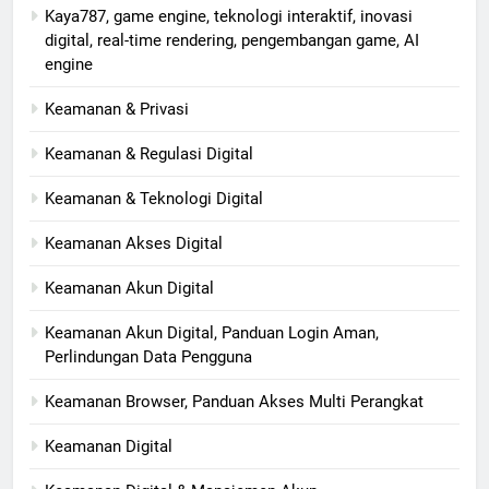
Kaya787, game engine, teknologi interaktif, inovasi
digital, real-time rendering, pengembangan game, AI
engine
Keamanan & Privasi
Keamanan & Regulasi Digital
Keamanan & Teknologi Digital
Keamanan Akses Digital
Keamanan Akun Digital
Keamanan Akun Digital, Panduan Login Aman,
Perlindungan Data Pengguna
Keamanan Browser, Panduan Akses Multi Perangkat
Keamanan Digital