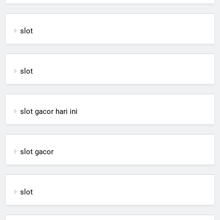
slot
slot
slot gacor hari ini
slot gacor
slot