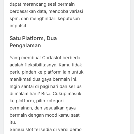
dapat merancang sesi bermain
berdasarkan data, mencoba variasi
spin, dan menghindari keputusan
impulsif.
Satu Platform, Dua
Pengalaman
Yang membuat Corlaslot berbeda
adalah fleksibilitasnya. Kamu tidak
perlu pindah ke platform lain untuk
menikmati dua gaya bermain ini.
Ingin santai di pagi hari dan serius
di malam hari? Bisa. Cukup masuk
ke platform, pilih kategori
permainan, dan sesuaikan gaya
bermain dengan mood kamu saat
itu.
Semua slot tersedia di versi demo