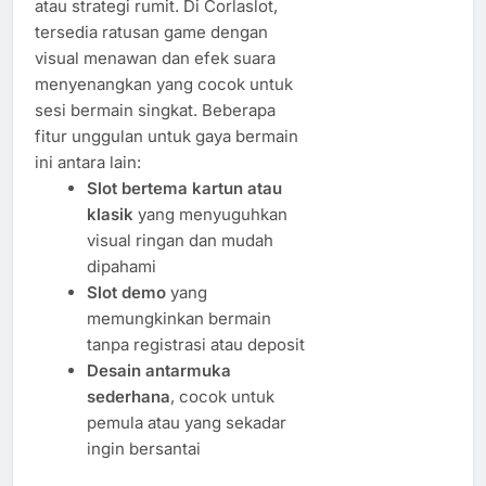
atau strategi rumit. Di Corlaslot,
tersedia ratusan game dengan
visual menawan dan efek suara
menyenangkan yang cocok untuk
sesi bermain singkat. Beberapa
fitur unggulan untuk gaya bermain
ini antara lain:
Slot bertema kartun atau
klasik
yang menyuguhkan
visual ringan dan mudah
dipahami
Slot demo
yang
memungkinkan bermain
tanpa registrasi atau deposit
Desain antarmuka
sederhana
, cocok untuk
pemula atau yang sekadar
ingin bersantai