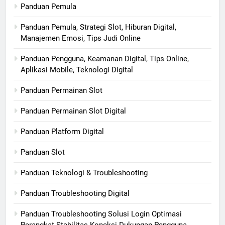
Panduan Pemula
Panduan Pemula, Strategi Slot, Hiburan Digital,
Manajemen Emosi, Tips Judi Online
Panduan Pengguna, Keamanan Digital, Tips Online,
Aplikasi Mobile, Teknologi Digital
Panduan Permainan Slot
Panduan Permainan Slot Digital
Panduan Platform Digital
Panduan Slot
Panduan Teknologi & Troubleshooting
Panduan Troubleshooting Digital
Panduan Troubleshooting Solusi Login Optimasi
Perangkat Stabilitas Koneksi Dukungan Pengguna