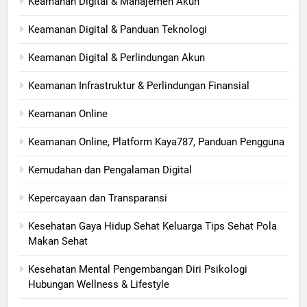
Keamanan Digital & Manajemen Akun
Keamanan Digital & Panduan Teknologi
Keamanan Digital & Perlindungan Akun
Keamanan Infrastruktur & Perlindungan Finansial
Keamanan Online
Keamanan Online, Platform Kaya787, Panduan Pengguna
Kemudahan dan Pengalaman Digital
Kepercayaan dan Transparansi
Kesehatan Gaya Hidup Sehat Keluarga Tips Sehat Pola
Makan Sehat
Kesehatan Mental Pengembangan Diri Psikologi
Hubungan Wellness & Lifestyle