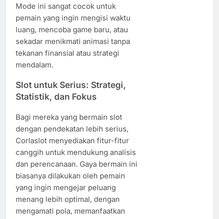
Mode ini sangat cocok untuk
pemain yang ingin mengisi waktu
luang, mencoba game baru, atau
sekadar menikmati animasi tanpa
tekanan finansial atau strategi
mendalam.
Slot untuk Serius: Strategi,
Statistik, dan Fokus
Bagi mereka yang bermain slot
dengan pendekatan lebih serius,
Corlaslot menyediakan fitur-fitur
canggih untuk mendukung analisis
dan perencanaan. Gaya bermain ini
biasanya dilakukan oleh pemain
yang ingin mengejar peluang
menang lebih optimal, dengan
mengamati pola, memanfaatkan