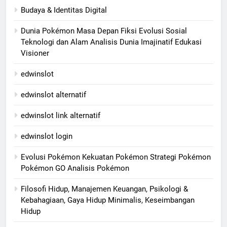
Budaya & Identitas Digital
Dunia Pokémon Masa Depan Fiksi Evolusi Sosial
Teknologi dan Alam Analisis Dunia Imajinatif Edukasi
Visioner
edwinslot
edwinslot alternatif
edwinslot link alternatif
edwinslot login
Evolusi Pokémon Kekuatan Pokémon Strategi Pokémon
Pokémon GO Analisis Pokémon
Filosofi Hidup, Manajemen Keuangan, Psikologi &
Kebahagiaan, Gaya Hidup Minimalis, Keseimbangan
Hidup