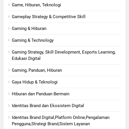
Game, Hiburan, Teknologi
Gameplay Strategy & Competitive Skill
Gaming & Hiburan
Gaming & Technology
Gaming Strategy, Skill Development, Esports Learning,
Edukasi Digital
Gaming, Panduan, Hiburan
Gaya Hidup & Teknologi
Hiburan dan Panduan Bermain
Identitas Brand dan Ekosistem Digital
Identitas Brand Digital,Platform Online,Pengalaman
Pengguna,Strategi Brand,Sistem Layanan