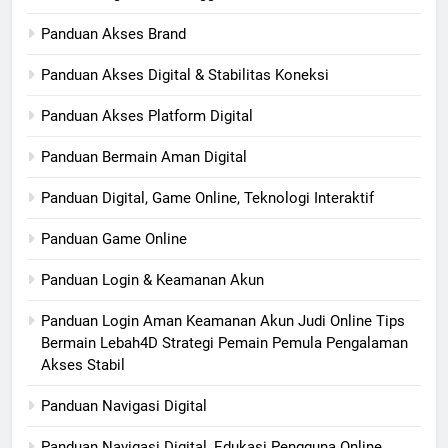
Panduan Akses Brand
Panduan Akses Digital & Stabilitas Koneksi
Panduan Akses Platform Digital
Panduan Bermain Aman Digital
Panduan Digital, Game Online, Teknologi Interaktif
Panduan Game Online
Panduan Login & Keamanan Akun
Panduan Login Aman Keamanan Akun Judi Online Tips
Bermain Lebah4D Strategi Pemain Pemula Pengalaman
Akses Stabil
Panduan Navigasi Digital
Panduan Navigasi Digital, Edukasi Pengguna Online,