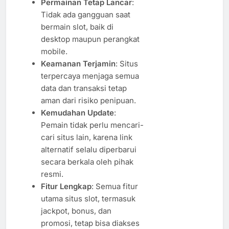
Permainan Tetap Lancar
:
Tidak ada gangguan saat
bermain slot, baik di
desktop maupun perangkat
mobile.
Keamanan Terjamin
: Situs
terpercaya menjaga semua
data dan transaksi tetap
aman dari risiko penipuan.
Kemudahan Update
:
Pemain tidak perlu mencari-
cari situs lain, karena link
alternatif selalu diperbarui
secara berkala oleh pihak
resmi.
Fitur Lengkap
: Semua fitur
utama situs slot, termasuk
jackpot, bonus, dan
promosi, tetap bisa diakses