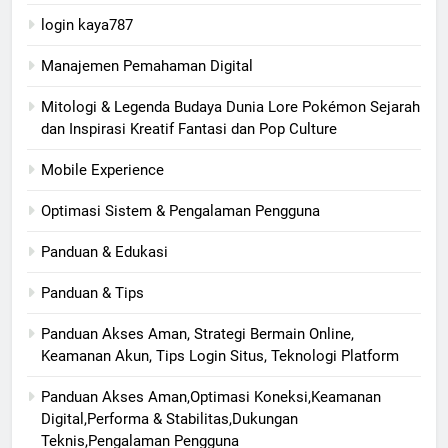
login kaya787
Manajemen Pemahaman Digital
Mitologi & Legenda Budaya Dunia Lore Pokémon Sejarah
dan Inspirasi Kreatif Fantasi dan Pop Culture
Mobile Experience
Optimasi Sistem & Pengalaman Pengguna
Panduan & Edukasi
Panduan & Tips
Panduan Akses Aman, Strategi Bermain Online,
Keamanan Akun, Tips Login Situs, Teknologi Platform
Panduan Akses Aman,Optimasi Koneksi,Keamanan
Digital,Performa & Stabilitas,Dukungan
Teknis,Pengalaman Pengguna