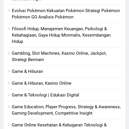
Evolusi Pokémon Kekuatan Pokémon Strategi Pokémon
Pokémon GO Analisis Pokémon
Filosofi Hidup, Manajemen Keuangan, Psikologi &
Kebahagiaan, Gaya Hidup Minimalis, Keseimbangan
Hidup
Gambling, Slot Machines, Kasino Online, Jackpot,
Strategi Bermain
Game & Hiburan
Game & Hiburan, Kasino Online
Game & Teknologi | Edukasi Digital
Game Education, Player Progress, Strategy & Awareness,
Gaming Development, Competitive Insight
Game Online Kesehatan & Kebugaran Teknologi &