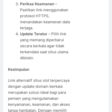
Periksa Keamanan
–
Pastikan link menggunakan
protokol HTTPS,
menandakan keamanan data
terjaga.
Update Teratur
– Pilih link
yang memang diperbarui
secara berkala agar tidak
terkendala saat situs utama
diblokir.
Kesimpulan
Link alternatif situs slot terpercaya
dengan update domain berkala
merupakan solusi ideal bagi para
pemain yang mengutamakan
kenyamanan, keamanan, dan akses
tanpa hambatan. Dengan memilih