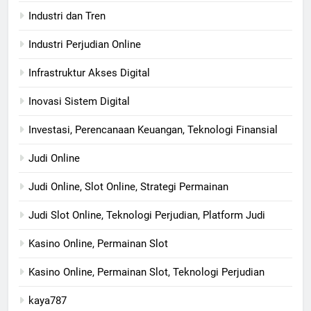
Industri dan Tren
Industri Perjudian Online
Infrastruktur Akses Digital
Inovasi Sistem Digital
Investasi, Perencanaan Keuangan, Teknologi Finansial
Judi Online
Judi Online, Slot Online, Strategi Permainan
Judi Slot Online, Teknologi Perjudian, Platform Judi
Kasino Online, Permainan Slot
Kasino Online, Permainan Slot, Teknologi Perjudian
kaya787