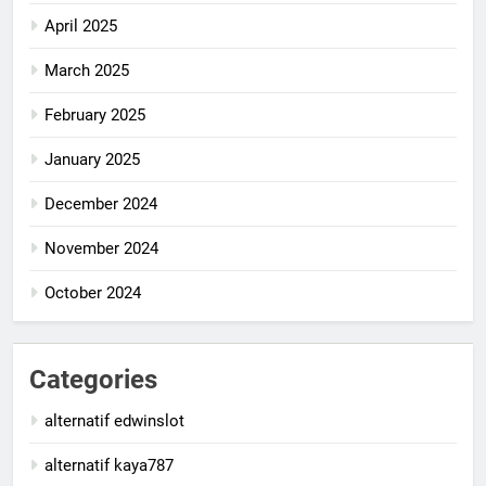
April 2025
March 2025
February 2025
January 2025
December 2024
November 2024
October 2024
Categories
alternatif edwinslot
alternatif kaya787