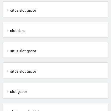
situs slot gacor
slot dana
situs slot gacor
situs slot gacor
slot gacor