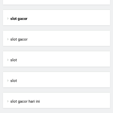
slot gacor
slot gacor
slot
slot
slot gacor hari ini