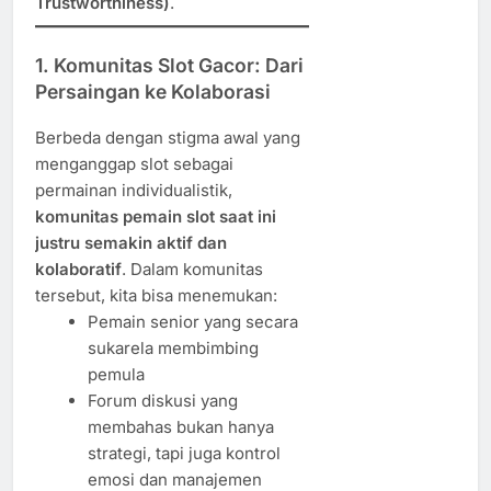
Trustworthiness)
.
1.
Komunitas Slot Gacor: Dari
Persaingan ke Kolaborasi
Berbeda dengan stigma awal yang
menganggap slot sebagai
permainan individualistik,
komunitas pemain slot saat ini
justru semakin aktif dan
kolaboratif
. Dalam komunitas
tersebut, kita bisa menemukan:
Pemain senior yang secara
sukarela membimbing
pemula
Forum diskusi yang
membahas bukan hanya
strategi, tapi juga kontrol
emosi dan manajemen