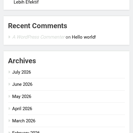
Lebih Efektif
Recent Comments
A WordPress Commenter
on
Hello world!
Archives
July 2026
June 2026
May 2026
April 2026
March 2026