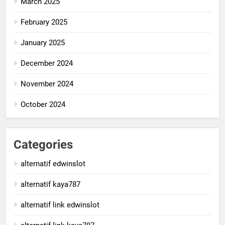
March 2025
February 2025
January 2025
December 2024
November 2024
October 2024
Categories
alternatif edwinslot
alternatif kaya787
alternatif link edwinslot