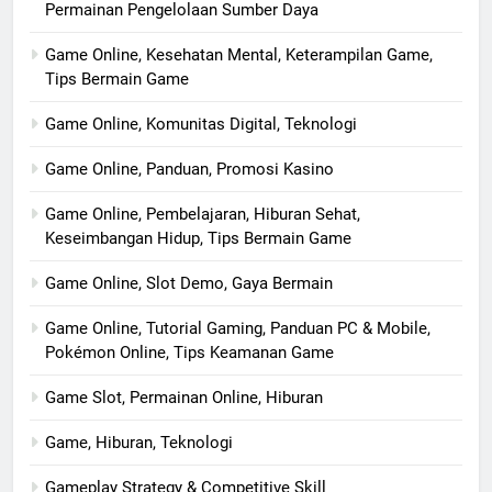
Permainan Pengelolaan Sumber Daya
Game Online, Kesehatan Mental, Keterampilan Game,
Tips Bermain Game
Game Online, Komunitas Digital, Teknologi
Game Online, Panduan, Promosi Kasino
Game Online, Pembelajaran, Hiburan Sehat,
Keseimbangan Hidup, Tips Bermain Game
Game Online, Slot Demo, Gaya Bermain
Game Online, Tutorial Gaming, Panduan PC & Mobile,
Pokémon Online, Tips Keamanan Game
Game Slot, Permainan Online, Hiburan
Game, Hiburan, Teknologi
Gameplay Strategy & Competitive Skill