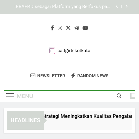
Skip
Cara Menjelajahi KAYA787 dengan Lebih Cepat
to
dan Terarah
content
KAYA787 dan Pengembangan Sistem Digital yang
Berorientasi pada Pengguna
EDWINSLOT dan Strategi Meningkatkan Kualitas
Pengalaman Pengguna
LEBAH4D sebagai Platform yang Berfokus pada
Kemudahan Pengguna Modern
Cara Menjelajahi KAYA787 dengan Lebih Cepat
dan Terarah
Call Girls Kolkata
Dapatkan Layanan Panggilan Profesional
KAYA787 dan Pengembangan Sistem Digital yang
NEWSLETTER
RANDOM NEWS
Berorientasi pada Pengguna
Di Kolkata. Layanan Terpercaya Untuk
Kebutuhan Hiburan Dewasa.
MENU
WINSLOT dan Strategi Meningkatkan Kualitas Pengalaman P
HEADLINES
Weeks Ago