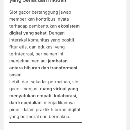
Slot gacor bertanggung jawab
memberikan kontribusi nyata
terhadap pembentukan
ekosistem
digital yang sehat
. Dengan
interaksi komunitas yang positif,
fitur etis, dan edukasi yang
terintegrasi, permainan ini
menjelma menjadi
jembatan
antara hiburan dan transformasi
sosial
.
Lebih dari sekadar permainan, slot
gacor menjadi
ruang virtual yang
menyatukan empati, kolaborasi,
dan kepedulian
, menjadikannya
pionir dalam praktik hiburan digital
yang bermoral dan bermakna.