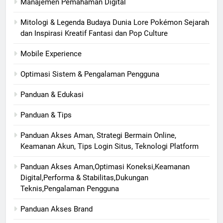
Manajemen Pemahaman Digital
Mitologi & Legenda Budaya Dunia Lore Pokémon Sejarah
dan Inspirasi Kreatif Fantasi dan Pop Culture
Mobile Experience
Optimasi Sistem & Pengalaman Pengguna
Panduan & Edukasi
Panduan & Tips
Panduan Akses Aman, Strategi Bermain Online,
Keamanan Akun, Tips Login Situs, Teknologi Platform
Panduan Akses Aman,Optimasi Koneksi,Keamanan
Digital,Performa & Stabilitas,Dukungan
Teknis,Pengalaman Pengguna
Panduan Akses Brand