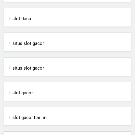
slot dana
situs slot gacor
situs slot gacor
slot gacor
slot gacor hari ini