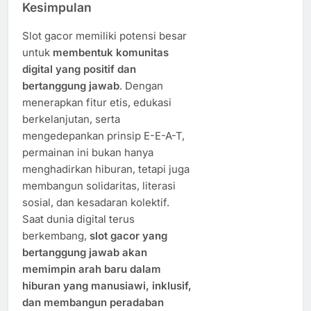
Kesimpulan
Slot gacor memiliki potensi besar
untuk
membentuk komunitas
digital yang positif dan
bertanggung jawab
. Dengan
menerapkan fitur etis, edukasi
berkelanjutan, serta
mengedepankan prinsip E-E-A-T,
permainan ini bukan hanya
menghadirkan hiburan, tetapi juga
membangun solidaritas, literasi
sosial, dan kesadaran kolektif.
Saat dunia digital terus
berkembang,
slot gacor yang
bertanggung jawab akan
memimpin arah baru dalam
hiburan yang manusiawi, inklusif,
dan membangun peradaban