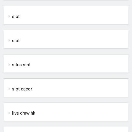
slot
slot
situs slot
slot gacor
live draw hk