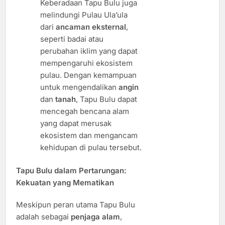
Keberadaan Tapu Bulu juga
melindungi Pulau Ula’ula
dari
ancaman eksternal
,
seperti badai atau
perubahan iklim yang dapat
mempengaruhi ekosistem
pulau. Dengan kemampuan
untuk mengendalikan
angin
dan
tanah
, Tapu Bulu dapat
mencegah bencana alam
yang dapat merusak
ekosistem dan mengancam
kehidupan di pulau tersebut.
Tapu Bulu dalam Pertarungan:
Kekuatan yang Mematikan
Meskipun peran utama Tapu Bulu
adalah sebagai
penjaga alam
,