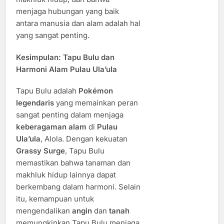
menjaga hubungan yang baik
antara manusia dan alam adalah hal
yang sangat penting.
Kesimpulan: Tapu Bulu dan
Harmoni Alam Pulau Ula’ula
Tapu Bulu adalah
Pokémon
legendaris
yang memainkan peran
sangat penting dalam menjaga
keberagaman alam
di
Pulau
Ula’ula
, Alola. Dengan kekuatan
Grassy Surge
, Tapu Bulu
memastikan bahwa tanaman dan
makhluk hidup lainnya dapat
berkembang dalam harmoni. Selain
itu, kemampuan untuk
mengendalikan
angin
dan
tanah
memungkinkan Tapu Bulu menjaga