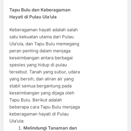
Tapu Bulu dan Keberagaman
Hayati di Pulau Ula’ula
Keberagaman hayati adalah salah
satu kekuatan utama dari Pulau
Ula’ula, dan Tapu Bulu memegang
peran penting dalam menjaga
keseimbangan antara berbagai
spesies yang hidup di pulau
tersebut. Tanah yang subur, udara
yang bersih, dan aliran air yang
stabil semua bergantung pada
keseimbangan yang dijaga oleh
Tapu Bulu. Berikut adalah
beberapa cara Tapu Bulu menjaga
keberagaman hayati di Pulau
Ula’ula:
Melindungi Tanaman dan