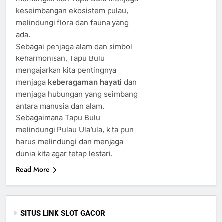
keseimbangan ekosistem pulau,
melindungi flora dan fauna yang
ada.
Sebagai penjaga alam dan simbol
keharmonisan, Tapu Bulu
mengajarkan kita pentingnya
menjaga
keberagaman hayati
dan
menjaga hubungan yang seimbang
antara manusia dan alam.
Sebagaimana Tapu Bulu
melindungi Pulau Ula’ula, kita pun
harus melindungi dan menjaga
dunia kita agar tetap lestari.
Read More
SITUS LINK SLOT GACOR