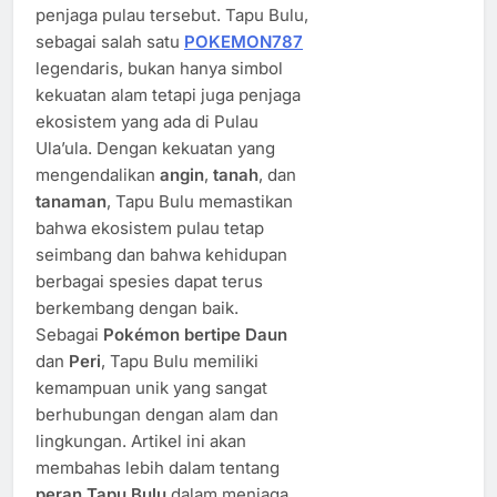
penjaga pulau tersebut. Tapu Bulu,
sebagai salah satu
POKEMON787
legendaris, bukan hanya simbol
kekuatan alam tetapi juga penjaga
ekosistem yang ada di Pulau
Ula’ula. Dengan kekuatan yang
mengendalikan
angin
,
tanah
, dan
tanaman
, Tapu Bulu memastikan
bahwa ekosistem pulau tetap
seimbang dan bahwa kehidupan
berbagai spesies dapat terus
berkembang dengan baik.
Sebagai
Pokémon bertipe Daun
dan
Peri
, Tapu Bulu memiliki
kemampuan unik yang sangat
berhubungan dengan alam dan
lingkungan. Artikel ini akan
membahas lebih dalam tentang
peran Tapu Bulu
dalam menjaga