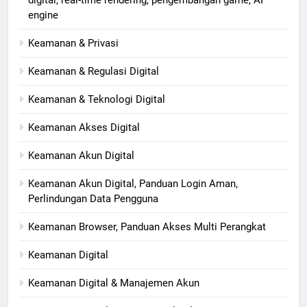
digital, real-time rendering, pengembangan game, AI
engine
Keamanan & Privasi
Keamanan & Regulasi Digital
Keamanan & Teknologi Digital
Keamanan Akses Digital
Keamanan Akun Digital
Keamanan Akun Digital, Panduan Login Aman,
Perlindungan Data Pengguna
Keamanan Browser, Panduan Akses Multi Perangkat
Keamanan Digital
Keamanan Digital & Manajemen Akun