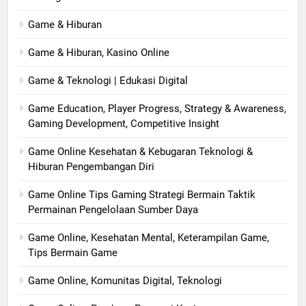
Game & Hiburan
Game & Hiburan, Kasino Online
Game & Teknologi | Edukasi Digital
Game Education, Player Progress, Strategy & Awareness,
Gaming Development, Competitive Insight
Game Online Kesehatan & Kebugaran Teknologi &
Hiburan Pengembangan Diri
Game Online Tips Gaming Strategi Bermain Taktik
Permainan Pengelolaan Sumber Daya
Game Online, Kesehatan Mental, Keterampilan Game,
Tips Bermain Game
Game Online, Komunitas Digital, Teknologi