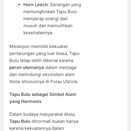
Horn Leech
: Serangan yang
memungkinkan Tapu Bulu
menyerap energi dari
musuh dan memulihkan
kesehatannya.
Meskipun memiliki kekuatan
pertarungan yang luar biasa, Tapu
Bulu tetap lebih dikenal karena
peran utamanya
dalam menjaga
dan melindungi ekosistem alam
Alola, khususnya di Pulau Ula’ula.
Tapu Bulu sebagai Simbol Alam
yang Harmonis
Dalam budaya masyarakat Alola,
Tapu Bulu
dihormati bukan hanya
karena kekuatannya dalam