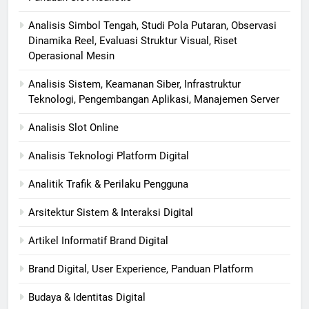
Analisis Simbol Tengah, Studi Pola Putaran, Observasi
Dinamika Reel, Evaluasi Struktur Visual, Riset
Operasional Mesin
Analisis Sistem, Keamanan Siber, Infrastruktur
Teknologi, Pengembangan Aplikasi, Manajemen Server
Analisis Slot Online
Analisis Teknologi Platform Digital
Analitik Trafik & Perilaku Pengguna
Arsitektur Sistem & Interaksi Digital
Artikel Informatif Brand Digital
Brand Digital, User Experience, Panduan Platform
Budaya & Identitas Digital