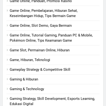
Game Online, Panduan, Promosi Kasino
Game Online, Pembelajaran, Hiburan Sehat,
Keseimbangan Hidup, Tips Bermain Game
Game Online, Slot Demo, Gaya Bermain
Game Online, Tutorial Gaming, Panduan PC & Mobile,
Pokémon Online, Tips Keamanan Game
Game Slot, Permainan Online, Hiburan
Game, Hiburan, Teknologi
Gameplay Strategy & Competitive Skill
Gaming & Hiburan
Gaming & Technology
Gaming Strategy, Skill Development, Esports Learning,
Edukasi Digital