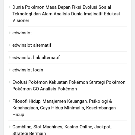
Dunia Pokémon Masa Depan Fiksi Evolusi Sosial
Teknologi dan Alam Analisis Dunia Imajinatif Edukasi
Visioner
edwinslot
edwinslot alternatif
edwinslot link alternatif
edwinslot login
Evolusi Pokémon Kekuatan Pokémon Strategi Pokémon
Pokémon GO Analisis Pokémon
Filosofi Hidup, Manajemen Keuangan, Psikologi &
Kebahagiaan, Gaya Hidup Minimalis, Keseimbangan
Hidup
Gambling, Slot Machines, Kasino Online, Jackpot,
Strategi Bermain