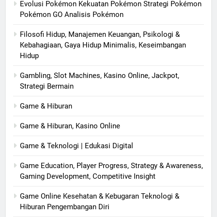
Evolusi Pokémon Kekuatan Pokémon Strategi Pokémon
Pokémon GO Analisis Pokémon
Filosofi Hidup, Manajemen Keuangan, Psikologi &
Kebahagiaan, Gaya Hidup Minimalis, Keseimbangan
Hidup
Gambling, Slot Machines, Kasino Online, Jackpot,
Strategi Bermain
Game & Hiburan
Game & Hiburan, Kasino Online
Game & Teknologi | Edukasi Digital
Game Education, Player Progress, Strategy & Awareness,
Gaming Development, Competitive Insight
Game Online Kesehatan & Kebugaran Teknologi &
Hiburan Pengembangan Diri