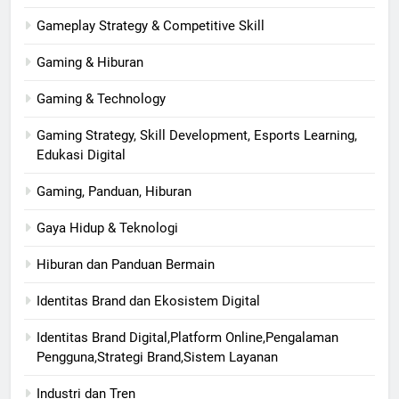
Gameplay Strategy & Competitive Skill
Gaming & Hiburan
Gaming & Technology
Gaming Strategy, Skill Development, Esports Learning,
Edukasi Digital
Gaming, Panduan, Hiburan
Gaya Hidup & Teknologi
Hiburan dan Panduan Bermain
Identitas Brand dan Ekosistem Digital
Identitas Brand Digital,Platform Online,Pengalaman
Pengguna,Strategi Brand,Sistem Layanan
Industri dan Tren