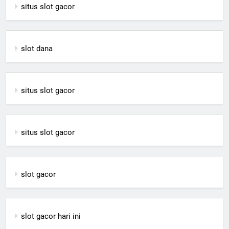
situs slot gacor
slot dana
situs slot gacor
situs slot gacor
slot gacor
slot gacor hari ini