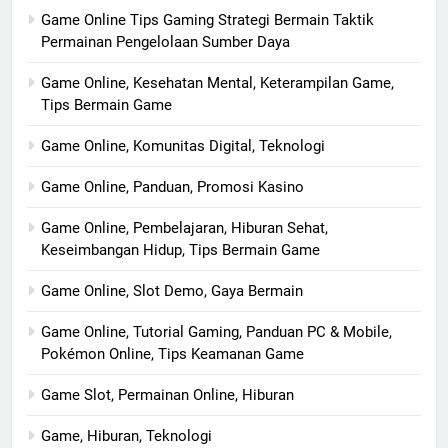
Game Online Tips Gaming Strategi Bermain Taktik
Permainan Pengelolaan Sumber Daya
Game Online, Kesehatan Mental, Keterampilan Game,
Tips Bermain Game
Game Online, Komunitas Digital, Teknologi
Game Online, Panduan, Promosi Kasino
Game Online, Pembelajaran, Hiburan Sehat,
Keseimbangan Hidup, Tips Bermain Game
Game Online, Slot Demo, Gaya Bermain
Game Online, Tutorial Gaming, Panduan PC & Mobile,
Pokémon Online, Tips Keamanan Game
Game Slot, Permainan Online, Hiburan
Game, Hiburan, Teknologi