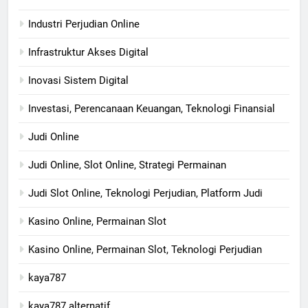
Industri Perjudian Online
Infrastruktur Akses Digital
Inovasi Sistem Digital
Investasi, Perencanaan Keuangan, Teknologi Finansial
Judi Online
Judi Online, Slot Online, Strategi Permainan
Judi Slot Online, Teknologi Perjudian, Platform Judi
Kasino Online, Permainan Slot
Kasino Online, Permainan Slot, Teknologi Perjudian
kaya787
kaya787 alternatif