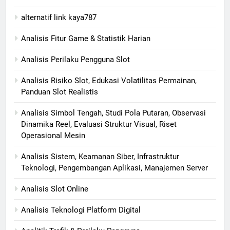
alternatif link kaya787
Analisis Fitur Game & Statistik Harian
Analisis Perilaku Pengguna Slot
Analisis Risiko Slot, Edukasi Volatilitas Permainan,
Panduan Slot Realistis
Analisis Simbol Tengah, Studi Pola Putaran, Observasi
Dinamika Reel, Evaluasi Struktur Visual, Riset
Operasional Mesin
Analisis Sistem, Keamanan Siber, Infrastruktur
Teknologi, Pengembangan Aplikasi, Manajemen Server
Analisis Slot Online
Analisis Teknologi Platform Digital