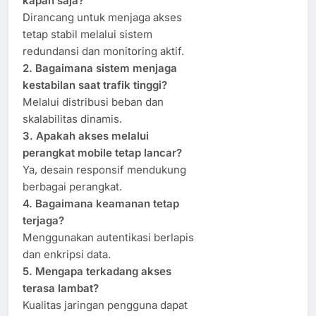
kapan saja?
Dirancang untuk menjaga akses
tetap stabil melalui sistem
redundansi dan monitoring aktif.
2. Bagaimana sistem menjaga
kestabilan saat trafik tinggi?
Melalui distribusi beban dan
skalabilitas dinamis.
3. Apakah akses melalui
perangkat mobile tetap lancar?
Ya, desain responsif mendukung
berbagai perangkat.
4. Bagaimana keamanan tetap
terjaga?
Menggunakan autentikasi berlapis
dan enkripsi data.
5. Mengapa terkadang akses
terasa lambat?
Kualitas jaringan pengguna dapat