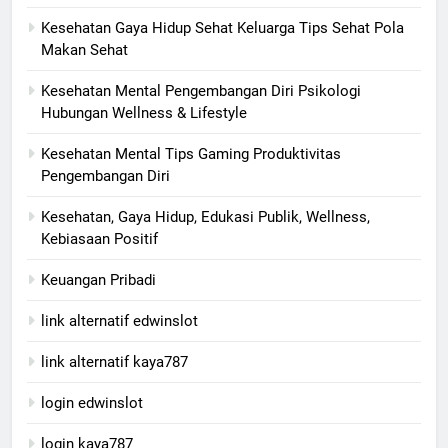
Kesehatan Gaya Hidup Sehat Keluarga Tips Sehat Pola
Makan Sehat
Kesehatan Mental Pengembangan Diri Psikologi
Hubungan Wellness & Lifestyle
Kesehatan Mental Tips Gaming Produktivitas
Pengembangan Diri
Kesehatan, Gaya Hidup, Edukasi Publik, Wellness,
Kebiasaan Positif
Keuangan Pribadi
link alternatif edwinslot
link alternatif kaya787
login edwinslot
login kaya787