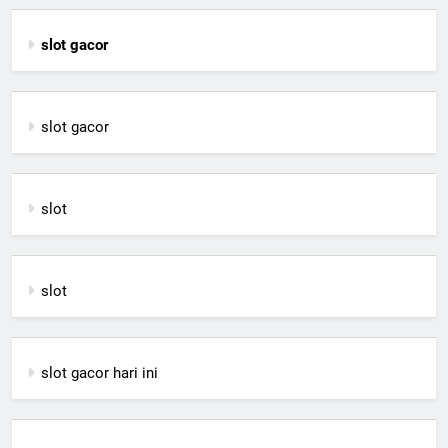
slot gacor
slot gacor
slot
slot
slot gacor hari ini