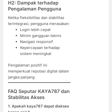
H2: Dampak terhadap
Pengalaman Pengguna
Ketika fleksibilitas dan stabilitas
terintegrasi, pengguna merasakan:
Login lebih cepat
Minim gangguan teknis
Navigasi responsif
Kepercayaan terhadap
sistem meningkat
Pengalaman positif ini
memperkuat reputasi digital dalam
jangka panjang.
FAQ Seputar KAYA787 dan
Stabilitas Akses
1. Apakah kaya787 dapat diakses