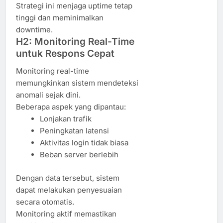
Strategi ini menjaga uptime tetap
tinggi dan meminimalkan
downtime.
H2: Monitoring Real-Time
untuk Respons Cepat
Monitoring real-time
memungkinkan sistem mendeteksi
anomali sejak dini.
Beberapa aspek yang dipantau:
Lonjakan trafik
Peningkatan latensi
Aktivitas login tidak biasa
Beban server berlebih
Dengan data tersebut, sistem
dapat melakukan penyesuaian
secara otomatis.
Monitoring aktif memastikan