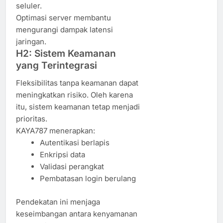
seluler.
Optimasi server membantu
mengurangi dampak latensi
jaringan.
H2: Sistem Keamanan
yang Terintegrasi
Fleksibilitas tanpa keamanan dapat
meningkatkan risiko. Oleh karena
itu, sistem keamanan tetap menjadi
prioritas.
KAYA787 menerapkan:
Autentikasi berlapis
Enkripsi data
Validasi perangkat
Pembatasan login berulang
Pendekatan ini menjaga
keseimbangan antara kenyamanan