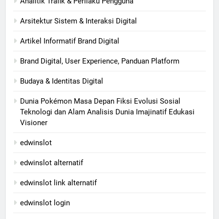
Analitik Trafik & Perilaku Pengguna
Arsitektur Sistem & Interaksi Digital
Artikel Informatif Brand Digital
Brand Digital, User Experience, Panduan Platform
Budaya & Identitas Digital
Dunia Pokémon Masa Depan Fiksi Evolusi Sosial
Teknologi dan Alam Analisis Dunia Imajinatif Edukasi
Visioner
edwinslot
edwinslot alternatif
edwinslot link alternatif
edwinslot login