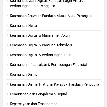
Keamanan Akun Digital, Panduan Login Aman,
Perlindungan Data Pengguna
Keamanan Browser, Panduan Akses Multi Perangkat
Keamanan Digital
Keamanan Digital & Manajemen Akun
Keamanan Digital & Panduan Teknologi
Keamanan Digital & Perlindungan Akun
Keamanan Infrastruktur & Perlindungan Finansial
Keamanan Online
Keamanan Online, Platform Kaya787, Panduan Pengguna
Kemudahan dan Pengalaman Digital
Kepercayaan dan Transparansi