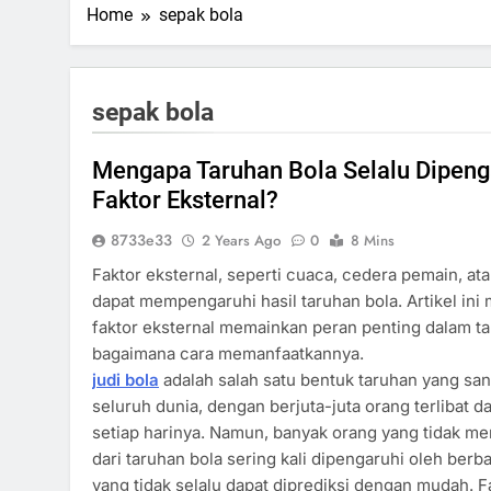
Home
sepak bola
sepak bola
Mengapa Taruhan Bola Selalu Dipeng
Faktor Eksternal?
8733e33
2 Years Ago
0
8 Mins
Faktor eksternal, seperti cuaca, cedera pemain, at
dapat mempengaruhi hasil taruhan bola. Artikel i
faktor eksternal memainkan peran penting dalam t
bagaimana cara memanfaatkannya.
judi bola
adalah salah satu bentuk taruhan yang san
seluruh dunia, dengan berjuta-juta orang terlibat da
setiap harinya. Namun, banyak orang yang tidak me
dari taruhan bola sering kali dipengaruhi oleh berba
yang tidak selalu dapat diprediksi dengan mudah. Fa