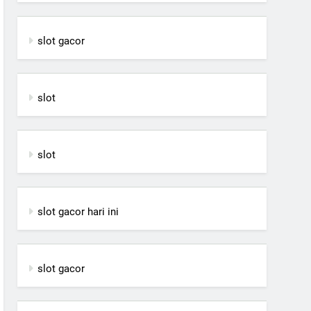
slot gacor
slot
slot
slot gacor hari ini
slot gacor