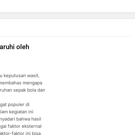
aruhi oleh
au keputusan wasit,
ni membahas mengapa
aruhan sepak bola dan
gat populer di
lam kegiatan ini
nyadari bahwa hasil
gai faktor eksternal
ktor-faktor ini bisa