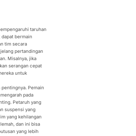
 mempengaruhi taruhan
k dapat bermain
n tim secara
njelang pertandingan
n. Misalnya, jika
lkan serangan cepat
mereka untuk
 pentingnya. Pemain
g mengarah pada
ting. Petaruh yang
an suspensi yang
Tim yang kehilangan
lemah, dan ini bisa
utusan yang lebih