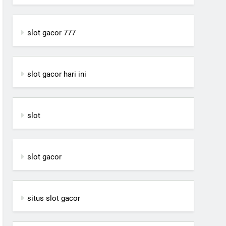
slot gacor 777
slot gacor hari ini
slot
slot gacor
situs slot gacor