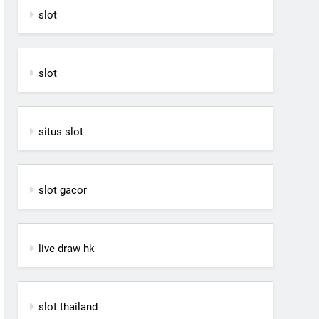
slot
slot
situs slot
slot gacor
live draw hk
slot thailand