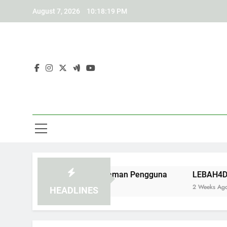
Skip
August 7, 2026
10:18:20 PM
to
content
Cal
Dapatkan 
n Kualitas Pengalaman Pengguna
LEBAH4D sebagai Pla
2 Weeks Ago
HEADLINES