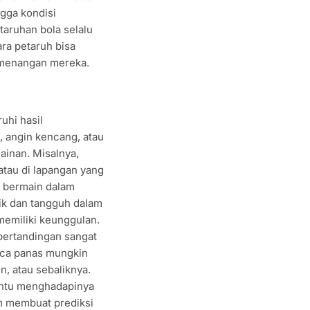
gga kondisi
taruhan bola selalu
ra petaruh bisa
menangan mereka.
uhi hasil
, angin kencang, atau
inan. Misalnya,
atau di lapangan yang
a bermain dalam
sik dan tangguh dalam
emiliki keunggulan.
pertandingan sangat
uaca panas mungkin
in, atau sebaliknya.
entu menghadapinya
m membuat prediksi