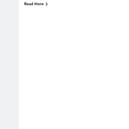
Read More