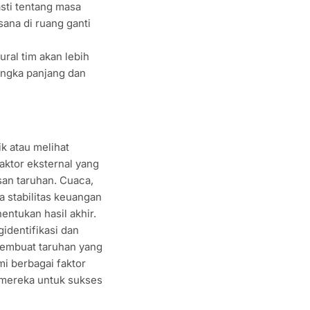
asti tentang masa
ana di ruang ganti
ural tim akan lebih
angka panjang dan
ik atau melihat
aktor eksternal yang
an taruhan. Cuaca,
a stabilitas keuangan
ntukan hasil akhir.
identifikasi dan
 membuat taruhan yang
i berbagai faktor
 mereka untuk sukses