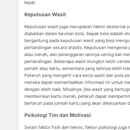
tepat.
Keputusan Wasit
Keputusan wasit juga merupakan faktor eksternal y
diabaikan dalam taruhan bola. Sepak bola adalah ol
bergantung pada keputusan wasit yang bisa mengu
pertandingan secara drastis. Keputusan mengenai p
atau merah, dan pelanggaran lainnya sering kali m
pertandingan. Beberapa wasit mungkin lebih cen
penalti atau kartu, sementara yang lainnya lebih tol
Petaruh yang mengerti cara kerja wasit dan pola 
mereka dapat memanfaatkan informasi ini untuk m
dengan lebih baik. Misalnya, jika wasit yang bertug
memberikan kartu merah, petaruh dapat memperti
bertaruh pada jumlah kartu yang akan dikeluarkan 
Psikologi Tim dan Motivasi
Selain faktor fisik dan teknis, faktor psikologi jug