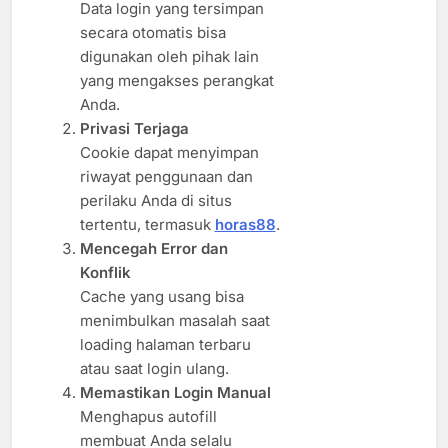
Data login yang tersimpan
secara otomatis bisa
digunakan oleh pihak lain
yang mengakses perangkat
Anda.
Privasi Terjaga
Cookie dapat menyimpan
riwayat penggunaan dan
perilaku Anda di situs
tertentu, termasuk
horas88
.
Mencegah Error dan
Konflik
Cache yang usang bisa
menimbulkan masalah saat
loading halaman terbaru
atau saat login ulang.
Memastikan Login Manual
Menghapus autofill
membuat Anda selalu