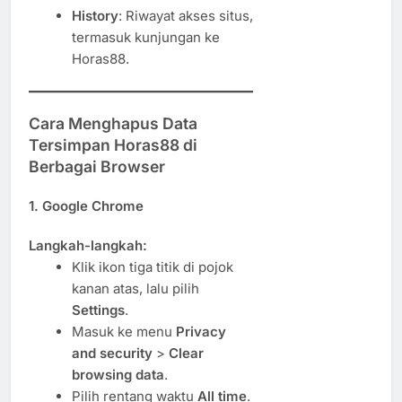
History
: Riwayat akses situs,
termasuk kunjungan ke
Horas88.
Cara Menghapus Data
Tersimpan Horas88 di
Berbagai Browser
1.
Google Chrome
Langkah-langkah:
Klik ikon tiga titik di pojok
kanan atas, lalu pilih
Settings
.
Masuk ke menu
Privacy
and security
>
Clear
browsing data
.
Pilih rentang waktu
All time
.