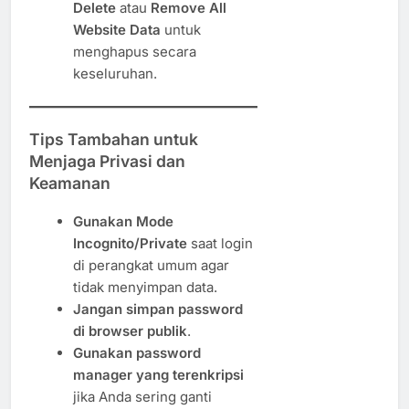
Delete
atau
Remove All
Website Data
untuk
menghapus secara
keseluruhan.
Tips Tambahan untuk
Menjaga Privasi dan
Keamanan
Gunakan Mode
Incognito/Private
saat login
di perangkat umum agar
tidak menyimpan data.
Jangan simpan password
di browser publik
.
Gunakan password
manager yang terenkripsi
jika Anda sering ganti