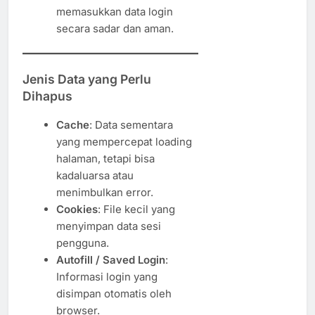
memasukkan data login
secara sadar dan aman.
Jenis Data yang Perlu
Dihapus
Cache
: Data sementara
yang mempercepat loading
halaman, tetapi bisa
kadaluarsa atau
menimbulkan error.
Cookies
: File kecil yang
menyimpan data sesi
pengguna.
Autofill / Saved Login
:
Informasi login yang
disimpan otomatis oleh
browser.