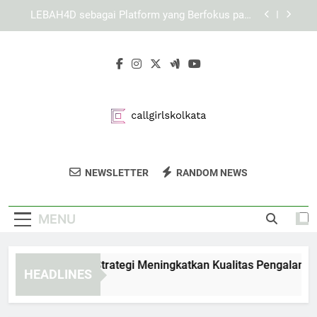
Skip
Cara Menjelajahi KAYA787 dengan Lebih Cepat
to
dan Terarah
content
KAYA787 dan Pengembangan Sistem Digital yang
Berorientasi pada Pengguna
EDWINSLOT dan Strategi Meningkatkan Kualitas
Pengalaman Pengguna
LEBAH4D sebagai Platform yang Berfokus pada
Kemudahan Pengguna Modern
Cara Menjelajahi KAYA787 dengan Lebih Cepat
dan Terarah
Call Girls Kolkata
Dapatkan Layanan Panggilan Profesional
KAYA787 dan Pengembangan Sistem Digital yang
NEWSLETTER
RANDOM NEWS
Berorientasi pada Pengguna
Di Kolkata. Layanan Terpercaya Untuk
Kebutuhan Hiburan Dewasa.
MENU
WINSLOT dan Strategi Meningkatkan Kualitas Pengalaman P
HEADLINES
Weeks Ago