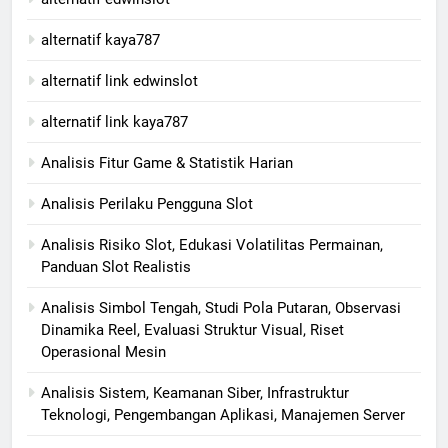
alternatif kaya787
alternatif link edwinslot
alternatif link kaya787
Analisis Fitur Game & Statistik Harian
Analisis Perilaku Pengguna Slot
Analisis Risiko Slot, Edukasi Volatilitas Permainan,
Panduan Slot Realistis
Analisis Simbol Tengah, Studi Pola Putaran, Observasi
Dinamika Reel, Evaluasi Struktur Visual, Riset
Operasional Mesin
Analisis Sistem, Keamanan Siber, Infrastruktur
Teknologi, Pengembangan Aplikasi, Manajemen Server