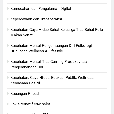
Kemudahan dan Pengalaman Digital
Kepercayaan dan Transparansi
Kesehatan Gaya Hidup Sehat Keluarga Tips Sehat Pola
Makan Sehat
Kesehatan Mental Pengembangan Diri Psikologi
Hubungan Wellness & Lifestyle
Kesehatan Mental Tips Gaming Produktivitas
Pengembangan Diri
Kesehatan, Gaya Hidup, Edukasi Publik, Wellness,
Kebiasaan Positif
Keuangan Pribadi
link alternatif edwinslot