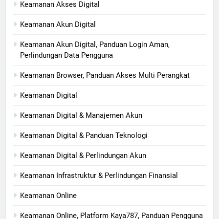
Keamanan Akses Digital
Keamanan Akun Digital
Keamanan Akun Digital, Panduan Login Aman,
Perlindungan Data Pengguna
Keamanan Browser, Panduan Akses Multi Perangkat
Keamanan Digital
Keamanan Digital & Manajemen Akun
Keamanan Digital & Panduan Teknologi
Keamanan Digital & Perlindungan Akun
Keamanan Infrastruktur & Perlindungan Finansial
Keamanan Online
Keamanan Online, Platform Kaya787, Panduan Pengguna