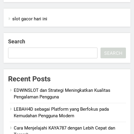
slot gacor hari ini
Search
SEARCH
Recent Posts
EDWINSLOT dan Strategi Meningkatkan Kualitas
Pengalaman Pengguna
LEBAH4D sebagai Platform yang Berfokus pada
Kemudahan Pengguna Modern
Cara Menjelajahi KAYA787 dengan Lebih Cepat dan