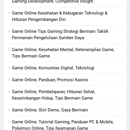
Gaming Development, Competitive Insight
Game Online Kesehatan & Kebugaran Teknologi &
Hiburan Pengembangan Diri
Game Online Tips Gaming Strategi Bermain Taktik
Permainan Pengelolaan Sumber Daya
Game Online, Kesehatan Mental, Keterampilan Game,
Tips Bermain Game
Game Online, Komunitas Digital, Teknologi
Game Online, Panduan, Promosi Kasino
Game Online, Pembelajaran, Hiburan Sehat,
Keseimbangan Hidup, Tips Bermain Game
Game Online, Slot Demo, Gaya Bermain
Game Online, Tutorial Gaming, Panduan PC & Mobile,
Pokémon Online, Tips Keamanan Game