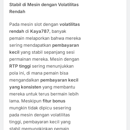
Stabil di Mesin dengan Volatilitas
Rendah
Pada mesin slot dengan
volatilitas
rendah
di
Kaya787
, banyak
pemain melaporkan bahwa mereka
sering mendapatkan
pembayaran
kecil
yang stabil sepanjang sesi
permainan mereka. Mesin dengan
RTP tinggi
sering menunjukkan
pola ini, di mana pemain bisa
mengandalkan
pembayaran kecil
yang konsisten
yang membantu
mereka untuk terus bermain lebih
lama. Meskipun
fitur bonus
mungkin tidak dipicu sesering
pada mesin dengan volatilitas
tinggi, pembayaran kecil yang
stabil memungkinkan pemain