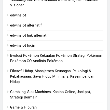
Visioner
edwinslot
edwinslot alternatif
edwinslot link alternatif
edwinslot login
Evolusi Pokémon Kekuatan Pokémon Strategi Pokémon
Pokémon GO Analisis Pokémon
Filosofi Hidup, Manajemen Keuangan, Psikologi &
Kebahagiaan, Gaya Hidup Minimalis, Keseimbangan
Hidup
Gambling, Slot Machines, Kasino Online, Jackpot,
Strategi Bermain
Game & Hiburan