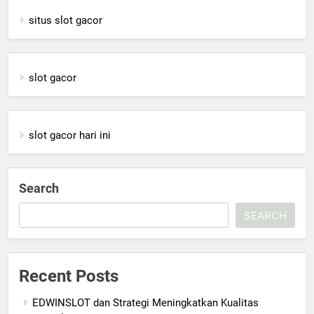
situs slot gacor
slot gacor
slot gacor hari ini
Search
SEARCH
Recent Posts
EDWINSLOT dan Strategi Meningkatkan Kualitas