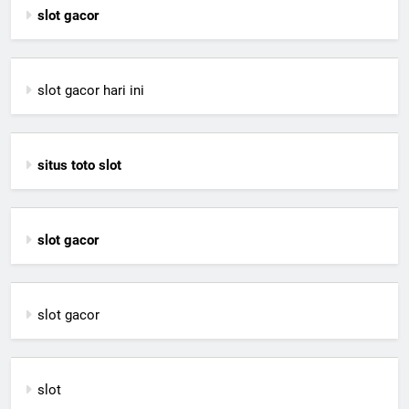
slot gacor
slot gacor hari ini
situs toto slot
slot gacor
slot gacor
slot