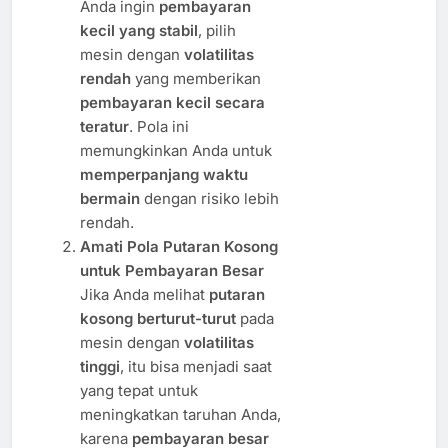
Anda ingin
pembayaran
kecil yang stabil
, pilih
mesin dengan
volatilitas
rendah
yang memberikan
pembayaran kecil secara
teratur
. Pola ini
memungkinkan Anda untuk
memperpanjang waktu
bermain
dengan risiko lebih
rendah.
Amati Pola Putaran Kosong
untuk Pembayaran Besar
Jika Anda melihat
putaran
kosong berturut-turut
pada
mesin dengan
volatilitas
tinggi
, itu bisa menjadi saat
yang tepat untuk
meningkatkan taruhan Anda,
karena
pembayaran besar