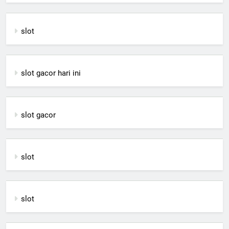
slot
slot gacor hari ini
slot gacor
slot
slot