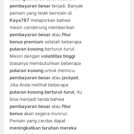
pembayaran besar
terjadi. Banyak
pemain yang telah bermain di
Kaya787
melaporkan bahwa
mesin cenderung memberikan
pembayaran besar
atau
fitur
bonus premium
setelah beberapa
putaran kosong
berturut-turut.
Mesin dengan
volatilitas tinggi
biasanya membutuhkan beberapa
putaran kosong
untuk memicu
pembayaran besar
atau
jackpot
.
Jika Anda melihat beberapa
putaran kosong berturut-turut
, itu
bisa menjadi tanda bahwa
pembayaran besar
atau
fitur
bonus
akan segera muncul.
Pemain yang cerdas dapat
meningkatkan taruhan mereka