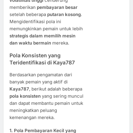
volatilitas tinggi
cenderung
memberikan
pembayaran besar
setelah beberapa
putaran kosong
.
Mengidentifikasi pola ini
memungkinkan pemain untuk lebih
strategis dalam memilih mesin
dan waktu bermain
mereka.
Pola Konsisten yang
Teridentifikasi di Kaya787
Berdasarkan pengamatan dari
banyak pemain yang aktif di
Kaya787
, berikut adalah beberapa
pola konsisten
yang sering muncul
dan dapat membantu pemain untuk
meningkatkan peluang
kemenangan mereka.
1.
Pola Pembayaran Kecil yang