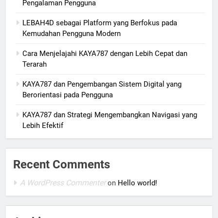
Pengalaman Pengguna
LEBAH4D sebagai Platform yang Berfokus pada
Kemudahan Pengguna Modern
Cara Menjelajahi KAYA787 dengan Lebih Cepat dan
Terarah
KAYA787 dan Pengembangan Sistem Digital yang
Berorientasi pada Pengguna
KAYA787 dan Strategi Mengembangkan Navigasi yang
Lebih Efektif
Recent Comments
A WordPress Commenter
on
Hello world!