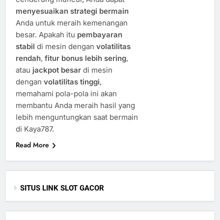
menyesuaikan strategi bermain
Anda untuk meraih kemenangan
besar. Apakah itu
pembayaran
stabil
di mesin dengan
volatilitas
rendah
,
fitur bonus lebih sering
,
atau
jackpot besar
di mesin
dengan
volatilitas tinggi
,
memahami pola-pola ini akan
membantu Anda meraih hasil yang
lebih menguntungkan saat bermain
di Kaya787.
Read More
SITUS LINK SLOT GACOR