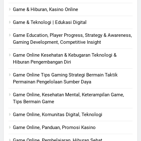
Game & Hiburan, Kasino Online
Game & Teknologi | Edukasi Digital
Game Education, Player Progress, Strategy & Awareness,
Gaming Development, Competitive Insight
Game Online Kesehatan & Kebugaran Teknologi &
Hiburan Pengembangan Diri
Game Online Tips Gaming Strategi Bermain Taktik
Permainan Pengelolaan Sumber Daya
Game Online, Kesehatan Mental, Keterampilan Game,
Tips Bermain Game
Game Online, Komunitas Digital, Teknologi
Game Online, Panduan, Promosi Kasino
Game Online, Pembelajaran, Hiburan Sehat,