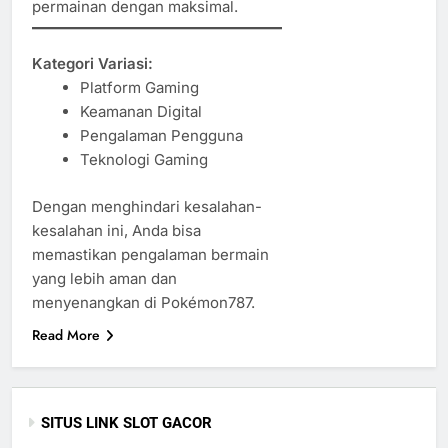
permainan dengan maksimal.
Kategori Variasi:
Platform Gaming
Keamanan Digital
Pengalaman Pengguna
Teknologi Gaming
Dengan menghindari kesalahan-
kesalahan ini, Anda bisa
memastikan pengalaman bermain
yang lebih aman dan
menyenangkan di Pokémon787.
Read More
SITUS LINK SLOT GACOR