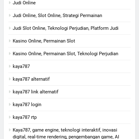
Judi Online
Judi Online, Slot Online, Strategi Permainan
Judi Slot Online, Teknologi Perjudian, Platform Judi
Kasino Online, Permainan Slot
Kasino Online, Permainan Slot, Teknologi Perjudian
kaya787
kaya787 alternatif
kaya787 link alternatif
kaya787 login
kaya787 rtp
Kaya787, game engine, teknologi interaktif, inovasi
digital, real-time rendering, pengembangan game, AI