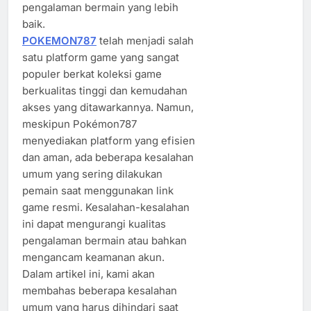
pengalaman bermain yang lebih
baik.
POKEMON787
telah menjadi salah
satu platform game yang sangat
populer berkat koleksi game
berkualitas tinggi dan kemudahan
akses yang ditawarkannya. Namun,
meskipun Pokémon787
menyediakan platform yang efisien
dan aman, ada beberapa kesalahan
umum yang sering dilakukan
pemain saat menggunakan link
game resmi. Kesalahan-kesalahan
ini dapat mengurangi kualitas
pengalaman bermain atau bahkan
mengancam keamanan akun.
Dalam artikel ini, kami akan
membahas beberapa kesalahan
umum yang harus dihindari saat