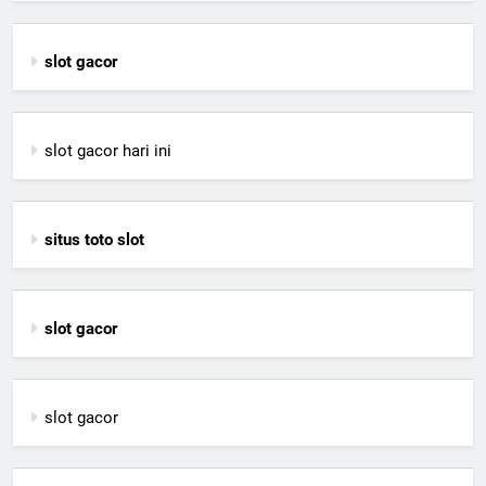
slot gacor
slot gacor hari ini
situs toto slot
slot gacor
slot gacor