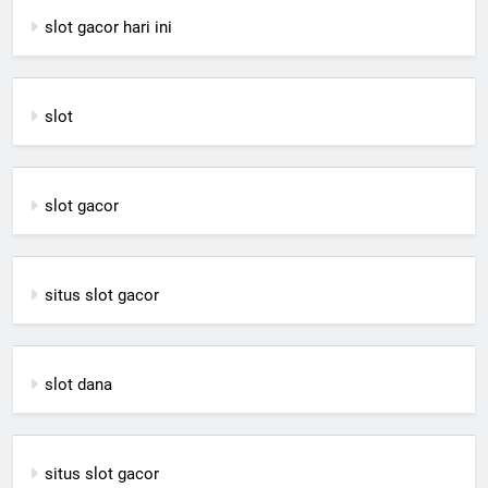
slot gacor hari ini
slot
slot gacor
situs slot gacor
slot dana
situs slot gacor