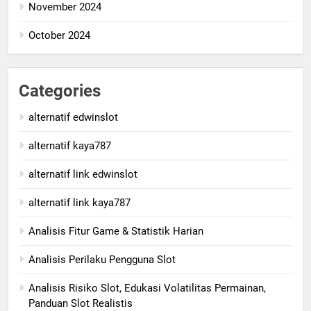
November 2024
October 2024
Categories
alternatif edwinslot
alternatif kaya787
alternatif link edwinslot
alternatif link kaya787
Analisis Fitur Game & Statistik Harian
Analisis Perilaku Pengguna Slot
Analisis Risiko Slot, Edukasi Volatilitas Permainan,
Panduan Slot Realistis