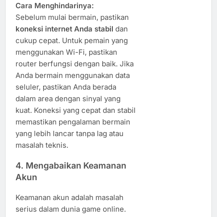
Cara Menghindarinya:
Sebelum mulai bermain, pastikan
koneksi internet Anda stabil
dan
cukup cepat. Untuk pemain yang
menggunakan Wi-Fi, pastikan
router berfungsi dengan baik. Jika
Anda bermain menggunakan data
seluler, pastikan Anda berada
dalam area dengan sinyal yang
kuat. Koneksi yang cepat dan stabil
memastikan pengalaman bermain
yang lebih lancar tanpa lag atau
masalah teknis.
4. Mengabaikan Keamanan
Akun
Keamanan akun adalah masalah
serius dalam dunia game online.