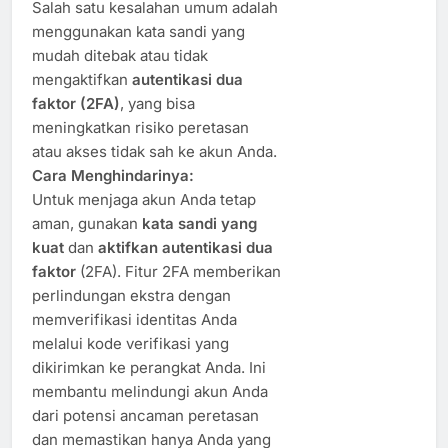
Salah satu kesalahan umum adalah
menggunakan kata sandi yang
mudah ditebak atau tidak
mengaktifkan
autentikasi dua
faktor (2FA)
, yang bisa
meningkatkan risiko peretasan
atau akses tidak sah ke akun Anda.
Cara Menghindarinya:
Untuk menjaga akun Anda tetap
aman, gunakan
kata sandi yang
kuat
dan
aktifkan autentikasi dua
faktor
(2FA). Fitur 2FA memberikan
perlindungan ekstra dengan
memverifikasi identitas Anda
melalui kode verifikasi yang
dikirimkan ke perangkat Anda. Ini
membantu melindungi akun Anda
dari potensi ancaman peretasan
dan memastikan hanya Anda yang