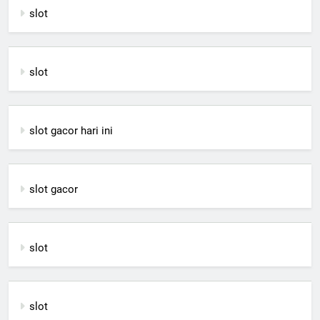
slot
slot
slot gacor hari ini
slot gacor
slot
slot