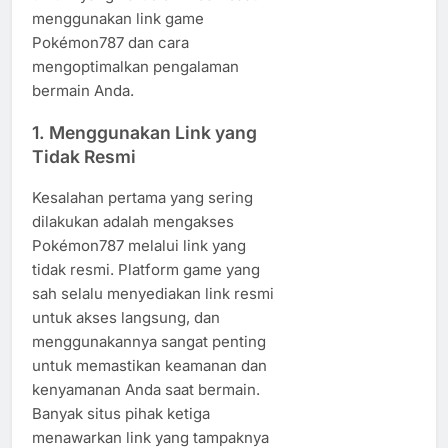
menggunakan link game
Pokémon787 dan cara
mengoptimalkan pengalaman
bermain Anda.
1. Menggunakan Link yang
Tidak Resmi
Kesalahan pertama yang sering
dilakukan adalah mengakses
Pokémon787 melalui link yang
tidak resmi. Platform game yang
sah selalu menyediakan link resmi
untuk akses langsung, dan
menggunakannya sangat penting
untuk memastikan keamanan dan
kenyamanan Anda saat bermain.
Banyak situs pihak ketiga
menawarkan link yang tampaknya