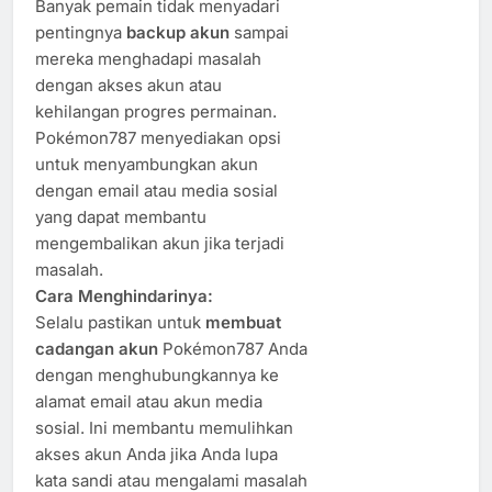
Banyak pemain tidak menyadari
pentingnya
backup akun
sampai
mereka menghadapi masalah
dengan akses akun atau
kehilangan progres permainan.
Pokémon787 menyediakan opsi
untuk menyambungkan akun
dengan email atau media sosial
yang dapat membantu
mengembalikan akun jika terjadi
masalah.
Cara Menghindarinya:
Selalu pastikan untuk
membuat
cadangan akun
Pokémon787 Anda
dengan menghubungkannya ke
alamat email atau akun media
sosial. Ini membantu memulihkan
akses akun Anda jika Anda lupa
kata sandi atau mengalami masalah