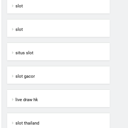
slot
slot
situs slot
slot gacor
live draw hk
slot thailand