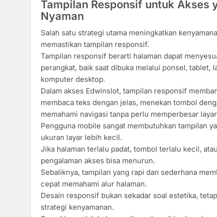
Tampilan Responsif untuk Akses 
Nyaman
Salah satu strategi utama meningkatkan kenyaman
memastikan tampilan responsif.
Tampilan responsif berarti halaman dapat menyesua
perangkat, baik saat dibuka melalui ponsel, tablet,
komputer desktop.
Dalam akses Edwinslot, tampilan responsif memba
membaca teks dengan jelas, menekan tombol deng
memahami navigasi tanpa perlu memperbesar layar
Pengguna mobile sangat membutuhkan tampilan yan
ukuran layar lebih kecil.
Jika halaman terlalu padat, tombol terlalu kecil, atau
pengalaman akses bisa menurun.
Sebaliknya, tampilan yang rapi dan sederhana mem
cepat memahami alur halaman.
Desain responsif bukan sekadar soal estetika, tetap
strategi kenyamanan.