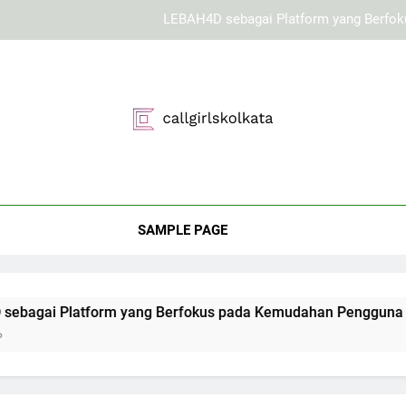
LEBAH4D sebagai Platform yang Berfo
Cara Menjelajahi KA
KAYA787 dan Pengembangan Sistem Dig
EDWINSLOT dan Strategi Mening
l Girls Kolkata
LEBAH4D sebagai Platform yang Berfo
Layanan Panggilan Profesional Di Kolkata. Layanan Terpercay
Cara Menjelajahi KA
SAMPLE PAGE
KAYA787 dan Pengembangan Sistem Dig
tform yang Berfokus pada Kemudahan Pengguna Modern