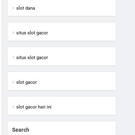
slot dana
situs slot gacor
situs slot gacor
slot gacor
slot gacor hari ini
Search