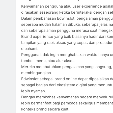
Kenyamanan pengguna atau user experience adala
dirasakan seseorang ketika berinteraksi dengan seb
Dalam pembahasan Edwinslot, pengalaman pengguna
seberapa mudah halaman dibuka, seberapa jelas nav
dan seberapa aman pengguna merasa saat mengak
Brand experience yang baik biasanya hadir dari ko
tampilan yang rapi, akses yang cepat, dan prosedu
dipahami.
Pengguna tidak ingin menghabiskan waktu hanya 
tombol, menu, atau alur akses.
Mereka membutuhkan pengalaman yang langsung, pr
membingungkan.
Edwinslot sebagai brand online dapat diposisikan da
sebagai bagian dari ekosistem digital yang menun
lebih nyaman.
Dengan membahas kenyamanan secara menyeluruh
lebih bermanfaat bagi pembaca sekaligus memba
konteks brand secara kuat.