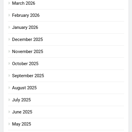
March 2026
February 2026
January 2026
December 2025
November 2025
October 2025
September 2025
August 2025
July 2025
June 2025
May 2025