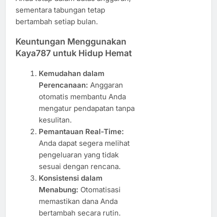
sementara tabungan tetap
bertambah setiap bulan.
Keuntungan Menggunakan
Kaya787 untuk Hidup Hemat
Kemudahan dalam
Perencanaan:
Anggaran
otomatis membantu Anda
mengatur pendapatan tanpa
kesulitan.
Pemantauan Real-Time:
Anda dapat segera melihat
pengeluaran yang tidak
sesuai dengan rencana.
Konsistensi dalam
Menabung:
Otomatisasi
memastikan dana Anda
bertambah secara rutin.