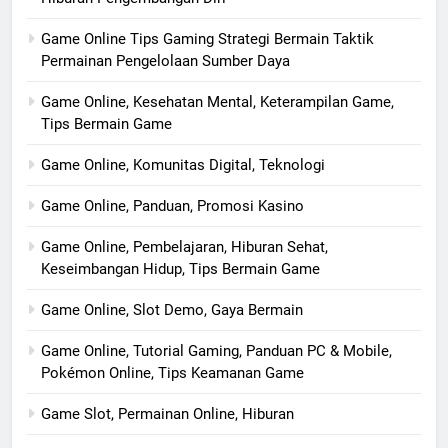
Game Online Tips Gaming Strategi Bermain Taktik
Permainan Pengelolaan Sumber Daya
Game Online, Kesehatan Mental, Keterampilan Game,
Tips Bermain Game
Game Online, Komunitas Digital, Teknologi
Game Online, Panduan, Promosi Kasino
Game Online, Pembelajaran, Hiburan Sehat,
Keseimbangan Hidup, Tips Bermain Game
Game Online, Slot Demo, Gaya Bermain
Game Online, Tutorial Gaming, Panduan PC & Mobile,
Pokémon Online, Tips Keamanan Game
Game Slot, Permainan Online, Hiburan