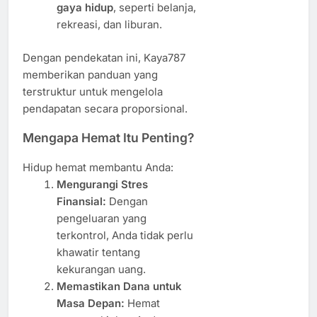
gaya hidup
, seperti belanja,
rekreasi, dan liburan.
Dengan pendekatan ini, Kaya787
memberikan panduan yang
terstruktur untuk mengelola
pendapatan secara proporsional.
Mengapa Hemat Itu Penting?
Hidup hemat membantu Anda:
Mengurangi Stres
Finansial:
Dengan
pengeluaran yang
terkontrol, Anda tidak perlu
khawatir tentang
kekurangan uang.
Memastikan Dana untuk
Masa Depan:
Hemat