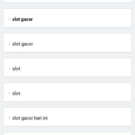
slot gacor
slot gacor
slot
slot
slot gacor hari ini