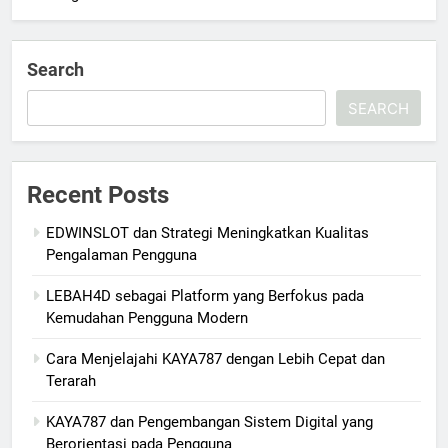
Search
SEARCH
Recent Posts
EDWINSLOT dan Strategi Meningkatkan Kualitas
Pengalaman Pengguna
LEBAH4D sebagai Platform yang Berfokus pada
Kemudahan Pengguna Modern
Cara Menjelajahi KAYA787 dengan Lebih Cepat dan
Terarah
KAYA787 dan Pengembangan Sistem Digital yang
Berorientasi pada Pengguna