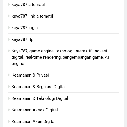
kaya787 alternatif
kaya787 link alternatif
kaya787 login
kaya787 rtp
Kaya787, game engine, teknologi interaktif, inovasi
digital, real-time rendering, pengembangan game, AI
engine
Keamanan & Privasi
Keamanan & Regulasi Digital
Keamanan & Teknologi Digital
Keamanan Akses Digital
Keamanan Akun Digital