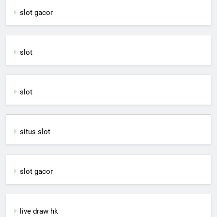
slot gacor
slot
slot
situs slot
slot gacor
live draw hk