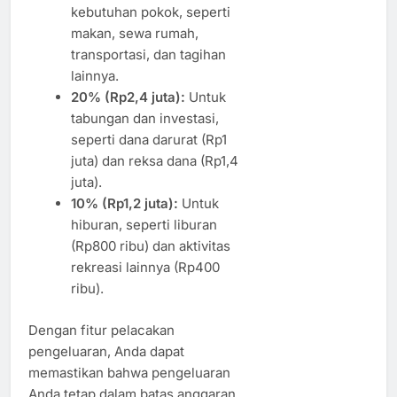
kebutuhan pokok, seperti
makan, sewa rumah,
transportasi, dan tagihan
lainnya.
20% (Rp2,4 juta):
Untuk
tabungan dan investasi,
seperti dana darurat (Rp1
juta) dan reksa dana (Rp1,4
juta).
10% (Rp1,2 juta):
Untuk
hiburan, seperti liburan
(Rp800 ribu) dan aktivitas
rekreasi lainnya (Rp400
ribu).
Dengan fitur pelacakan
pengeluaran, Anda dapat
memastikan bahwa pengeluaran
Anda tetap dalam batas anggaran,