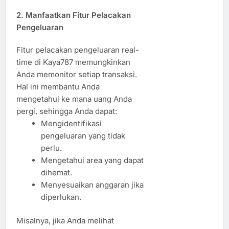
2.
Manfaatkan Fitur Pelacakan
Pengeluaran
Fitur pelacakan pengeluaran real-
time di Kaya787 memungkinkan
Anda memonitor setiap transaksi.
Hal ini membantu Anda
mengetahui ke mana uang Anda
pergi, sehingga Anda dapat:
Mengidentifikasi
pengeluaran yang tidak
perlu.
Mengetahui area yang dapat
dihemat.
Menyesuaikan anggaran jika
diperlukan.
Misalnya, jika Anda melihat