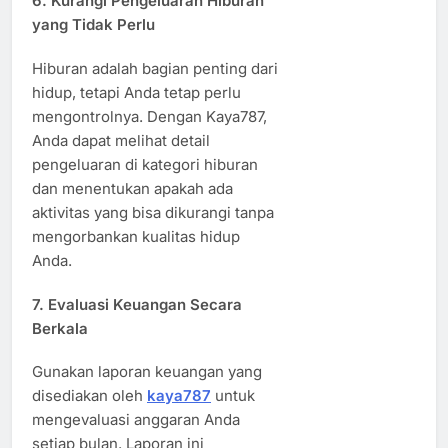
6.
Kurangi Pengeluaran Hiburan
yang Tidak Perlu
Hiburan adalah bagian penting dari
hidup, tetapi Anda tetap perlu
mengontrolnya. Dengan Kaya787,
Anda dapat melihat detail
pengeluaran di kategori hiburan
dan menentukan apakah ada
aktivitas yang bisa dikurangi tanpa
mengorbankan kualitas hidup
Anda.
7.
Evaluasi Keuangan Secara
Berkala
Gunakan laporan keuangan yang
disediakan oleh
kaya787
untuk
mengevaluasi anggaran Anda
setiap bulan. Laporan ini