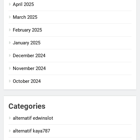
April 2025
March 2025
February 2025
January 2025
December 2024
November 2024
October 2024
Categories
alternatif edwinslot
alternatif kaya787