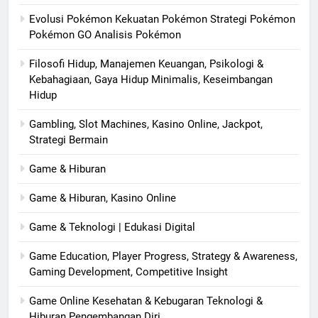
Evolusi Pokémon Kekuatan Pokémon Strategi Pokémon
Pokémon GO Analisis Pokémon
Filosofi Hidup, Manajemen Keuangan, Psikologi &
Kebahagiaan, Gaya Hidup Minimalis, Keseimbangan
Hidup
Gambling, Slot Machines, Kasino Online, Jackpot,
Strategi Bermain
Game & Hiburan
Game & Hiburan, Kasino Online
Game & Teknologi | Edukasi Digital
Game Education, Player Progress, Strategy & Awareness,
Gaming Development, Competitive Insight
Game Online Kesehatan & Kebugaran Teknologi &
Hiburan Pengembangan Diri